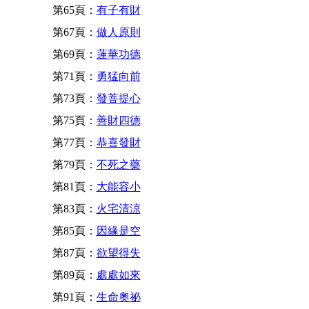
第65頁：
有子有財
第67頁：
做人原則
第69頁：
蓮華功德
第71頁：
勇猛向前
第73頁：
發菩提心
第75頁：
善財四德
第77頁：
恭喜發財
第79頁：
不死之藥
第81頁：
大能容小
第83頁：
火宅清涼
第85頁：
因緣是空
第87頁：
欲望得失
第89頁：
處處如來
第91頁：
生命奧祕