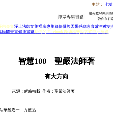
主站：
七葉
淨宗專集
淨土法師文集
禪宗專集
藏傳佛教
因果感應
素食放生
教史
集
民間善書
健康書籍
我們的 Facebook 粉絲群
贊助方式
戒邪淫網
智慧100 聖嚴法師著
有大方向
來源：網絡轉載 作者：聖嚴法師著
法華經卷一．方便品