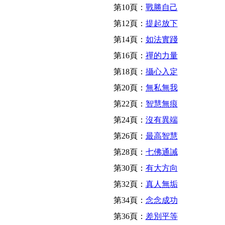
第10頁：
戰勝自己
第12頁：
提起放下
第14頁：
如法實踐
第16頁：
禪的力量
第18頁：
攝心入定
第20頁：
無私無我
第22頁：
智慧無痕
第24頁：
沒有異端
第26頁：
最高智慧
第28頁：
七佛通誡
第30頁：
有大方向
第32頁：
真人無垢
第34頁：
念念成功
第36頁：
差別平等