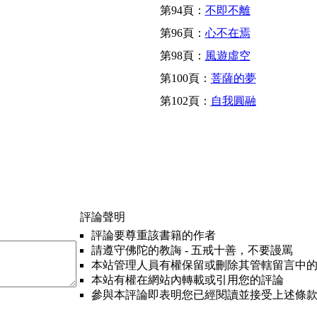
第94頁：
不即不離
第96頁：
心不在焉
第98頁：
風遊虛空
第100頁：
菩薩的夢
第102頁：
自我圓融
評論聲明
評論要尊重該書籍的作者
請遵守佛陀的教誨 - 五戒十善，不要謾罵
本站管理人員有權保留或刪除其管轄留言中
本站有權在網站內轉載或引用您的評論
參與本評論即表明您已經閱讀並接受上述條