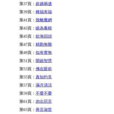
第37頁：
超越兩邊
第39頁：
種福有福
第41頁：
脫離魔網
第43頁：
瞋為毒根
第45頁：
欲海回頭
第47頁：
精勤無難
第49頁：
似有實無
第51頁：
開啟智慧
第53頁：
佛在眼前
第55頁：
真知灼見
第57頁：
滿月清涼
第59頁：
不愛不憂
第61頁：
勿出惡言
第63頁：
善言淑世