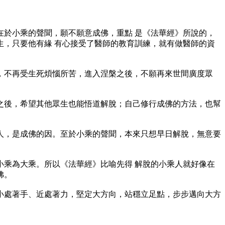
於小乘的聲聞，願不願意成佛，重點 是《法華經》所說的，
，只要他有緣 有心接受了醫師的教育訓練，就有做醫師的資
不再受生死煩惱所苦，進入涅槃之後，不願再來世間廣度眾
後，希望其他眾生也能悟道解脫；自己修行成佛的方法，也幫
，是成佛的因。至於小乘的聲聞，本來只想早日解脫，無意要
乘為大乘。所以《法華經》比喻先得 解脫的小乘人就好像在
佛。
處著手、近處著力，堅定大方向，站穩立足點，步步邁向大方