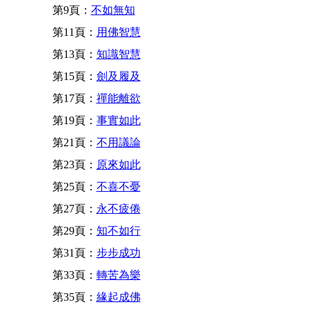
第9頁：
不如無知
第11頁：
用佛智慧
第13頁：
知識智慧
第15頁：
劍及履及
第17頁：
禪能離欲
第19頁：
事實如此
第21頁：
不用議論
第23頁：
原來如此
第25頁：
不喜不憂
第27頁：
永不疲倦
第29頁：
知不如行
第31頁：
步步成功
第33頁：
轉苦為樂
第35頁：
緣起成佛