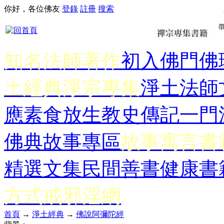
你好，各位佛友
登錄
註冊
搜索
知名法師著作
初入佛門
佛
土經典
淨宗專集
淨土法師
應
素食放生
教史傳記
一門
佛典故事專區
故事寓言書
精選文集
民間善書
健康書
方式
戒邪淫網
首頁
→
淨土經典
→
佛說阿彌陀經