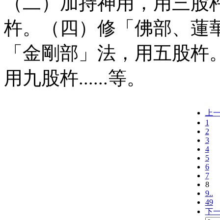
（二）加持神用，用三股
杵。（四）修「佛部、蓮
「金剛部」法，用五股杵
用九股杵......等。
上
1
2
3
4
5
6
7
8
9..
49
下