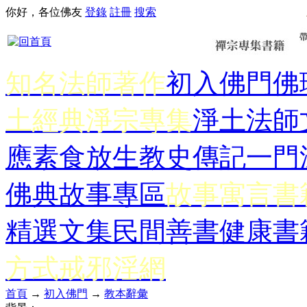
你好，各位佛友
登錄
註冊
搜索
知名法師著作
初入佛門
佛
土經典
淨宗專集
淨土法師
應
素食放生
教史傳記
一門
佛典故事專區
故事寓言書
精選文集
民間善書
健康書
方式
戒邪淫網
首頁
→
初入佛門
→
教本辭彙