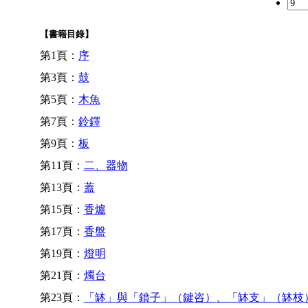
【書籍目錄】
第1頁：
序
第3頁：
鼓
第5頁：
木魚
第7頁：
鈴鐸
第9頁：
板
第11頁：
二、器物
第13頁：
蓋
第15頁：
香爐
第17頁：
香盤
第19頁：
燈明
第21頁：
燭台
第23頁：
「缽」與「鐼子」（鍵咨）、「缽支」（缽枝