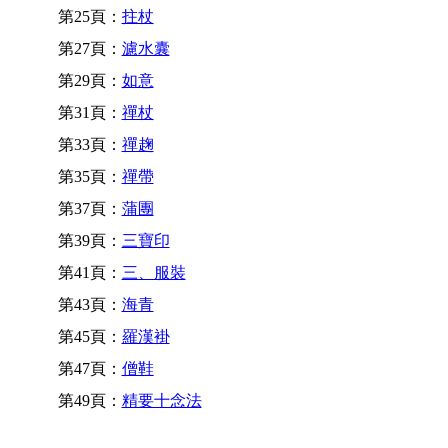
第25頁：
拄杖
第27頁：
濾水囊
第29頁：
如意
第31頁：
禪杖
第33頁：
禪趜
第35頁：
禪帶
第37頁：
蒲團
第39頁：
三寶印
第41頁：
三、服裝
第43頁：
海青
第45頁：
羅漢褂
第47頁：
僧鞋
第49頁：
精要十念法