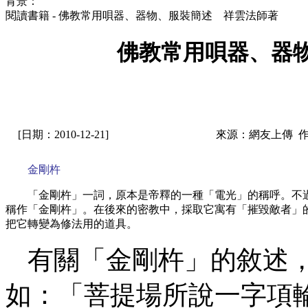
背景：
閱讀書籍 - 佛教常用唄器、器物、服裝簡述 祥雲法師著
佛教常用唄器、器
[日期：2010-12-21]
來源：網友上傳 
金剛杵
「金剛杵」一詞，原本是帝釋的一種「電光」的稱呼。不
稱作「金剛杵」。在後來的密教中，採取它寓有「摧毀敵者」
把它轉變為修法用的道具。
有關「金剛杵」的敘述
如：「菩提場所說一字項