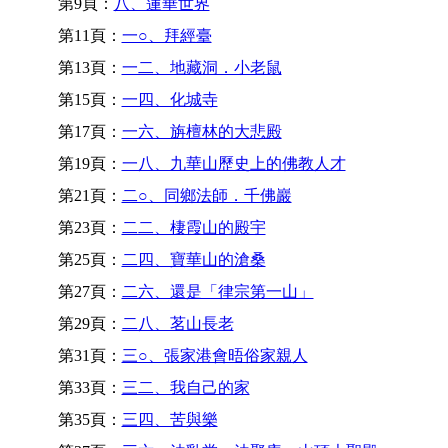
第9頁：
八、蓮華世界
第11頁：
一○、拜經臺
第13頁：
一二、地藏洞．小老鼠
第15頁：
一四、化城寺
第17頁：
一六、旃檀林的大悲殿
第19頁：
一八、九華山歷史上的佛教人才
第21頁：
二○、同鄉法師．千佛巖
第23頁：
二二、棲霞山的殿宇
第25頁：
二四、寶華山的滄桑
第27頁：
二六、還是「律宗第一山」
第29頁：
二八、茗山長老
第31頁：
三○、張家港會晤俗家親人
第33頁：
三二、我自己的家
第35頁：
三四、苦與樂