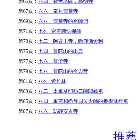
第65頁：
六四、智者塔院．高明寺
第67頁：
六六、奉化雪竇寺
第69頁：
六八、雪竇寺的祖師們
第71頁：
七○、密雲圓悟禪師
第73頁：
七二、阿育王寺．瞻仰佛舍利
第75頁：
七四、普陀山的出典
第77頁：
七六、普濟寺
第79頁：
七八、普陀山的今與昔
第81頁：
八○、紫竹林
第83頁：
八二、太虛及印順二師閱藏處
第85頁：
八四、虛雲和尚等四位大師的參學修行處
第87頁：
八六、訪靜安古寺
推薦