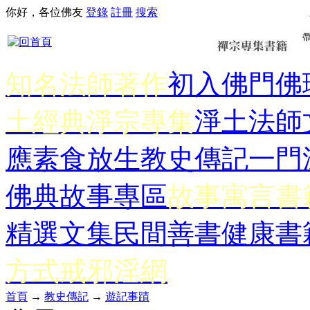
你好，各位佛友
登錄
註冊
搜索
知名法師著作
初入佛門
佛
土經典
淨宗專集
淨土法師
應
素食放生
教史傳記
一門
佛典故事專區
故事寓言書
精選文集
民間善書
健康書
方式
戒邪淫網
首頁
→
教史傳記
→
遊記事蹟