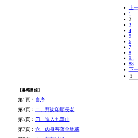
上
1
2
3
4
5
6
7
8
9..
88
下
【書籍目錄】
第1頁：
自序
第3頁：
二、拜訪印順長老
第5頁：
四、進入九華山
第7頁：
六、肉身菩薩金地藏