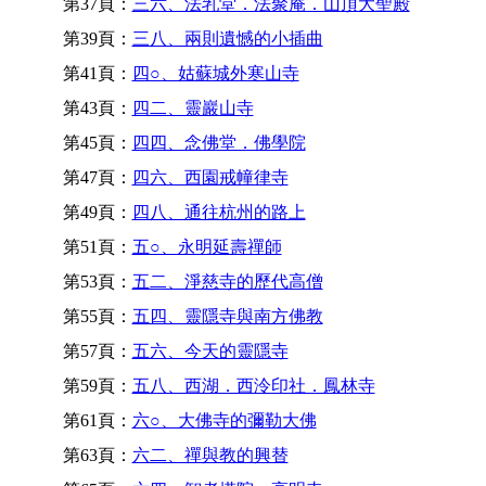
第37頁：
三六、法乳堂．法聚庵．山頂大聖殿
第39頁：
三八、兩則遺憾的小插曲
第41頁：
四○、姑蘇城外寒山寺
第43頁：
四二、靈巖山寺
第45頁：
四四、念佛堂．佛學院
第47頁：
四六、西園戒幢律寺
第49頁：
四八、通往杭州的路上
第51頁：
五○、永明延壽禪師
第53頁：
五二、淨慈寺的歷代高僧
第55頁：
五四、靈隱寺與南方佛教
第57頁：
五六、今天的靈隱寺
第59頁：
五八、西湖．西泠印社．鳳林寺
第61頁：
六○、大佛寺的彌勒大佛
第63頁：
六二、禪與教的興替