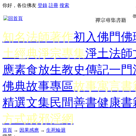
你好，各位佛友
登錄
註冊
搜索
知名法師著作
初入佛門
佛
土經典
淨宗專集
淨土法師
應
素食放生
教史傳記
一門
佛典故事專區
故事寓言書
精選文集
民間善書
健康書
方式
戒邪淫網
首頁
→
因果感應
→
生死輪迴