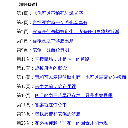
【書籍目錄】
第1頁：
《你可以不怕死》譯者序
第3頁：
害怕死亡時一切將化為烏有
第5頁：
沒有任何事物被創生，沒有任何事物被毀滅
第7頁：
從概念之中解脫出來
第9頁：
哀傷，源自於無明
第11頁：
直接體驗，才是唯一的道路
第13頁：
燒掉所有的概念
第15頁：
實相可以示現於歷史面，也可以展露於終極面
第17頁：
未生之前，你在哪裡
第19頁：
四月的向日葵早已存在，只是尚未展露
第21頁：
答案就在你心中
第23頁：
尋找痛苦和哀傷的解脫
第25頁：
花必須仰賴「非花」的因素才能示現