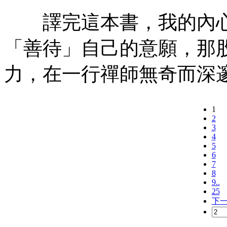
譯完這本書，我的內心
「善待」自己的意願，那
力，在一行禪師無奇而深
1
2
3
4
5
6
7
8
9..
25
下