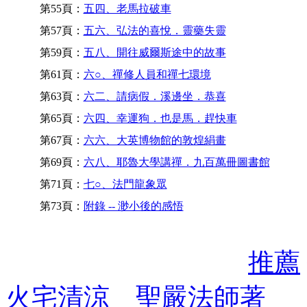
第55頁：
五四、老馬拉破車
第57頁：
五六、弘法的喜悅．靈藥失靈
第59頁：
五八、開往威爾斯途中的故事
第61頁：
六○、禪修人員和禪七環境
第63頁：
六二、請病假．溪邊坐．恭喜
第65頁：
六四、幸運狗．也是馬．趕快車
第67頁：
六六、大英博物館的敦煌絹畫
第69頁：
六八、耶魯大學講禪．九百萬冊圖書館
第71頁：
七○、法門龍象眾
第73頁：
附錄 -- 渺小後的感悟
推薦
火宅清涼 聖嚴法師著