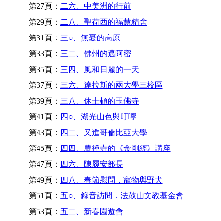
第27頁：
二六、中美洲的行前
第29頁：
二八、聖荷西的福慧精舍
第31頁：
三○、無憂的高原
第33頁：
三二、佛州的邁阿密
第35頁：
三四、風和日麗的一天
第37頁：
三六、達拉斯的兩大學三校區
第39頁：
三八、休士頓的玉佛寺
第41頁：
四○、湖光山色與叮嚀
第43頁：
四二、又進哥倫比亞大學
第45頁：
四四、農禪寺的《金剛經》講座
第47頁：
四六、陳履安部長
第49頁：
四八、春節慰問．寵物與野犬
第51頁：
五○、錄音訪問．法鼓山文教基金會
第53頁：
五二、新春園遊會