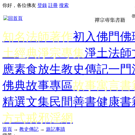
你好，各位佛友
登錄
註冊
搜索
知名法師著作
初入佛門
佛
土經典
淨宗專集
淨土法師
應
素食放生
教史傳記
一門
佛典故事專區
故事寓言書
精選文集
民間善書
健康書
方式
戒邪淫網
首頁
→
教史傳記
→
遊記事蹟