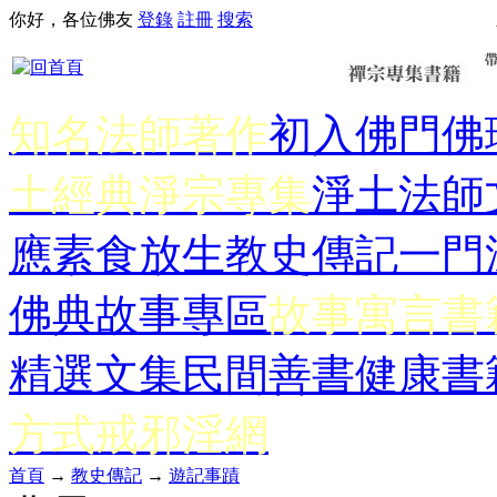
你好，各位佛友
登錄
註冊
搜索
知名法師著作
初入佛門
佛
土經典
淨宗專集
淨土法師
應
素食放生
教史傳記
一門
佛典故事專區
故事寓言書
精選文集
民間善書
健康書
方式
戒邪淫網
首頁
→
教史傳記
→
遊記事蹟