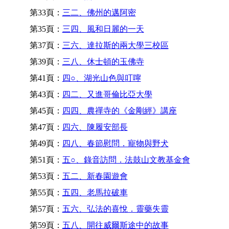
第33頁：
三二、佛州的邁阿密
第35頁：
三四、風和日麗的一天
第37頁：
三六、達拉斯的兩大學三校區
第39頁：
三八、休士頓的玉佛寺
第41頁：
四○、湖光山色與叮嚀
第43頁：
四二、又進哥倫比亞大學
第45頁：
四四、農禪寺的《金剛經》講座
第47頁：
四六、陳履安部長
第49頁：
四八、春節慰問．寵物與野犬
第51頁：
五○、錄音訪問．法鼓山文教基金會
第53頁：
五二、新春園遊會
第55頁：
五四、老馬拉破車
第57頁：
五六、弘法的喜悅．靈藥失靈
第59頁：
五八、開往威爾斯途中的故事