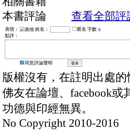
相關書籍
本書評論
查看全部評
表情：
姓名：
匿名
字數
點評：
同意評論聲明
發表
版權沒有，在註明出處的
佛友在論壇、faceboo
功德與印經無異。
No Copyright 2010-2016