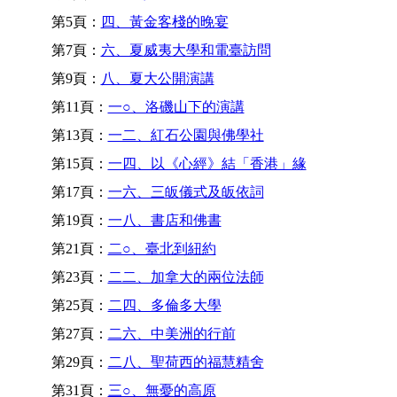
第5頁：
四、黃金客棧的晚宴
第7頁：
六、夏威夷大學和電臺訪問
第9頁：
八、夏大公開演講
第11頁：
一○、洛磯山下的演講
第13頁：
一二、紅石公園與佛學社
第15頁：
一四、以《心經》結「香港」緣
第17頁：
一六、三皈儀式及皈依詞
第19頁：
一八、書店和佛書
第21頁：
二○、臺北到紐約
第23頁：
二二、加拿大的兩位法師
第25頁：
二四、多倫多大學
第27頁：
二六、中美洲的行前
第29頁：
二八、聖荷西的福慧精舍
第31頁：
三○、無憂的高原