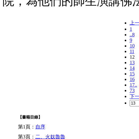
院，為他們的師生演講佛
上
1
..8
9
10
11
12
13
14
15
16
17..
73
下
【書籍目錄】
第1頁：
自序
第3頁：
二、火奴魯魯