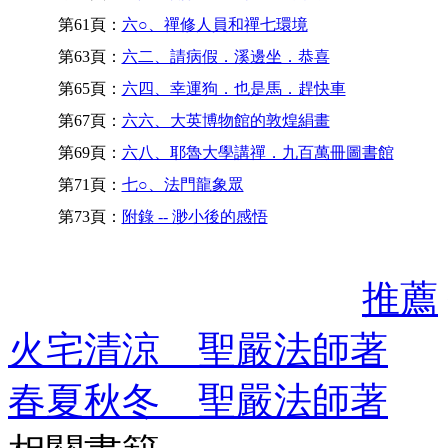
第61頁：
六○、禪修人員和禪七環境
第63頁：
六二、請病假．溪邊坐．恭喜
第65頁：
六四、幸運狗．也是馬．趕快車
第67頁：
六六、大英博物館的敦煌絹畫
第69頁：
六八、耶魯大學講禪．九百萬冊圖書館
第71頁：
七○、法門龍象眾
第73頁：
附錄 -- 渺小後的感悟
推薦
火宅清涼 聖嚴法師著
春夏秋冬 聖嚴法師著