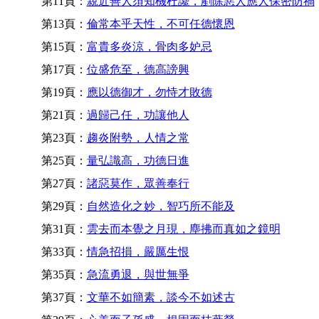
第11頁：
親近善人須知機杜讒，剷除惡人應人保密防禍
第13頁：
倫常本乎天性，不可任德懷恩
第15頁：
富貴多炎涼，骨肉多妒忌
第17頁：
位盛危至，德高謗興
第19頁：
應以德御才，勿恃才敗德
第21頁：
過歸己任，功讓他人
第23頁：
趨炎附勢，人情之常
第25頁：
量弘識高，功德日進
第27頁：
諸惡莫作，眾善奉行
第29頁：
自然造化之妙，智巧所不能及
第31頁：
雲去而本覺之月現，塵拂而真如之鏡明
第33頁：
情急招損，嚴厲生恨
第35頁：
急流勇退，與世無爭
第37頁：
文華不如簡素，談今不如述古