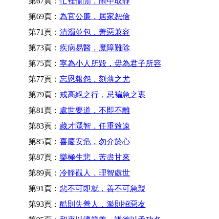
第67頁：
忙裡偷閒，鬧中取靜
第69頁：
為官公廉，居家恕儉
第71頁：
清濁並包，善惡兼容
第73頁：
疾病易醫，魔障難除
第75頁：
寧為小人所毀，毋為君子所容
第77頁：
忘恩報怨，刻薄之尤
第79頁：
戒高絕之行，忌褊急之衷
第81頁：
處世要道，不即不離
第83頁：
藏才隱智，任重致遠
第85頁：
喜慶安危，勿介於心
第87頁：
樂極生悲，苦盡甘來
第89頁：
冷靜觀人，理智處世
第91頁：
惡不可即就，善不可急親
第93頁：
酷則失善人，濫則招惡友