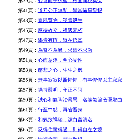
第39頁：
心善而子孫盛，根固而枝葉榮
第41頁：
道乃公正無私，學當隨事警惕
第43頁：
春風育物，朔雪殺生
第45頁：
厚待故交，禮遇衰朽
第47頁：
學貴有恆，道在悟真
第49頁：
為奇不為異，求清不求激
第51頁：
心虛意淨，明心見性
第53頁：
慈悲之心，生生之機
第55頁：
無事寂寂以照惺惺，有事惺惺以主寂寂
第57頁：
操持嚴明，守正不阿
第59頁：
誠心和氣陶冶暴惡，名義氣節激礪邪曲
第61頁：
行至中點，再省吾身
第63頁：
和氣致祥瑞，潔白留清名
第65頁：
忍得住耐得過，則得自在之境