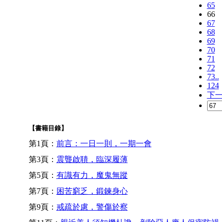
65
66
67
68
69
70
71
72
73..
124
下
【書籍目錄】
第1頁：
前言：一日一則，一期一會
第3頁：
震聾啟聵，臨深履薄
第5頁：
有識有力，魔鬼無蹤
第7頁：
困苦窮乏，鍛鍊身心
第9頁：
戒疏於慮，警傷於察