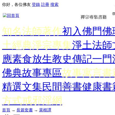
你好，各位佛友
登錄
註冊
搜索
知名法師著作
初入佛門
佛
土經典
淨宗專集
淨土法師
應
素食放生
教史傳記
一門
佛典故事專區
故事寓言書
精選文集
民間善書
健康書
方式
戒邪淫網
首頁
→
長篇套書
→
菜根譚