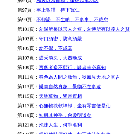
第95頁：
和衷以濟節義，謙德以承功名
第97頁：
事上敬謹，待下寬仁
第99頁：
不輕諾、不生瞋、不多事、不倦怠
第101頁：
勿逞所長以形人之短，勿恃所有以凌人之貧
第103頁：
守口須密，防意須嚴
第105頁：
幼不學，不成器
第107頁：
濃夭淡久，大器晚成
第109頁：
言多者多不顧行，談者未必真知
第111頁：
春色為人間之妝飾，秋氣見天地之真吾
第113頁：
樂貴自然真趣，景物不在多遠
第115頁：
天地萬物，皆是實相
第117頁：
心無物欲乾坤靜，坐有琴書便是仙
第119頁：
知機其神乎，會趣明道矣
第121頁：
泡沫人生，何爭名利