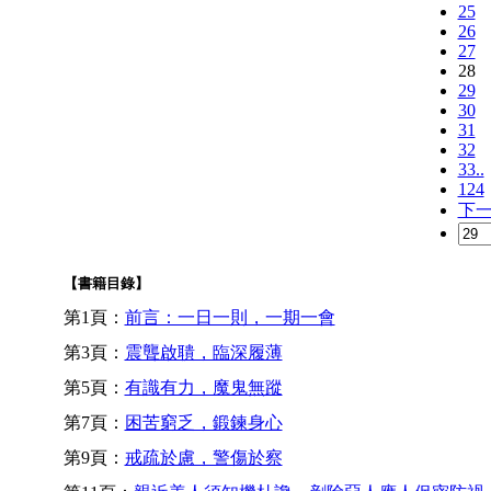
25
26
27
28
29
30
31
32
33..
124
下
【書籍目錄】
第1頁：
前言：一日一則，一期一會
第3頁：
震聾啟聵，臨深履薄
第5頁：
有識有力，魔鬼無蹤
第7頁：
困苦窮乏，鍛鍊身心
第9頁：
戒疏於慮，警傷於察