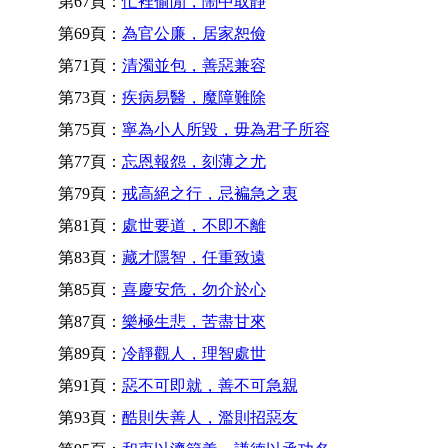
第67頁：
忙裡偷閒，鬧中取靜
第69頁：
為官公廉，居家恕儉
第71頁：
清濁並包，善惡兼容
第73頁：
疾病易醫，魔障難除
第75頁：
寧為小人所毀，毋為君子所容
第77頁：
忘恩報怨，刻薄之尤
第79頁：
戒高絕之行，忌褊急之衷
第81頁：
處世要道，不即不離
第83頁：
藏才隱智，任重致遠
第85頁：
喜慶安危，勿介於心
第87頁：
樂極生悲，苦盡甘來
第89頁：
冷靜觀人，理智處世
第91頁：
惡不可即就，善不可急親
第93頁：
酷則失善人，濫則招惡友