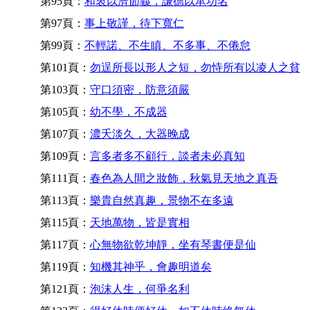
第95頁：
和衷以濟節義，謙德以承功名
第97頁：
事上敬謹，待下寬仁
第99頁：
不輕諾、不生瞋、不多事、不倦怠
第101頁：
勿逞所長以形人之短，勿恃所有以凌人之貧
第103頁：
守口須密，防意須嚴
第105頁：
幼不學，不成器
第107頁：
濃夭淡久，大器晚成
第109頁：
言多者多不顧行，談者未必真知
第111頁：
春色為人間之妝飾，秋氣見天地之真吾
第113頁：
樂貴自然真趣，景物不在多遠
第115頁：
天地萬物，皆是實相
第117頁：
心無物欲乾坤靜，坐有琴書便是仙
第119頁：
知機其神乎，會趣明道矣
第121頁：
泡沫人生，何爭名利