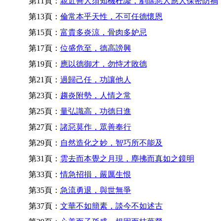
第11頁：
親近善人須知機杜讒，剷除惡人應人保密防禍
第13頁：
倫常本乎天性，不可任德懷恩
第15頁：
富貴多炎涼，骨肉多妒忌
第17頁：
位盛危至，德高謗興
第19頁：
應以德御才，勿恃才敗德
第21頁：
過歸己任，功讓他人
第23頁：
趨炎附勢，人情之常
第25頁：
量弘識高，功德日進
第27頁：
諸惡莫作，眾善奉行
第29頁：
自然造化之妙，智巧所不能及
第31頁：
雲去而本覺之月現，塵拂而真如之鏡明
第33頁：
情急招損，嚴厲生恨
第35頁：
急流勇退，與世無爭
第37頁：
文華不如簡素，談今不如述古