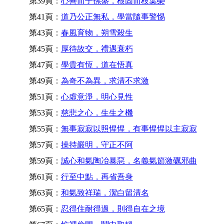
第39頁：
心善而子孫盛，根固而枝葉榮
第41頁：
道乃公正無私，學當隨事警惕
第43頁：
春風育物，朔雪殺生
第45頁：
厚待故交，禮遇衰朽
第47頁：
學貴有恆，道在悟真
第49頁：
為奇不為異，求清不求激
第51頁：
心虛意淨，明心見性
第53頁：
慈悲之心，生生之機
第55頁：
無事寂寂以照惺惺，有事惺惺以主寂寂
第57頁：
操持嚴明，守正不阿
第59頁：
誠心和氣陶冶暴惡，名義氣節激礪邪曲
第61頁：
行至中點，再省吾身
第63頁：
和氣致祥瑞，潔白留清名
第65頁：
忍得住耐得過，則得自在之境