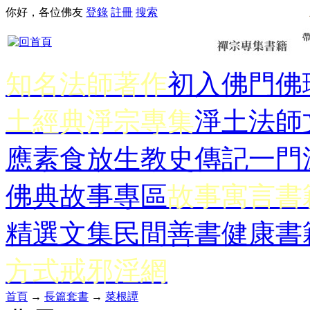
你好，各位佛友
登錄
註冊
搜索
知名法師著作
初入佛門
佛
土經典
淨宗專集
淨土法師
應
素食放生
教史傳記
一門
佛典故事專區
故事寓言書
精選文集
民間善書
健康書
方式
戒邪淫網
首頁
→
長篇套書
→
菜根譚