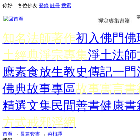
你好，各位佛友
登錄
註冊
搜索
知名法師著作
初入佛門
佛
土經典
淨宗專集
淨土法師
應
素食放生
教史傳記
一門
佛典故事專區
故事寓言書
精選文集
民間善書
健康書
方式
戒邪淫網
首頁
→
長篇套書
→
菜根譚