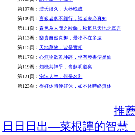
第107頁：
濃夭淡久，大器晚成
第109頁：
言多者多不顧行，談者未必真知
第111頁：
春色為人間之妝飾，秋氣見天地之真吾
第113頁：
樂貴自然真趣，景物不在多遠
第115頁：
天地萬物，皆是實相
第117頁：
心無物欲乾坤靜，坐有琴書便是仙
第119頁：
知機其神乎，會趣明道矣
第121頁：
泡沫人生，何爭名利
第123頁：
得好休時便好休，如不休時終無休
推
日日日出—菜根譚的智慧