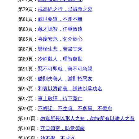
第79頁：
戒高絕之行，忌褊急之衷
第81頁：
處世要道，不即不離
第83頁：
藏才隱智，任重致遠
第85頁：
喜慶安危，勿介於心
第87頁：
樂極生悲，苦盡甘來
第89頁：
冷靜觀人，理智處世
第91頁：
惡不可即就，善不可急親
第93頁：
酷則失善人，濫則招惡友
第95頁：
和衷以濟節義，謙德以承功名
第97頁：
事上敬謹，待下寬仁
第99頁：
不輕諾、不生瞋、不多事、不倦怠
第101頁：
勿逞所長以形人之短，勿恃所有以凌人之貧
第103頁：
守口須密，防意須嚴
第105頁：
幼不學，不成器