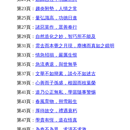
第23頁：
趨炎附勢，人情之常
第25頁：
量弘識高，功德日進
第27頁：
諸惡莫作，眾善奉行
第29頁：
自然造化之妙，智巧所不能及
第31頁：
雲去而本覺之月現，塵拂而真如之鏡明
第33頁：
情急招損，嚴厲生恨
第35頁：
急流勇退，與世無爭
第37頁：
文華不如簡素，談今不如述古
第39頁：
心善而子孫盛，根固而枝葉榮
第41頁：
道乃公正無私，學當隨事警惕
第43頁：
春風育物，朔雪殺生
第45頁：
厚待故交，禮遇衰朽
第47頁：
學貴有恆，道在悟真
第49頁：
為奇不為異，求清不求激