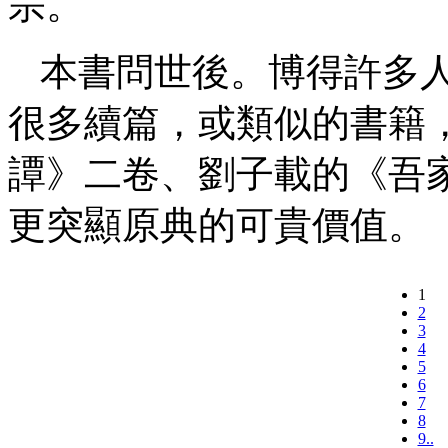
宗。
本書問世後。博得許多
很多續篇，或類似的書籍
譚》二卷、劉子載的《吾
更突顯原典的可貴價值。
1
2
3
4
5
6
7
8
9..