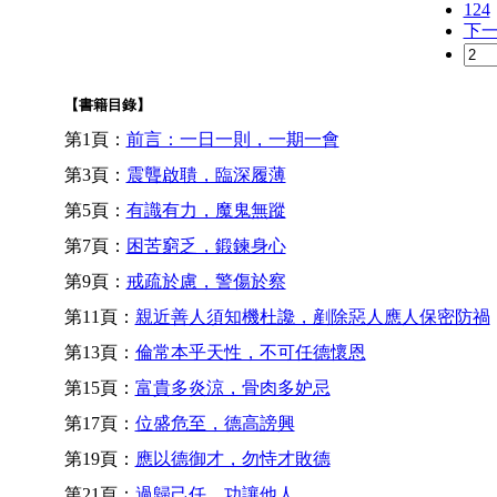
124
下
【書籍目錄】
第1頁：
前言：一日一則，一期一會
第3頁：
震聾啟聵，臨深履薄
第5頁：
有識有力，魔鬼無蹤
第7頁：
困苦窮乏，鍛鍊身心
第9頁：
戒疏於慮，警傷於察
第11頁：
親近善人須知機杜讒，剷除惡人應人保密防禍
第13頁：
倫常本乎天性，不可任德懷恩
第15頁：
富貴多炎涼，骨肉多妒忌
第17頁：
位盛危至，德高謗興
第19頁：
應以德御才，勿恃才敗德
第21頁：
過歸己任，功讓他人