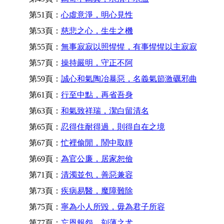
第51頁：
心虛意淨，明心見性
第53頁：
慈悲之心，生生之機
第55頁：
無事寂寂以照惺惺，有事惺惺以主寂寂
第57頁：
操持嚴明，守正不阿
第59頁：
誠心和氣陶冶暴惡，名義氣節激礪邪曲
第61頁：
行至中點，再省吾身
第63頁：
和氣致祥瑞，潔白留清名
第65頁：
忍得住耐得過，則得自在之境
第67頁：
忙裡偷閒，鬧中取靜
第69頁：
為官公廉，居家恕儉
第71頁：
清濁並包，善惡兼容
第73頁：
疾病易醫，魔障難除
第75頁：
寧為小人所毀，毋為君子所容
第77頁：
忘恩報怨，刻薄之尤