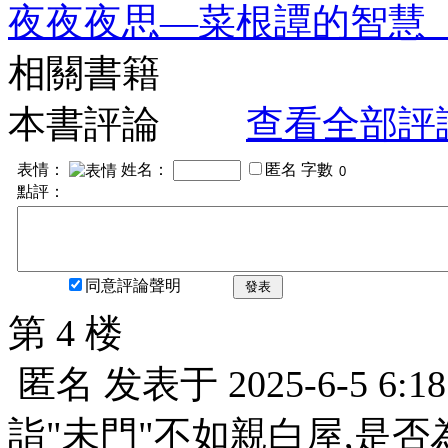
夜夜夜思—菜根譚的智慧
相關書籍
本書評論
查看全部評
表情：
姓名：
匿名
字數
點評：
同意評論聲明
發表
第 4 楼
匿名
发表于
2025-6-5 6:18
詣"未門"不如親白屋,是否