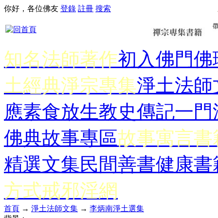
你好，各位佛友
登錄
註冊
搜索
知名法師著作
初入佛門
佛
土經典
淨宗專集
淨土法師
應
素食放生
教史傳記
一門
佛典故事專區
故事寓言書
精選文集
民間善書
健康書
方式
戒邪淫網
首頁
→
淨土法師文集
→
李炳南淨土選集