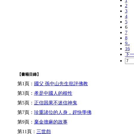
1
2
3
4
5
6
7
8
9..
16
下
【書籍目錄】
第1頁：
國父 孫中山先生批評佛教
第3頁：
孝是中國人的根性
第5頁：
正信因果不迷信神鬼
第7頁：
珍重諸位的人身，趕快學佛
第9頁：
棄金擔麻的故事
第11頁：
三世怨