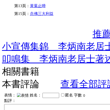
第13頁：
黃葉止啼
第15頁：
念佛三大利益
推
小宣傳集錦 李炳南老居
叩鳴集 李炳南老居士著
相關書籍
本書評論
查看全部評
表情：
姓名：
匿名
字數
點評：