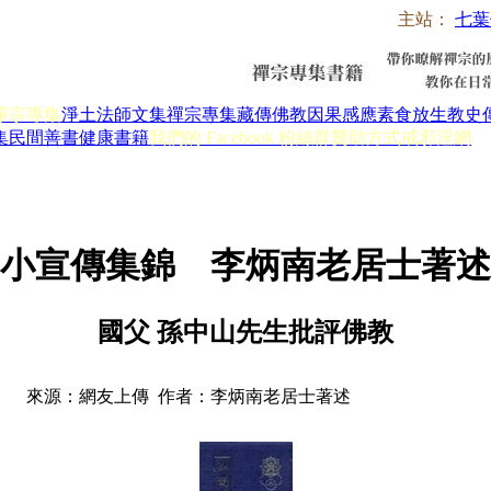
主站：
七葉
淨宗專集
淨土法師文集
禪宗專集
藏傳佛教
因果感應
素食放生
教史
集
民間善書
健康書籍
我們的 Facebook 粉絲群
贊助方式
戒邪淫網
小宣傳集錦 李炳南老居士著述
國父 孫中山先生批評佛教
來源：網友上傳 作者：李炳南老居士著述