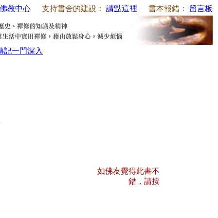
佛教中心
支持書舍的建設：
請點這裡
書本報錯：
留言板
傳記
一門深入
如佛友覺得此書不
錯，請按