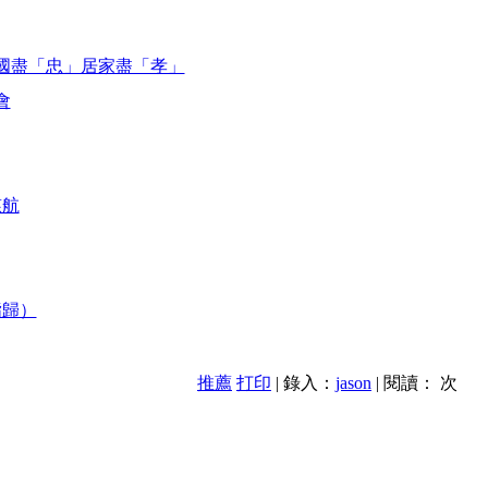
國盡「忠」居家盡「孝」
會
慈航
指歸）
推薦
打印
| 錄入：
jason
| 閱讀：
次