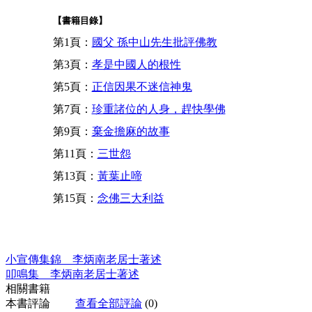
【書籍目錄】
第1頁：
國父 孫中山先生批評佛教
第3頁：
孝是中國人的根性
第5頁：
正信因果不迷信神鬼
第7頁：
珍重諸位的人身，趕快學佛
第9頁：
棄金擔麻的故事
第11頁：
三世怨
第13頁：
黃葉止啼
第15頁：
念佛三大利益
小宣傳集錦 李炳南老居士著述
叩鳴集 李炳南老居士著述
相關書籍
本書評論
查看全部評論
(0)