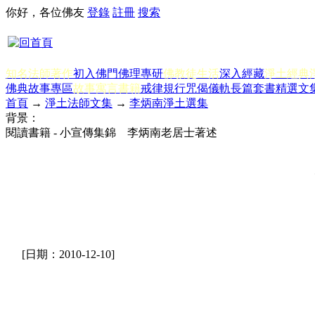
你好，各位佛友
登錄
註冊
搜索
知名法師著作
初入佛門
佛理專研
佛教徒生活
深入經藏
淨土經典
佛典故事專區
故事寓言書籍
戒律規行
咒偈儀軌
長篇套書
精選文
首頁
→
淨土法師文集
→
李炳南淨土選集
背景：
閱讀書籍 - 小宣傳集錦 李炳南老居士著述
[日期：2010-12-10]