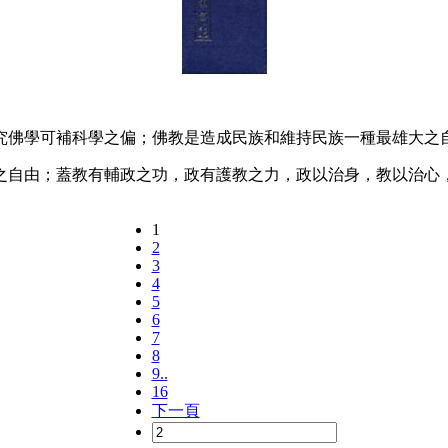
究佛學可補科學之偏；佛教是造成民族和維持民族一種最雄大之
之自由；蓋教有輔政之功，政有護教之力，政以治身，教以治心
1
2
3
4
5
6
7
8
9..
16
下一頁