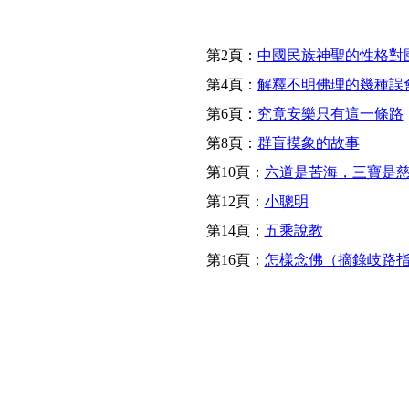
第2頁：
中國民族神聖的性格對
第4頁：
解釋不明佛理的幾種誤
第6頁：
究竟安樂只有這一條路
第8頁：
群盲摸象的故事
第10頁：
六道是苦海，三寶是
第12頁：
小聰明
第14頁：
五乘說教
第16頁：
怎樣念佛（摘錄岐路