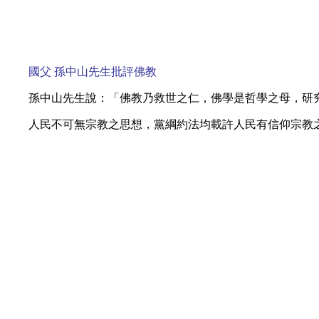
國父 孫中山先生批評佛教
孫中山先生說：「佛教乃救世之仁，佛學是哲學之母，研
人民不可無宗教之思想，黨綱約法均載許人民有信仰宗教