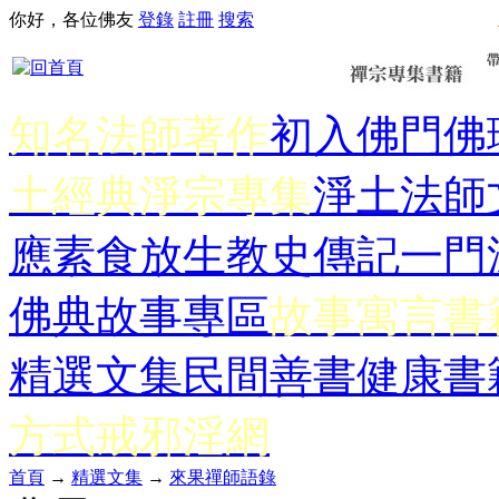
你好，各位佛友
登錄
註冊
搜索
知名法師著作
初入佛門
佛
土經典
淨宗專集
淨土法師
應
素食放生
教史傳記
一門
佛典故事專區
故事寓言書
精選文集
民間善書
健康書
方式
戒邪淫網
首頁
→
精選文集
→
來果禪師語錄