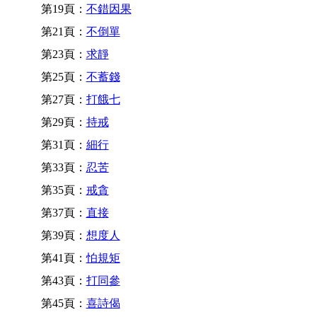
第19頁：
不錯因果
第21頁：
不倒單
第23頁：
求靜
第25頁：
不蓄錢
第27頁：
打餓七
第29頁：
持戒
第31頁：
細行
第33頁：
忍苦
第35頁：
戒貪
第37頁：
直接
第39頁：
想度人
第41頁：
怕規矩
第43頁：
打同參
第45頁：
喜詩偈