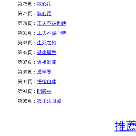
第75頁：
散心用
第77頁：
無心用
第79頁：
工夫不被世轉
第81頁：
工夫不被心轉
第83頁：
生死在抱
第85頁：
懸崖撒手
第87頁：
過祖師關
第89頁：
透牢關
第91頁：
悟後自休
第93頁：
開叢林
第95頁：
護正法眼藏
推