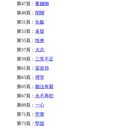
第47頁：
蓄錢物
第49頁：
閉關
第51頁：
化飯
第53頁：
多疑
第55頁：
悞會
第57頁：
大志
第59頁：
三常不足
第61頁：
當首領
第63頁：
禪堂
第65頁：
聽法有厭
第67頁：
永不再犯
第69頁：
一心
第71頁：
究實
第73頁：
堅固