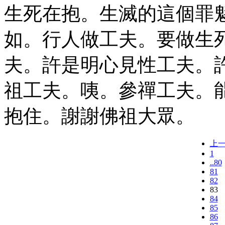
生死在抱。生滅的這個罪
如。行人做工夫。要做生
夫。許是明心見性工夫。
祖工夫。咦。參禪工夫。
抱住。謝謝佛祖大眾。
上
1
..80
81
82
83
84
85
86