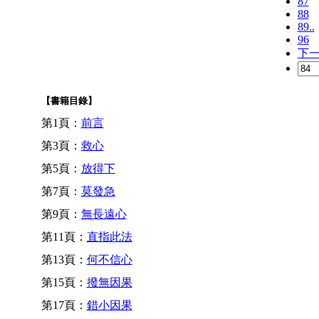
87
88
89..
96
下
【書籍目錄】
第1頁：
前言
第3頁：
救心
第5頁：
放得下
第7頁：
莫發急
第9頁：
無長遠心
第11頁：
直指此法
第13頁：
何不信心
第15頁：
撥無因果
第17頁：
錯小因果