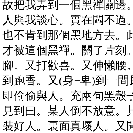
故把我弄到一個黑禪關邊
人與我談心。實在悶不過
也不肯到那個黑地方去。
才被這個黑禪。關了片刻
腳。又打歡喜。又伸懶腰。
到跑香。又(身+卑)到一
即偷偷與人。充兩句黑殼
見到曰。某人倒不放意。
裝好人。裏面真壞人。又