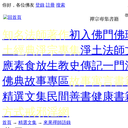
你好，各位佛友
登錄
註冊
搜索
知名法師著作
初入佛門
佛
土經典
淨宗專集
淨土法師
應
素食放生
教史傳記
一門
佛典故事專區
故事寓言書
精選文集
民間善書
健康書
方式
戒邪淫網
首頁
→
精選文集
→
來果禪師語錄