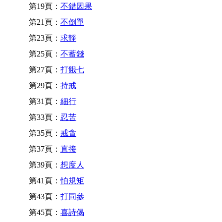
第19頁：
不錯因果
第21頁：
不倒單
第23頁：
求靜
第25頁：
不蓄錢
第27頁：
打餓七
第29頁：
持戒
第31頁：
細行
第33頁：
忍苦
第35頁：
戒貪
第37頁：
直接
第39頁：
想度人
第41頁：
怕規矩
第43頁：
打同參
第45頁：
喜詩偈