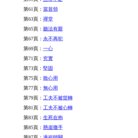
第61頁：
當首領
第63頁：
禪堂
第65頁：
聽法有厭
第67頁：
永不再犯
第69頁：
一心
第71頁：
究實
第73頁：
堅固
第75頁：
散心用
第77頁：
無心用
第79頁：
工夫不被世轉
第81頁：
工夫不被心轉
第83頁：
生死在抱
第85頁：
懸崖撒手
第87頁：
過祖師關