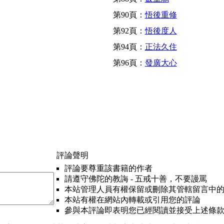
第90頁：
悟後重修
第92頁：
悟後度人
第94頁：
正法久住
第96頁：
發廣大心
評論聲明
評論要尊重該書籍的作者
請遵守佛陀的教誨 - 五戒十善，不要謾罵
本站管理人員有權保留或刪除其管轄留言中
本站有權在網站內轉載或引用您的評論
參與本評論即表明您已經閱讀並接受上述條