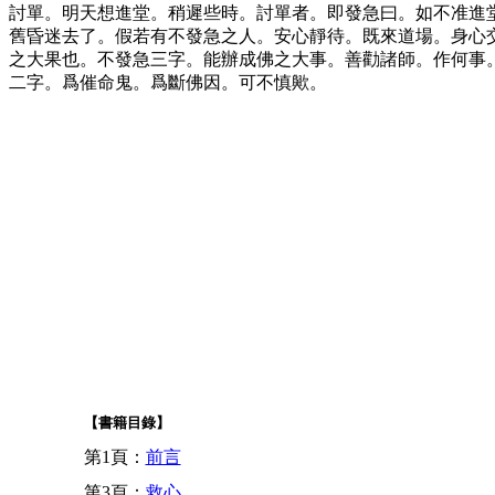
討單。明天想進堂。稍遲些時。討單者。即發急曰。如不准進堂
舊昏迷去了。假若有不發急之人。安心靜待。既來道場。身心
之大果也。不發急三字。能辦成佛之大事。善勸諸師。作何事
二字。爲催命鬼。爲斷佛因。可不慎歟。
【書籍目錄】
第1頁：
前言
第3頁：
救心