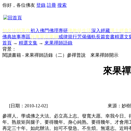
你好，各位佛友
登錄
註冊
搜索
知名法師著作
初入佛門
佛理專研
佛教徒生活
深入經藏
淨土經典
佛典故事專區
故事寓言書籍
戒律規行
咒偈儀軌
長篇套書
精選文
首頁
→
精選文集
→
來果禪師語錄
背景：
閱讀書籍 - 來果禪師語錄（二）參禪普說 來果禪師開示
來果禪
[日期：2010-12-02]
來源：妙樹
參禪人。學成佛之大法。必立高上志。發寬大愿。幸我今日。
年。熟規矩與腿子。要得幾年。身心純熟。要得幾年。才會用
再定三十年。如此辦法。始可不發急。不生煩。無退志。近時