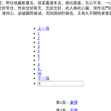
。即往他處歇夏去。或某處過冬去。跑出跑進。五心不安。一(
交於常住。性命交於龍天。怎說怎好。此人格此心腸。現作法門
。發何心。必緩圓而後成。否則因招纡曲也。又有久不開悟者發
上一頁
1
2
3
4
5
6
7
8
9..
96
下一頁
第2頁：
參禪
第4頁：
不懂