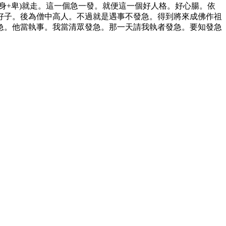
身+卑)就走。這一個急一發。就便這一個好人格。好心腸。依
好子。後為僧中高人。不過就是遇事不發急。得到將來成佛作祖
急。他當執事。我當清眾發急。那一天請我執者發急。要知發急