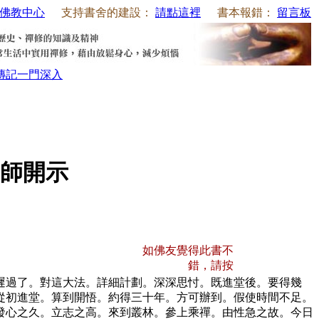
佛教中心
支持書舍的建設：
請點這裡
書本報錯：
留言板
傳記
一門深入
師開示
如佛友覺得此書不
錯，請按
遲過了。對這大法。詳細計劃。深深思忖。既進堂後。要得幾
從初進堂。算到開悟。約得三十年。方可辦到。假使時間不足。
發心之久。立志之高。來到叢林。參上乘禪。由性急之故。今日