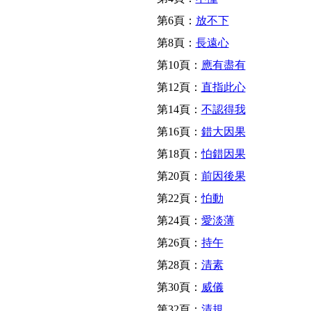
第6頁：
放不下
第8頁：
長遠心
第10頁：
應有盡有
第12頁：
直指此心
第14頁：
不認得我
第16頁：
錯大因果
第18頁：
怕錯因果
第20頁：
前因後果
第22頁：
怕動
第24頁：
愛淡薄
第26頁：
持午
第28頁：
清素
第30頁：
威儀
第32頁：
清規