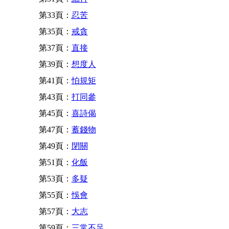
第33頁：
忍苦
第35頁：
戒貪
第37頁：
直接
第39頁：
想度人
第41頁：
怕規矩
第43頁：
打同參
第45頁：
喜詩偈
第47頁：
蓄錢物
第49頁：
閉關
第51頁：
化飯
第53頁：
多疑
第55頁：
悞會
第57頁：
大志
第59頁：
三常不足