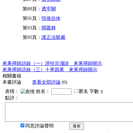
第89頁：
透牢關
第91頁：
悟後自休
第93頁：
開叢林
第95頁：
護正法眼藏
來果禪師語錄（一）謗扶宗淺說 來果禪師開示
來果禪師語錄（三）十界因果 來果禪師開示
相關書籍
本書評論
查看全部評論
(0)
表情：
姓名：
匿名
字數
點評：
同意評論聲明
發表