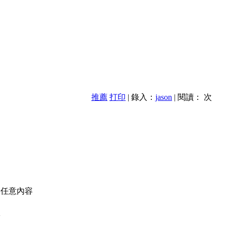
推薦
打印
| 錄入：
jason
| 閱讀：
次
的任意內容
款