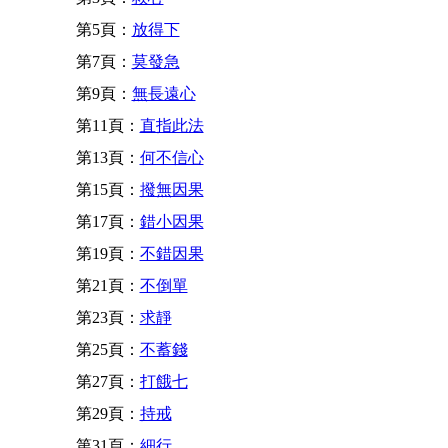
第5頁：
放得下
第7頁：
莫發急
第9頁：
無長遠心
第11頁：
直指此法
第13頁：
何不信心
第15頁：
撥無因果
第17頁：
錯小因果
第19頁：
不錯因果
第21頁：
不倒單
第23頁：
求靜
第25頁：
不蓄錢
第27頁：
打餓七
第29頁：
持戒
第31頁：
細行