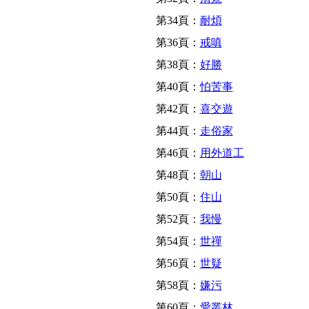
第34頁：
耐煩
第36頁：
戒嗔
第38頁：
好勝
第40頁：
怕苦事
第42頁：
喜交遊
第44頁：
走俗家
第46頁：
用外道工
第48頁：
朝山
第50頁：
住山
第52頁：
我慢
第54頁：
世禪
第56頁：
世疑
第58頁：
嫌污
第60頁：
愛叢林