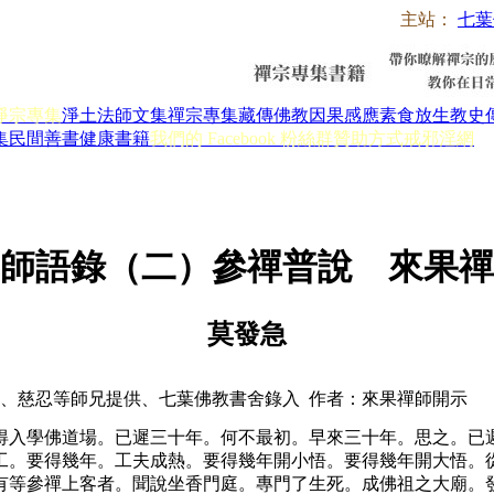
主站：
七葉
淨宗專集
淨土法師文集
禪宗專集
藏傳佛教
因果感應
素食放生
教史
集
民間善書
健康書籍
我們的 Facebook 粉絲群
贊助方式
戒邪淫網
師語錄（二）參禪普說 來果禪
莫發急
、慈忍等師兄提供、七葉佛教書舍錄入 作者：來果禪師開示
得入學佛道場。已遲三十年。何不最初。早來三十年。思之。已
工。要得幾年。工夫成熱。要得幾年開小悟。要得幾年開大悟。
有等參禪上客者。聞說坐香門庭。專門了生死。成佛祖之大廟。