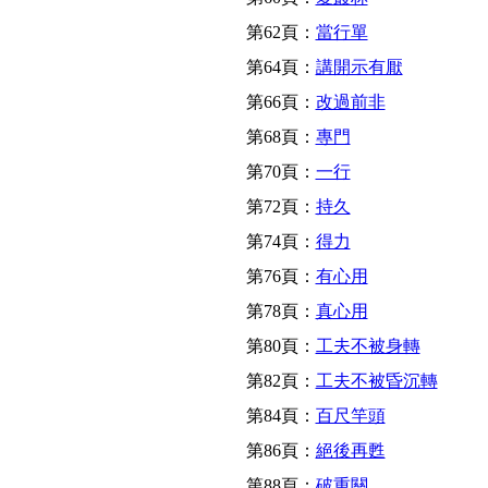
第62頁：
當行單
第64頁：
講開示有厭
第66頁：
改過前非
第68頁：
專門
第70頁：
一行
第72頁：
持久
第74頁：
得力
第76頁：
有心用
第78頁：
真心用
第80頁：
工夫不被身轉
第82頁：
工夫不被昏沉轉
第84頁：
百尺竿頭
第86頁：
絕後再甦
第88頁：
破重關