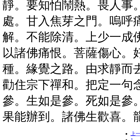
靜。要知怕鬧熱。畏人事
處。甘入焦芽之門。嗚呼
解。不能除清。上少一成
以諸佛痛恨。菩薩傷心。
種。緣覺之路。由求靜而
勸住宗下禪和。把定一句
參。生如是參。死如是參
果能辦到。諸佛生歡喜。
上
1