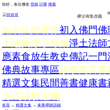
你好，各位佛友
登錄
註冊
搜索
知名法師著作
初入佛門
佛
土經典
淨宗專集
淨土法師
應
素食放生
教史傳記
一門
佛典故事專區
故事寓言書
精選文集
民間善書
健康書
方式
戒邪淫網
首頁
→
精選文集
→
來果禪師語錄