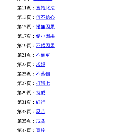
第11頁：
直指此法
第13頁：
何不信心
第15頁：
撥無因果
第17頁：
錯小因果
第19頁：
不錯因果
第21頁：
不倒單
第23頁：
求靜
第25頁：
不蓄錢
第27頁：
打餓七
第29頁：
持戒
第31頁：
細行
第33頁：
忍苦
第35頁：
戒貪
第37頁：
直接