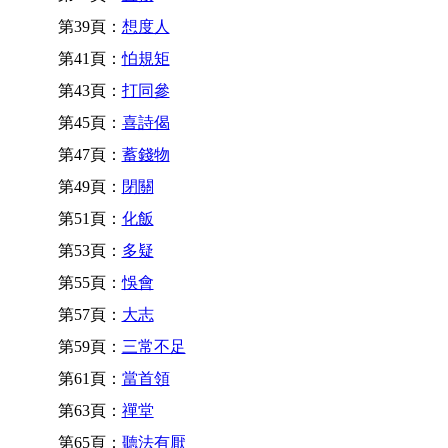
第39頁：
想度人
第41頁：
怕規矩
第43頁：
打同參
第45頁：
喜詩偈
第47頁：
蓄錢物
第49頁：
閉關
第51頁：
化飯
第53頁：
多疑
第55頁：
悞會
第57頁：
大志
第59頁：
三常不足
第61頁：
當首領
第63頁：
禪堂
第65頁：
聽法有厭