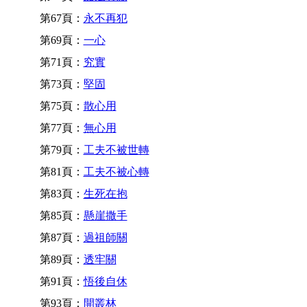
第67頁：
永不再犯
第69頁：
一心
第71頁：
究實
第73頁：
堅固
第75頁：
散心用
第77頁：
無心用
第79頁：
工夫不被世轉
第81頁：
工夫不被心轉
第83頁：
生死在抱
第85頁：
懸崖撒手
第87頁：
過祖師關
第89頁：
透牢關
第91頁：
悟後自休
第93頁：
開叢林