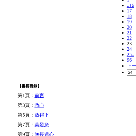
..16
17
18
19
20
21
22
23
24
25..
96
下
【書籍目錄】
第1頁：
前言
第3頁：
救心
第5頁：
放得下
第7頁：
莫發急
第9頁：
無長遠心