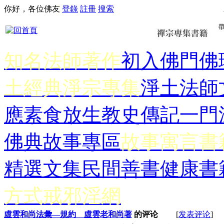
你好，各位佛友
登錄
註冊
搜索
知名法師著作
初入佛門
佛
土經典
淨宗專集
淨土法師
應
素食放生
教史傳記
一門
佛典故事專區
故事寓言書
精選文集
民間善書
健康書
方式
戒邪淫網
虛雲和尚法彙—規約 虛雲老和尚著
的评论
[
发表评论
]