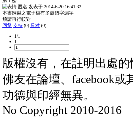
第 1 楼
匿名
发表于
2014-6-20 16:41:32
本書翻製之電子檔有多處錯字漏字
煩請再行較對
回复
支持
(0)
反对
(0)
1/1
1
版權沒有，在註明出處的
佛友在論壇、faceboo
功德與印經無異。
No Copyright 2010-2016
水晶
順正府大王公求道