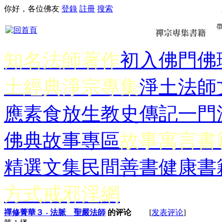
你好，各位佛友
登錄
註冊
搜索
知名法師著作
初入佛門
佛
土經典
淨宗專集
淨土法師
應
素食放生
教史傳記
一門
佛典故事專區
故事寓言書
精選文集
民間善書
健康書
方式
戒邪淫網
禪修菁華３ - 法脈 聖嚴法師
的评论
[
发表评论
]