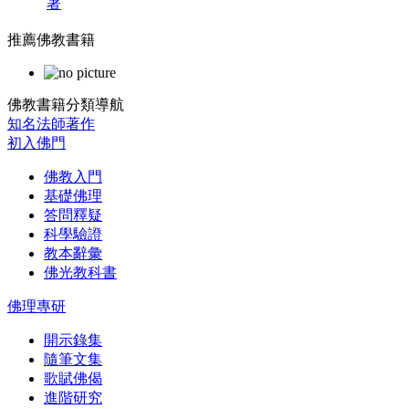
著
推薦佛教書籍
佛教書籍分類導航
知名法師著作
初入佛門
佛教入門
基礎佛理
答問釋疑
科學驗證
教本辭彙
佛光教科書
佛理專研
開示錄集
隨筆文集
歌賦佛偈
進階研究