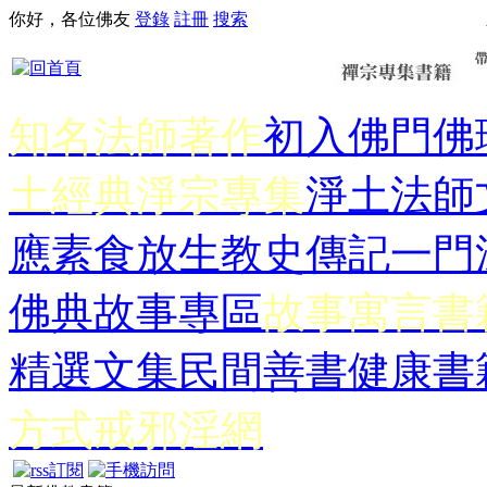
你好，各位佛友
登錄
註冊
搜索
知名法師著作
初入佛門
佛
土經典
淨宗專集
淨土法師
應
素食放生
教史傳記
一門
佛典故事專區
故事寓言書
精選文集
民間善書
健康書
方式
戒邪淫網