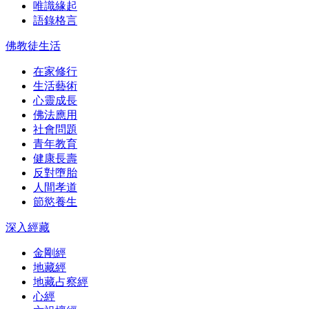
唯識緣起
語錄格言
佛教徒生活
在家修行
生活藝術
心靈成長
佛法應用
社會問題
青年教育
健康長壽
反對墮胎
人間孝道
節慾養生
深入經藏
金剛經
地藏經
地藏占察經
心經