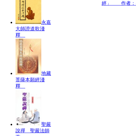
經」 作者：
永嘉
大師證道歌淺
釋
地藏
菩薩本願經淺
釋
聖嚴
說禪 聖嚴法師