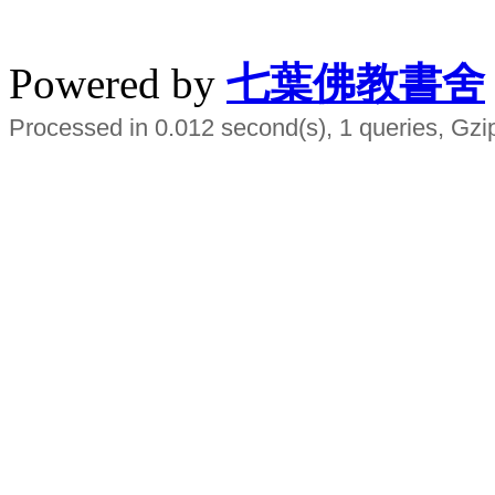
水晶
順正府大王公求道
Powered by
七葉佛教書舍
Processed in 0.012 second(s), 1 queries, Gzi
Smart EMS Slimming Muscle Trainer