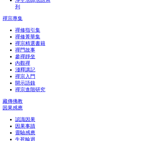
淨空法師法語系
列
禪宗專集
禪修指引集
禪修菁華集
禪宗精選書籍
禪門故事
參禪靜坐
內觀禪
淺釋講記
禪宗入門
開示語錄
禪宗進階研究
藏傳佛教
因果感應
認識因果
因果事蹟
靈驗感應
生死輪迴