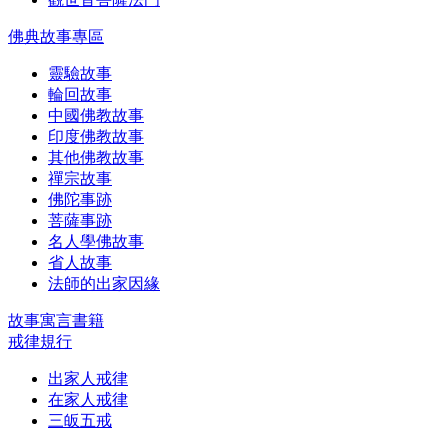
佛典故事專區
靈驗故事
輪回故事
中國佛教故事
印度佛教故事
其他佛教故事
禪宗故事
佛陀事跡
菩薩事跡
名人學佛故事
省人故事
法師的出家因緣
故事寓言書籍
戒律規行
出家人戒律
在家人戒律
三皈五戒