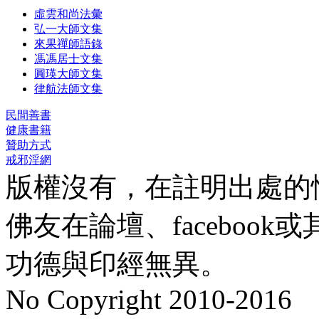
虛雲和尚法彙
弘一大師文集
來果禪師語錄
馮馮居士文集
圓瑛大師文集
律航法師文集
民間善書
健康書籍
贊助方式
戒邪淫網
版權沒有，在註明出處的
佛友在論壇、faceboo
功德與印經無異。
No Copyright 2010-2016