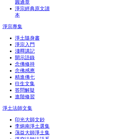
圓通章
淨宗經典原文讀
本
淨宗專集
淨土隨身書
淨宗入門
淺釋講記
開示語錄
念佛修持
念佛感應
精進佛七
往生文集
答問解疑
進階修習
淨土法師文集
印光大師文鈔
李炳南淨土選集
蕅益大師淨土集