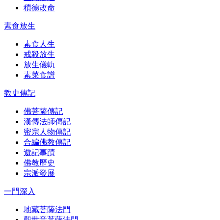
積德改命
素食放生
素食人生
戒殺放生
放生儀軌
素菜食譜
教史傳記
佛菩薩傳記
漢傳法師傳記
密宗人物傳記
合編佛教傳記
遊記事蹟
佛教歷史
宗派發展
一門深入
地藏菩薩法門
觀世音菩薩法門