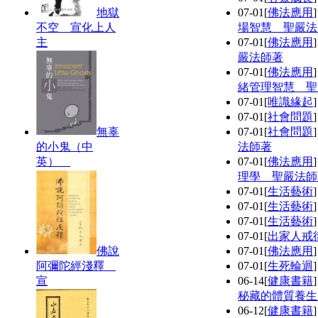
地獄
07-01
[
佛法應用
不空 宣化上人
場智慧 聖嚴法
主
07-01
[
佛法應用
嚴法師著
07-01
[
佛法應用
緒管理智慧 聖
07-01
[
唯識緣起
07-01
[
社會問題
無辜
07-01
[
社會問題
的小鬼（中
法師著
英）
07-01
[
佛法應用
理學 聖嚴法師
07-01
[
生活藝術
07-01
[
生活藝術
07-01
[
生活藝術
07-01
[
出家人戒
佛說
07-01
[
佛法應用
阿彌陀經淺釋
07-01
[
生死輪迴
宣
06-14
[
健康書籍
秘藏的體質養生
06-12
[
健康書籍