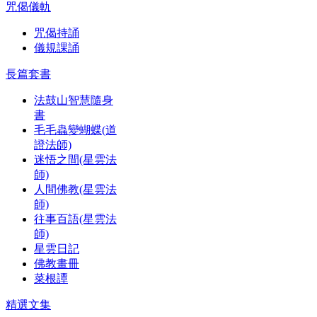
咒偈儀軌
咒偈持誦
儀規課誦
長篇套書
法鼓山智慧隨身
書
毛毛蟲變蝴蝶(道
證法師)
迷悟之間(星雲法
師)
人間佛教(星雲法
師)
往事百語(星雲法
師)
星雲日記
佛教畫冊
菜根譚
精選文集