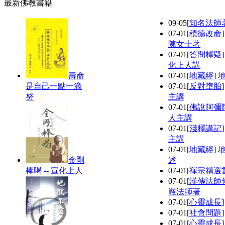
最新佛教書籍
09-05
[
知名法師
07-01
[
積德改命
陳女士著
07-01
[
答問釋疑
化上人講
壽命
07-01
[
地藏經
]
是自己一點一滴
07-01
[
反對墮胎
努
主講
07-01
[
佛說阿彌
人主講
07-01
[
淺釋講記
主講
07-01
[
地藏經
]
金剛
述
棒喝 -- 宣化上人
07-01
[
禪宗精選
07-01
[
漢傳法師
嚴法師著
07-01
[
心靈成長
07-01
[
社會問題
07-01
[
心靈成長