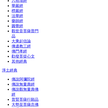
六祖壇經
華嚴經
楞嚴經
法華經
藥師經
圓覺經
觀世音菩薩普門
品
大乘起信論
佛遺教三經
佛門孝經
勸發菩提心文
其他經典
淨土經典
佛說阿彌陀經
佛說無量壽經
佛說觀無量壽佛
經
普賢菩薩行願品
大勢至菩薩念佛