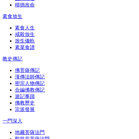
積德改命
素食放生
素食人生
戒殺放生
放生儀軌
素菜食譜
教史傳記
佛菩薩傳記
漢傳法師傳記
密宗人物傳記
合編佛教傳記
遊記事蹟
佛教歷史
宗派發展
一門深入
地藏菩薩法門
觀世音菩薩法門