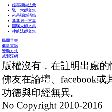
虛雲和尚法彙
弘一大師文集
來果禪師語錄
馮馮居士文集
圓瑛大師文集
律航法師文集
民間善書
健康書籍
贊助方式
戒邪淫網
版權沒有，在註明出處的
佛友在論壇、faceboo
功德與印經無異。
No Copyright 2010-2016