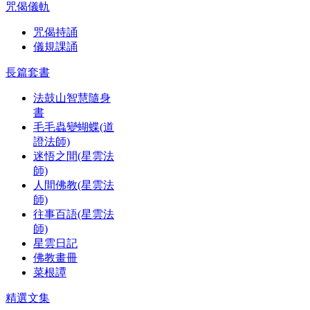
咒偈儀軌
咒偈持誦
儀規課誦
長篇套書
法鼓山智慧隨身
書
毛毛蟲變蝴蝶(道
證法師)
迷悟之間(星雲法
師)
人間佛教(星雲法
師)
往事百語(星雲法
師)
星雲日記
佛教畫冊
菜根譚
精選文集