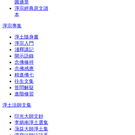
圓通章
淨宗經典原文讀
本
淨宗專集
淨土隨身書
淨宗入門
淺釋講記
開示語錄
念佛修持
念佛感應
精進佛七
往生文集
答問解疑
進階修習
淨土法師文集
印光大師文鈔
李炳南淨土選集
蕅益大師淨土集