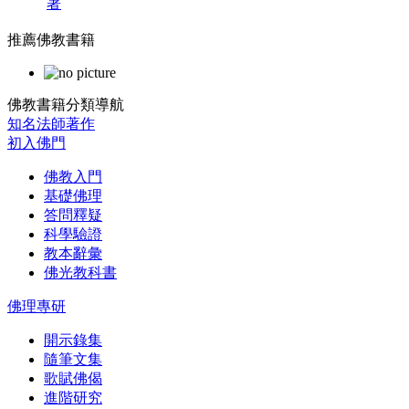
著
推薦佛教書籍
佛教書籍分類導航
知名法師著作
初入佛門
佛教入門
基礎佛理
答問釋疑
科學驗證
教本辭彙
佛光教科書
佛理專研
開示錄集
隨筆文集
歌賦佛偈
進階研究