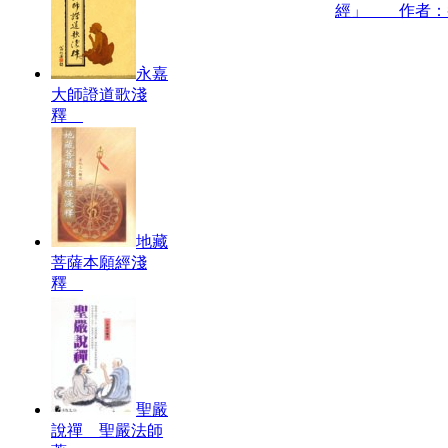
經」 作者：
永嘉
大師證道歌淺
釋
地藏
菩薩本願經淺
釋
聖嚴
說禪 聖嚴法師