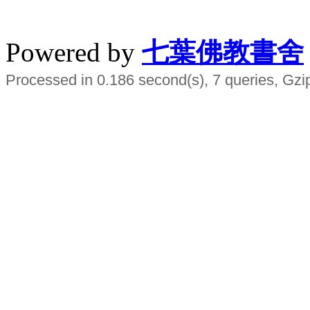
水晶
順正府大王公求道
Powered by
七葉佛教書舍
Processed in 0.186 second(s), 7 queries, Gzi
Smart EMS Slimming Muscle Trainer