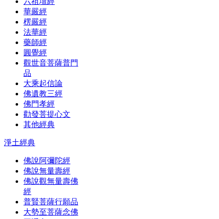
六祖壇經
華嚴經
楞嚴經
法華經
藥師經
圓覺經
觀世音菩薩普門
品
大乘起信論
佛遺教三經
佛門孝經
勸發菩提心文
其他經典
淨土經典
佛說阿彌陀經
佛說無量壽經
佛說觀無量壽佛
經
普賢菩薩行願品
大勢至菩薩念佛