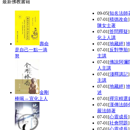
最新佛教書籍
09-05
[
知名法師
07-01
[
積德改命
陳女士著
07-01
[
答問釋疑
化上人講
壽命
07-01
[
地藏經
]
是自己一點一滴
07-01
[
反對墮胎
努
主講
07-01
[
佛說阿彌
人主講
07-01
[
淺釋講記
主講
07-01
[
地藏經
]
金剛
述
棒喝 -- 宣化上人
07-01
[
禪宗精選
07-01
[
漢傳法師
嚴法師著
07-01
[
心靈成長
07-01
[
社會問題
07-01
[
心靈成長