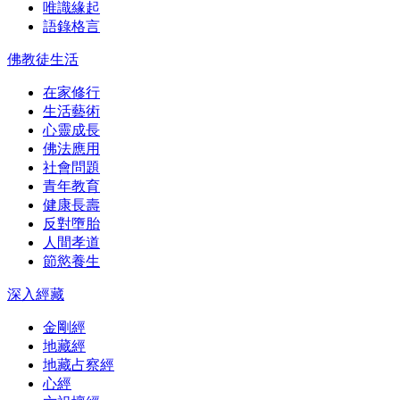
唯識緣起
語錄格言
佛教徒生活
在家修行
生活藝術
心靈成長
佛法應用
社會問題
青年教育
健康長壽
反對墮胎
人間孝道
節慾養生
深入經藏
金剛經
地藏經
地藏占察經
心經