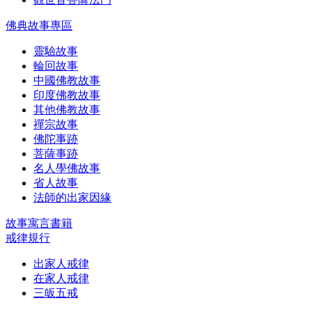
佛典故事專區
靈驗故事
輪回故事
中國佛教故事
印度佛教故事
其他佛教故事
禪宗故事
佛陀事跡
菩薩事跡
名人學佛故事
省人故事
法師的出家因緣
故事寓言書籍
戒律規行
出家人戒律
在家人戒律
三皈五戒