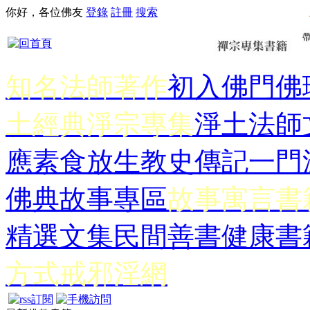
你好，各位佛友
登錄
註冊
搜索
知名法師著作
初入佛門
佛
土經典
淨宗專集
淨土法師
應
素食放生
教史傳記
一門
佛典故事專區
故事寓言書
精選文集
民間善書
健康書
方式
戒邪淫網