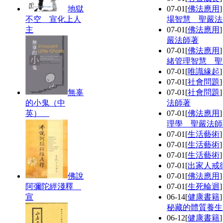
地獄
07-01
[
佛法應用
不空 宣化上人
場智慧 聖嚴法
主
07-01
[
佛法應用
嚴法師著
07-01
[
佛法應用
緒管理智慧 聖
07-01
[
唯識緣起
07-01
[
社會問題
無辜
07-01
[
社會問題
的小鬼（中
法師著
英）
07-01
[
佛法應用
理學 聖嚴法師
07-01
[
生活藝術
07-01
[
生活藝術
07-01
[
生活藝術
07-01
[
出家人戒
佛說
07-01
[
佛法應用
阿彌陀經淺釋
07-01
[
生死輪迴
宣
06-14
[
健康書籍
秘藏的體質養生
06-12
[
健康書籍