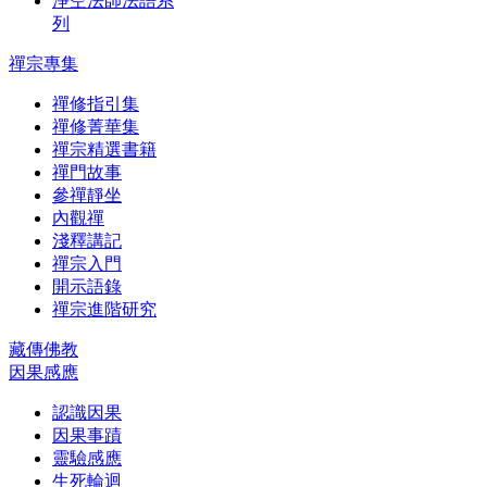
淨空法師法語系
列
禪宗專集
禪修指引集
禪修菁華集
禪宗精選書籍
禪門故事
參禪靜坐
內觀禪
淺釋講記
禪宗入門
開示語錄
禪宗進階研究
藏傳佛教
因果感應
認識因果
因果事蹟
靈驗感應
生死輪迴