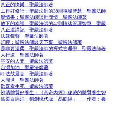
]
真正的快樂 聖嚴法師著
]
工作好修行：聖嚴法師的38則職場智慧 聖嚴法師
]
覺情書：聖嚴法師談世間情 聖嚴法師著
]
放下的幸福：聖嚴法師的47則情緒管理智慧 聖嚴
]
八正道講記 聖嚴法師著
]
法鼓鐘聲 聖嚴法師著
]
叮嚀：聖嚴法師談天下事 聖嚴法師著
]
是非要溫柔：聖嚴法師的禪式管理學 聖嚴法師著
]
人行道 聖嚴法師著
]
平安的人間 聖嚴法師著
]
台灣加油 聖嚴法師著
律
]
法鼓晨音 聖嚴法師著
]
人間世 聖嚴法師著
]
歡喜看生死 聖嚴法師著
]
辨清體質好養生：《黃帝內經》秘藏的體質養生智
]
筋柔百病消：獨創現代版「易筋經」 作者：養