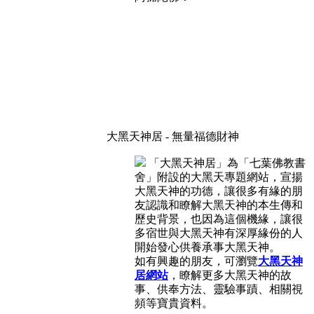
大黑天神居 - 無量福德財神
「大黑天神居」為「七葉佛教書
舍」附設的大黑天專題網站，宣揚
大黑天神的功德，讓很多有緣的朋
友認識和瞭解大黑天神的本生傳和
歷史背景，也因為這個機緣，讓很
多宿世與大黑天神有深厚緣份的人
開始發心供養承事大黑天神。
如有興趣的朋友，可瀏覽
大黑天神
居網站
，瞭解更多大黑天神的故
事、供奉方法、靈驗事蹟、相關視
頻等寶貴資料。