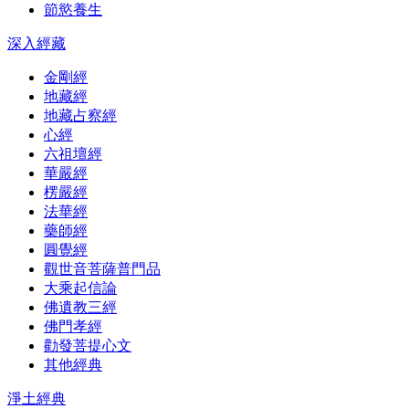
節慾養生
深入經藏
金剛經
地藏經
地藏占察經
心經
六祖壇經
華嚴經
楞嚴經
法華經
藥師經
圓覺經
觀世音菩薩普門品
大乘起信論
佛遺教三經
佛門孝經
勸發菩提心文
其他經典
淨土經典