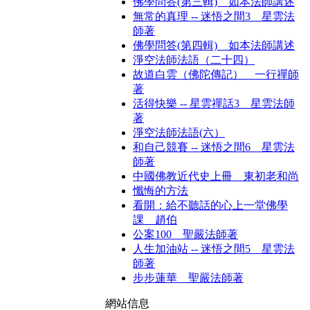
佛學問答(第三輯) 如本法師講述
無常的真理 -- 迷悟之間3 星雲法
師著
佛學問答(第四輯) 如本法師講述
淨空法師法語（二十四）
故道白雲（佛陀傳記） 一行禪師
著
活得快樂 -- 星雲禪話3 星雲法師
著
淨空法師法語(六）
和自己競賽 -- 迷悟之間6 星雲法
師著
中國佛教近代史上冊 東初老和尚
懺悔的方法
看開：給不聽話的心上一堂佛學
課 趙伯
公案100 聖嚴法師著
人生加油站 -- 迷悟之間5 星雲法
師著
步步蓮華 聖嚴法師著
網站信息