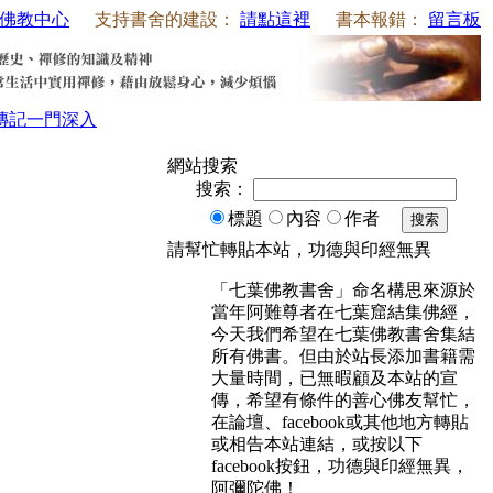
佛教中心
支持書舍的建設：
請點這裡
書本報錯：
留言板
傳記
一門深入
網站搜索
搜索：
標題
內容
作者
搜索
請幫忙轉貼本站，功德與印經無異
「七葉佛教書舍」命名構思來源於
當年阿難尊者在七葉窟結集佛經，
今天我們希望在七葉佛教書舍集結
所有佛書。但由於站長添加書籍需
大量時間，已無暇顧及本站的宣
傳，希望有條件的善心佛友幫忙，
在論壇、facebook或其他地方轉貼
或相告本站連結，或按以下
facebook按鈕，功德與印經無異，
阿彌陀佛！