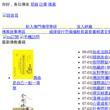
你好，各位佛友
登錄
註冊
搜索
知名法師著作
初入佛門
佛理專研
佛教徒生活
深入經藏
淨土經典
佛典故事專區
故事寓言書籍
戒律規行
咒偈儀軌
長篇套書
精選文
最新佛教書籍
09-05
[
知名法師
07-01
[
積德改命
07-01
[
答問釋疑
07-01
[
地藏經
]
07-01
[
反對墮胎
壽命
07-01
[
佛說阿彌
是自己一點一滴
07-01
[
淺釋講記
努
07-01
[
地藏經
]
07-01
[
禪宗精選
07-01
[
漢傳法師
07-01
[
心靈成長
07-01
[
社會問題