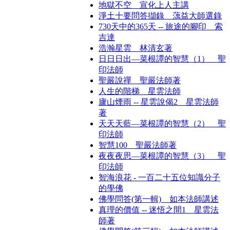
地獄不空 宣化上人主講
淨土十要問答擷錄 蕅益大師選錄
730天中的365天 -- 旅途的腳印 索
吉達
浩瀚星雲 林清玄著
日日日出—菜根譚的智慧（1） 聖
印法師
聖嚴說禪 聖嚴法師著
人生的階梯 星雲法師
廬山煙雨 -- 星雲說偈2 星雲法師
著
天天天藍—菜根譚的智慧（2） 聖
印法師
智慧100 聖嚴法師著
夜夜夜思—菜根譚的智慧（3） 聖
印法師
智海浪花 - 一百二十五位知識分子
的學佛
佛學問答(第一輯) 如本法師講述
真理的價值 -- 迷悟之間1 星雲法
師著