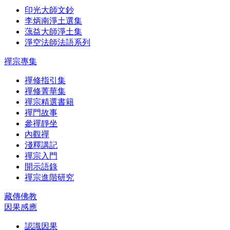
印光大師文鈔
李炳南淨土選集
蕅益大師淨土集
淨空法師法語系列
禪宗專集
禪修指引集
禪修菁華集
禪宗精選書籍
禪門故事
參禪靜坐
內觀禪
淺釋講記
禪宗入門
開示語錄
禪宗進階研究
藏傳佛教
因果感應
認識因果