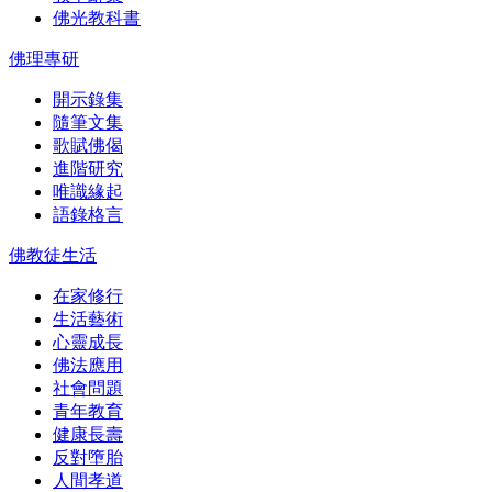
佛光教科書
佛理專研
開示錄集
隨筆文集
歌賦佛偈
進階研究
唯識緣起
語錄格言
佛教徒生活
在家修行
生活藝術
心靈成長
佛法應用
社會問題
青年教育
健康長壽
反對墮胎
人間孝道