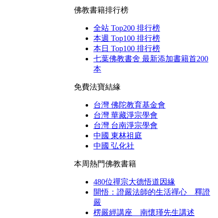
佛教書籍排行榜
全站 Top200 排行榜
本週 Top100 排行榜
本日 Top100 排行榜
七葉佛教書舍 最新添加書籍首200
本
免費法寶結緣
台灣 佛陀教育基金會
台灣 華藏淨宗學會
台灣 台南淨宗學會
中國 東林祖庭
中國 弘化社
本周熱門佛教書籍
480位禪宗大德悟道因緣
開悟：證嚴法師的生活禪心 釋證
嚴
楞嚴經講座 南懷瑾先生講述