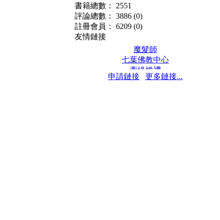
書籍總數： 2551
評論總數： 3886
(0)
註冊會員： 6209
(0)
友情鏈接
魔髮師
七葉佛教中心
牽緣婚禮
申請鏈接
更多鏈接...
保髮堂