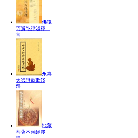
佛說
阿彌陀經淺釋
宣
永嘉
大師證道歌淺
釋
地藏
菩薩本願經淺