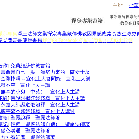
主站：
七葉
淨宗專集
淨土法師文集
禪宗專集
藏傳佛教
因果感應
素食放生
教史
集
民間善書
健康書籍
我們的 Facebook 粉絲群
贊助方式
戒邪淫網
著作
]
免費結緣佛教書籍
]
壽命是自己一點一滴努力來的 陳女士著
]
金剛棒喝 -- 宣化上人答問錄 宣化上人講
地獄不空 宣化上人主講
]
無辜的小鬼（中英） 宣化上人主講
陀經
]
佛說阿彌陀經淺釋 宣化上人主講
]
永嘉大師證道歌淺釋 宣化上人主講
地藏菩薩本願經淺釋 宣化上人講述
書籍
]
聖嚴說禪 聖嚴法師著
傳記
]
歸程（聖嚴法師自傳） 聖嚴法師著
]
從心溝通 聖嚴法師著
]
方外看紅塵 聖嚴法師著