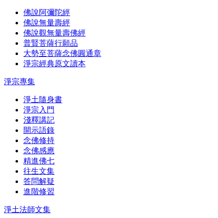
佛說阿彌陀經
佛說無量壽經
佛說觀無量壽佛經
普賢菩薩行願品
大勢至菩薩念佛圓通章
淨宗經典原文讀本
淨宗專集
淨土隨身書
淨宗入門
淺釋講記
開示語錄
念佛修持
念佛感應
精進佛七
往生文集
答問解疑
進階修習
淨土法師文集