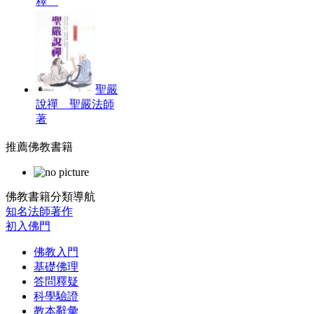
釋
聖嚴
說禪 聖嚴法師
著
推薦佛教書籍
佛教書籍分類導航
知名法師著作
初入佛門
佛教入門
基礎佛理
答問釋疑
科學驗證
教本辭彙