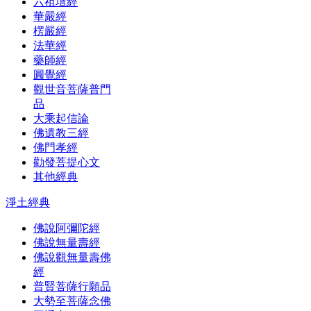
六祖壇經
華嚴經
楞嚴經
法華經
藥師經
圓覺經
觀世音菩薩普門
品
大乘起信論
佛遺教三經
佛門孝經
勸發菩提心文
其他經典
淨土經典
佛說阿彌陀經
佛說無量壽經
佛說觀無量壽佛
經
普賢菩薩行願品
大勢至菩薩念佛