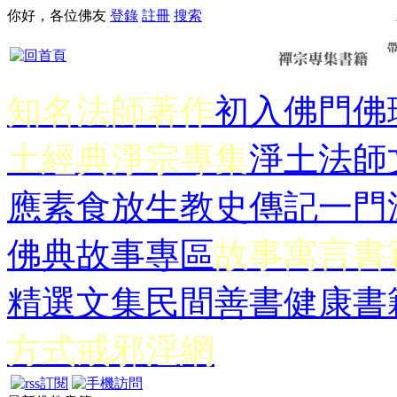
你好，各位佛友
登錄
註冊
搜索
知名法師著作
初入佛門
佛
土經典
淨宗專集
淨土法師
應
素食放生
教史傳記
一門
佛典故事專區
故事寓言書
精選文集
民間善書
健康書
方式
戒邪淫網