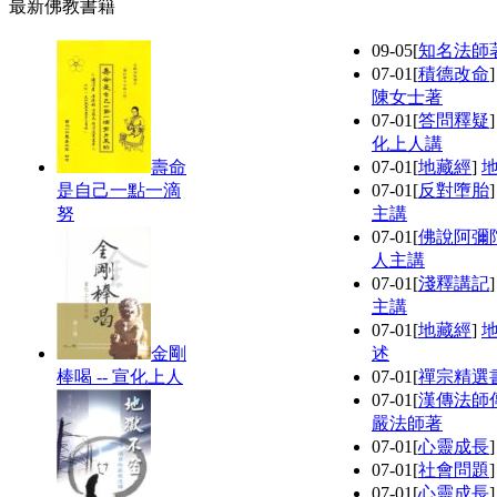
最新佛教書籍
09-05
[
知名法師
07-01
[
積德改命
陳女士著
07-01
[
答問釋疑
化上人講
壽命
07-01
[
地藏經
]
是自己一點一滴
07-01
[
反對墮胎
努
主講
07-01
[
佛說阿彌
人主講
07-01
[
淺釋講記
主講
07-01
[
地藏經
]
金剛
述
棒喝 -- 宣化上人
07-01
[
禪宗精選
07-01
[
漢傳法師
嚴法師著
07-01
[
心靈成長
07-01
[
社會問題
07-01
[
心靈成長