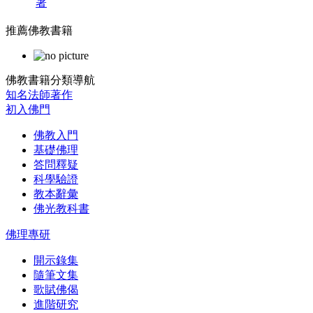
著
推薦佛教書籍
佛教書籍分類導航
知名法師著作
初入佛門
佛教入門
基礎佛理
答問釋疑
科學驗證
教本辭彙
佛光教科書
佛理專研
開示錄集
隨筆文集
歌賦佛偈
進階研究