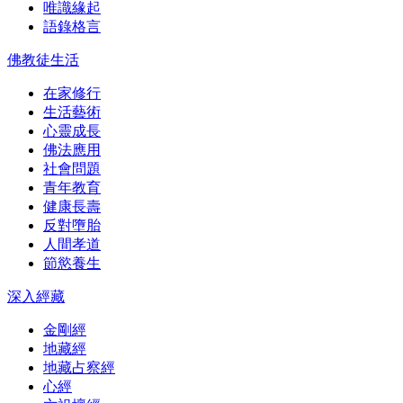
唯識緣起
語錄格言
佛教徒生活
在家修行
生活藝術
心靈成長
佛法應用
社會問題
青年教育
健康長壽
反對墮胎
人間孝道
節慾養生
深入經藏
金剛經
地藏經
地藏占察經
心經