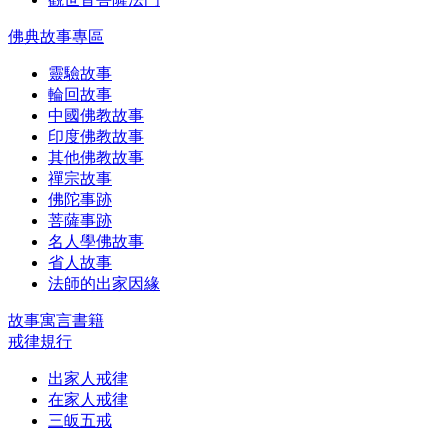
佛典故事專區
靈驗故事
輪回故事
中國佛教故事
印度佛教故事
其他佛教故事
禪宗故事
佛陀事跡
菩薩事跡
名人學佛故事
省人故事
法師的出家因緣
故事寓言書籍
戒律規行
出家人戒律
在家人戒律
三皈五戒