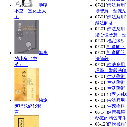
地獄
07-01
[
佛法應用
不空 宣化上人
場智慧 聖嚴法
主
07-01
[
佛法應用
嚴法師著
07-01
[
佛法應用
緒管理智慧 聖
07-01
[
唯識緣起
07-01
[
社會問題
無辜
07-01
[
社會問題
的小鬼（中
法師著
英）
07-01
[
佛法應用
理學 聖嚴法師
07-01
[
生活藝術
07-01
[
生活藝術
07-01
[
生活藝術
07-01
[
出家人戒
佛說
07-01
[
佛法應用
阿彌陀經淺釋
07-01
[
生死輪迴
宣
06-14
[
健康書籍
秘藏的體質養生
06-12
[
健康書籍