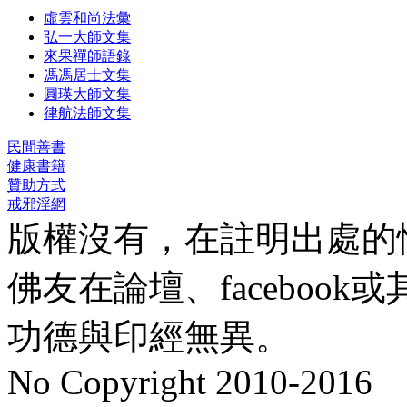
虛雲和尚法彙
弘一大師文集
來果禪師語錄
馮馮居士文集
圓瑛大師文集
律航法師文集
民間善書
健康書籍
贊助方式
戒邪淫網
版權沒有，在註明出處的
佛友在論壇、faceboo
功德與印經無異。
No Copyright 2010-2016