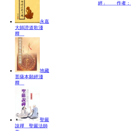
經」 作者：
永嘉
大師證道歌淺
釋
地藏
菩薩本願經淺
釋
聖嚴
說禪 聖嚴法師