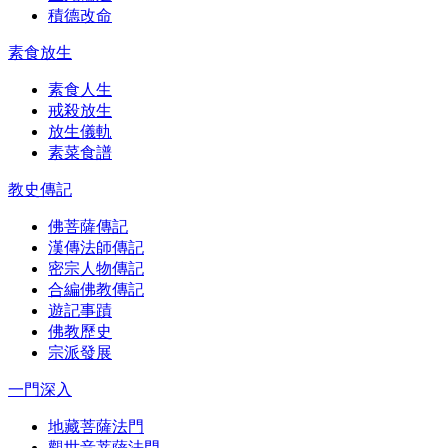
積德改命
素食放生
素食人生
戒殺放生
放生儀軌
素菜食譜
教史傳記
佛菩薩傳記
漢傳法師傳記
密宗人物傳記
合編佛教傳記
遊記事蹟
佛教歷史
宗派發展
一門深入
地藏菩薩法門
觀世音菩薩法門