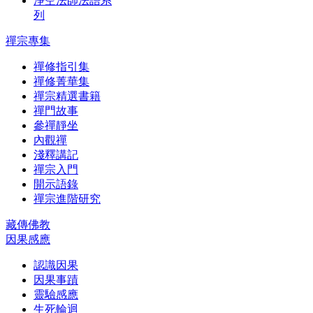
淨空法師法語系
列
禪宗專集
禪修指引集
禪修菁華集
禪宗精選書籍
禪門故事
參禪靜坐
內觀禪
淺釋講記
禪宗入門
開示語錄
禪宗進階研究
藏傳佛教
因果感應
認識因果
因果事蹟
靈驗感應
生死輪迴