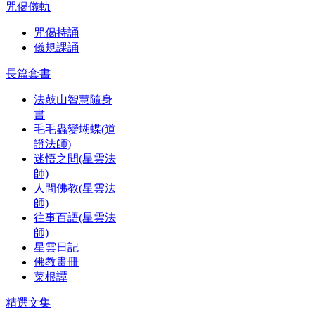
咒偈儀軌
咒偈持誦
儀規課誦
長篇套書
法鼓山智慧隨身
書
毛毛蟲變蝴蝶(道
證法師)
迷悟之間(星雲法
師)
人間佛教(星雲法
師)
往事百語(星雲法
師)
星雲日記
佛教畫冊
菜根譚
精選文集