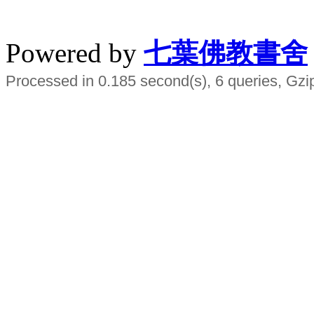
水晶
順正府大王公求道
Powered by
七葉佛教書舍
Processed in 0.185 second(s), 6 queries, Gzi
Smart EMS Slimming Muscle Trainer