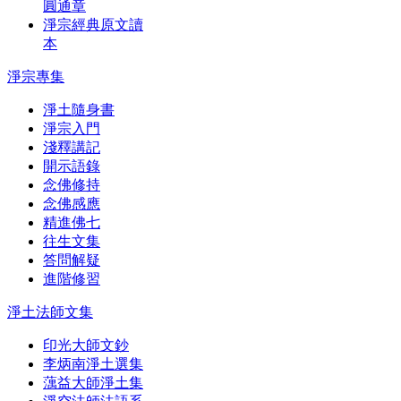
圓通章
淨宗經典原文讀
本
淨宗專集
淨土隨身書
淨宗入門
淺釋講記
開示語錄
念佛修持
念佛感應
精進佛七
往生文集
答問解疑
進階修習
淨土法師文集
印光大師文鈔
李炳南淨土選集
蕅益大師淨土集