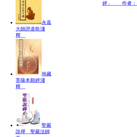
經」 作者：
永嘉
大師證道歌淺
釋
地藏
菩薩本願經淺
釋
聖嚴
說禪 聖嚴法師