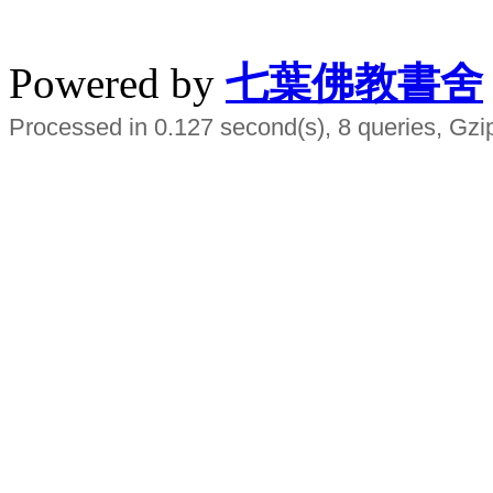
水晶
順正府大王公求道
Powered by
七葉佛教書舍
Processed in 0.127 second(s), 8 queries, Gzi
Smart EMS Slimming Muscle Trainer