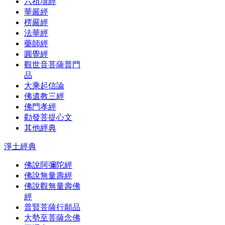
六祖壇經
華嚴經
楞嚴經
法華經
藥師經
圓覺經
觀世音菩薩普門
品
大乘起信論
佛遺教三經
佛門孝經
勸發菩提心文
其他經典
淨土經典
佛說阿彌陀經
佛說無量壽經
佛說觀無量壽佛
經
普賢菩薩行願品
大勢至菩薩念佛