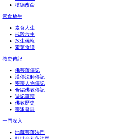
積德改命
素食放生
素食人生
戒殺放生
放生儀軌
素菜食譜
教史傳記
佛菩薩傳記
漢傳法師傳記
密宗人物傳記
合編佛教傳記
遊記事蹟
佛教歷史
宗派發展
一門深入
地藏菩薩法門
觀世音菩薩法門