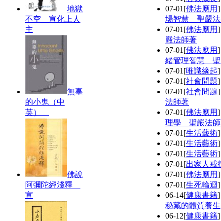
地獄
07-01
[
佛法應用
不空 宣化上人
場智慧 聖嚴法
主
07-01
[
佛法應用
嚴法師著
07-01
[
佛法應用
緒管理智慧 聖
07-01
[
唯識緣起
07-01
[
社會問題
無辜
07-01
[
社會問題
的小鬼（中
法師著
英）
07-01
[
佛法應用
理學 聖嚴法師
07-01
[
生活藝術
07-01
[
生活藝術
07-01
[
生活藝術
07-01
[
出家人戒
佛說
07-01
[
佛法應用
阿彌陀經淺釋
07-01
[
生死輪迴
宣
06-14
[
健康書籍
秘藏的體質養生
06-12
[
健康書籍