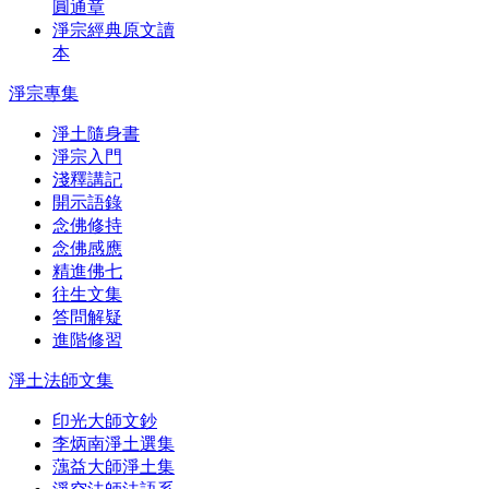
圓通章
淨宗經典原文讀
本
淨宗專集
淨土隨身書
淨宗入門
淺釋講記
開示語錄
念佛修持
念佛感應
精進佛七
往生文集
答問解疑
進階修習
淨土法師文集
印光大師文鈔
李炳南淨土選集
蕅益大師淨土集