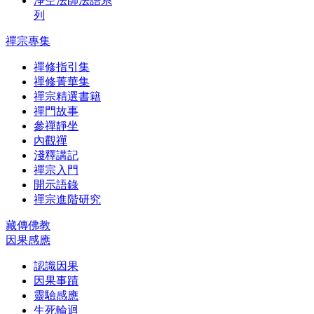
淨空法師法語系
列
禪宗專集
禪修指引集
禪修菁華集
禪宗精選書籍
禪門故事
參禪靜坐
內觀禪
淺釋講記
禪宗入門
開示語錄
禪宗進階研究
藏傳佛教
因果感應
認識因果
因果事蹟
靈驗感應
生死輪迴