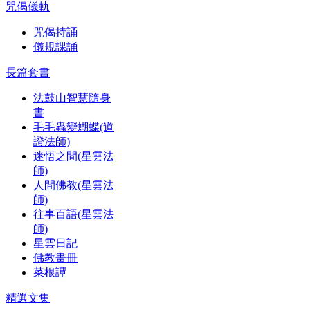
咒偈儀軌
咒偈持誦
儀規課誦
長篇套書
法鼓山智慧隨身
書
毛毛蟲變蝴蝶(道
證法師)
迷悟之間(星雲法
師)
人間佛教(星雲法
師)
往事百語(星雲法
師)
星雲日記
佛教畫冊
菜根譚
精選文集