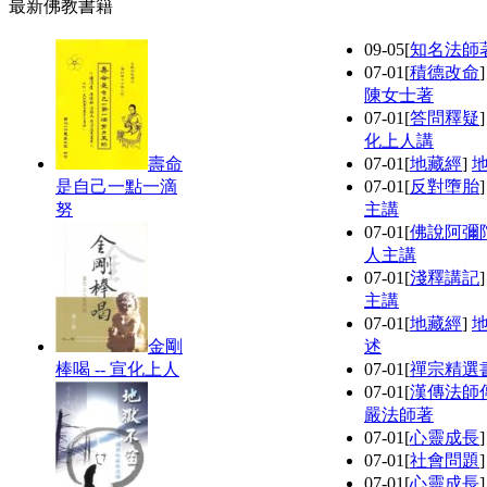
最新佛教書籍
09-05
[
知名法師
07-01
[
積德改命
陳女士著
07-01
[
答問釋疑
化上人講
壽命
07-01
[
地藏經
]
是自己一點一滴
07-01
[
反對墮胎
努
主講
07-01
[
佛說阿彌
人主講
07-01
[
淺釋講記
主講
07-01
[
地藏經
]
金剛
述
棒喝 -- 宣化上人
07-01
[
禪宗精選
07-01
[
漢傳法師
嚴法師著
07-01
[
心靈成長
07-01
[
社會問題
07-01
[
心靈成長