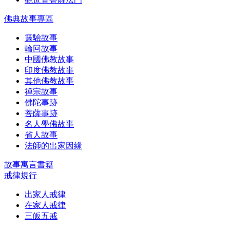
佛典故事專區
靈驗故事
輪回故事
中國佛教故事
印度佛教故事
其他佛教故事
禪宗故事
佛陀事跡
菩薩事跡
名人學佛故事
省人故事
法師的出家因緣
故事寓言書籍
戒律規行
出家人戒律
在家人戒律
三皈五戒