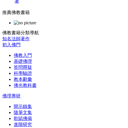
著
推薦佛教書籍
佛教書籍分類導航
知名法師著作
初入佛門
佛教入門
基礎佛理
答問釋疑
科學驗證
教本辭彙
佛光教科書
佛理專研
開示錄集
隨筆文集
歌賦佛偈
進階研究