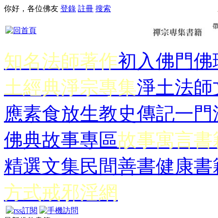
你好，各位佛友
登錄
註冊
搜索
知名法師著作
初入佛門
佛
土經典
淨宗專集
淨土法師
應
素食放生
教史傳記
一門
佛典故事專區
故事寓言書
精選文集
民間善書
健康書
方式
戒邪淫網