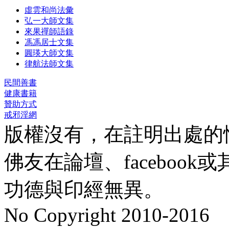
虛雲和尚法彙
弘一大師文集
來果禪師語錄
馮馮居士文集
圓瑛大師文集
律航法師文集
民間善書
健康書籍
贊助方式
戒邪淫網
版權沒有，在註明出處的
佛友在論壇、faceboo
功德與印經無異。
No Copyright 2010-2016