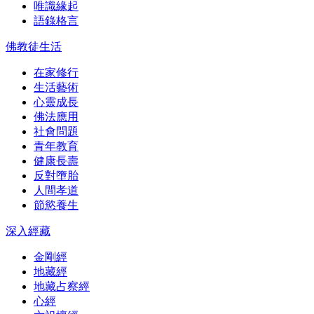
唯識緣起
語錄格言
佛教徒生活
在家修行
生活藝術
心靈成長
佛法應用
社會問題
青年教育
健康長壽
反對墮胎
人間孝道
節慾養生
深入經藏
金剛經
地藏經
地藏占察經
心經