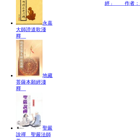
經」 作者：
永嘉
大師證道歌淺
釋
地藏
菩薩本願經淺
釋
聖嚴
說禪 聖嚴法師