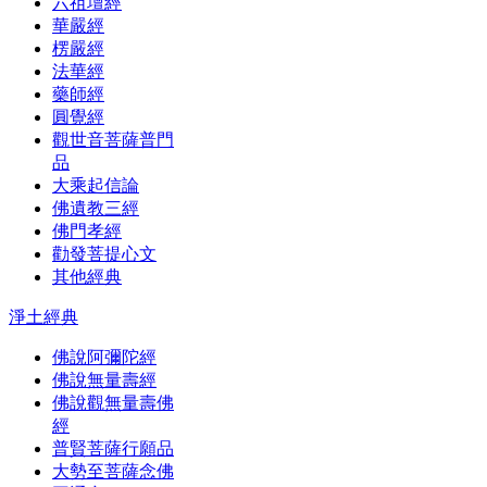
六祖壇經
華嚴經
楞嚴經
法華經
藥師經
圓覺經
觀世音菩薩普門
品
大乘起信論
佛遺教三經
佛門孝經
勸發菩提心文
其他經典
淨土經典
佛說阿彌陀經
佛說無量壽經
佛說觀無量壽佛
經
普賢菩薩行願品
大勢至菩薩念佛