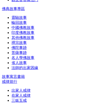
佛典故事專區
靈驗故事
輪回故事
中國佛教故事
印度佛教故事
其他佛教故事
禪宗故事
佛陀事跡
菩薩事跡
名人學佛故事
省人故事
法師的出家因緣
故事寓言書籍
戒律規行
出家人戒律
在家人戒律
三皈五戒