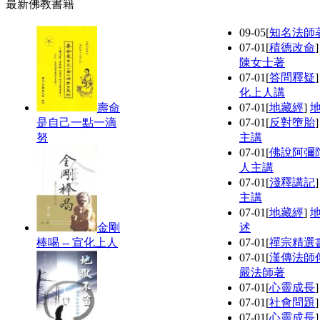
最新佛教書籍
09-05
[
知名法師
07-01
[
積德改命
陳女士著
07-01
[
答問釋疑
化上人講
壽命
07-01
[
地藏經
]
是自己一點一滴
07-01
[
反對墮胎
努
主講
07-01
[
佛說阿彌
人主講
07-01
[
淺釋講記
主講
07-01
[
地藏經
]
金剛
述
棒喝 -- 宣化上人
07-01
[
禪宗精選
07-01
[
漢傳法師
嚴法師著
07-01
[
心靈成長
07-01
[
社會問題
07-01
[
心靈成長