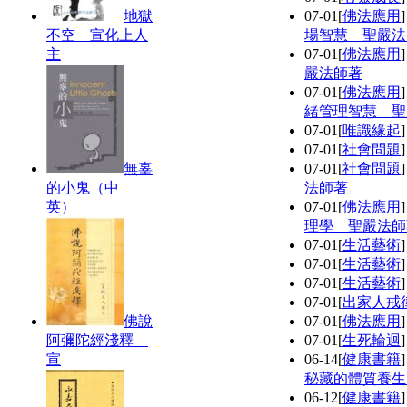
地獄
07-01
[
佛法應用
不空 宣化上人
場智慧 聖嚴法
主
07-01
[
佛法應用
嚴法師著
07-01
[
佛法應用
緒管理智慧 聖
07-01
[
唯識緣起
07-01
[
社會問題
無辜
07-01
[
社會問題
的小鬼（中
法師著
英）
07-01
[
佛法應用
理學 聖嚴法師
07-01
[
生活藝術
07-01
[
生活藝術
07-01
[
生活藝術
07-01
[
出家人戒
佛說
07-01
[
佛法應用
阿彌陀經淺釋
07-01
[
生死輪迴
宣
06-14
[
健康書籍
秘藏的體質養生
06-12
[
健康書籍