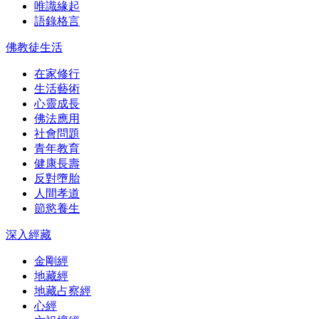
唯識緣起
語錄格言
佛教徒生活
在家修行
生活藝術
心靈成長
佛法應用
社會問題
青年教育
健康長壽
反對墮胎
人間孝道
節慾養生
深入經藏
金剛經
地藏經
地藏占察經
心經