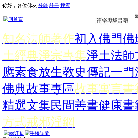
你好，各位佛友
登錄
註冊
搜索
知名法師著作
初入佛門
佛
土經典
淨宗專集
淨土法師
應
素食放生
教史傳記
一門
佛典故事專區
故事寓言書
精選文集
民間善書
健康書
方式
戒邪淫網