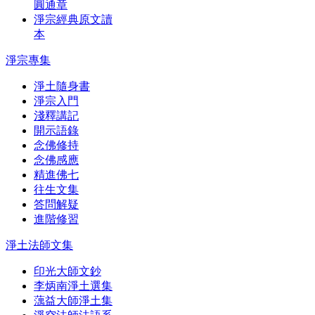
圓通章
淨宗經典原文讀
本
淨宗專集
淨土隨身書
淨宗入門
淺釋講記
開示語錄
念佛修持
念佛感應
精進佛七
往生文集
答問解疑
進階修習
淨土法師文集
印光大師文鈔
李炳南淨土選集
蕅益大師淨土集