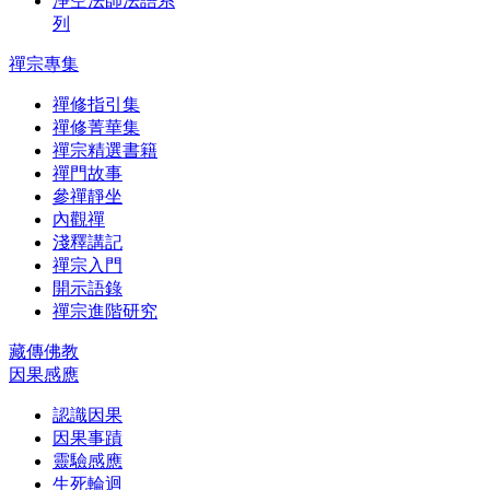
淨空法師法語系
列
禪宗專集
禪修指引集
禪修菁華集
禪宗精選書籍
禪門故事
參禪靜坐
內觀禪
淺釋講記
禪宗入門
開示語錄
禪宗進階研究
藏傳佛教
因果感應
認識因果
因果事蹟
靈驗感應
生死輪迴