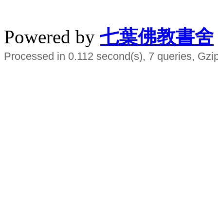
水晶
順正府大王公求道
Powered by
七葉佛教書舍
Processed in 0.112 second(s), 7 queries, Gzi
Smart EMS Slimming Muscle Trainer