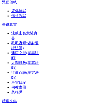
咒偈儀軌
咒偈持誦
儀規課誦
長篇套書
法鼓山智慧隨身
書
毛毛蟲變蝴蝶(道
證法師)
迷悟之間(星雲法
師)
人間佛教(星雲法
師)
往事百語(星雲法
師)
星雲日記
佛教畫冊
菜根譚
精選文集