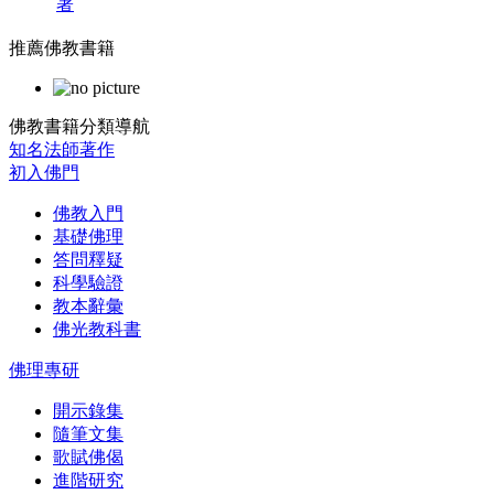
著
推薦佛教書籍
佛教書籍分類導航
知名法師著作
初入佛門
佛教入門
基礎佛理
答問釋疑
科學驗證
教本辭彙
佛光教科書
佛理專研
開示錄集
隨筆文集
歌賦佛偈
進階研究