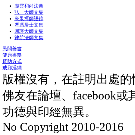
虛雲和尚法彙
弘一大師文集
來果禪師語錄
馮馮居士文集
圓瑛大師文集
律航法師文集
民間善書
健康書籍
贊助方式
戒邪淫網
版權沒有，在註明出處的
佛友在論壇、faceboo
功德與印經無異。
No Copyright 2010-2016