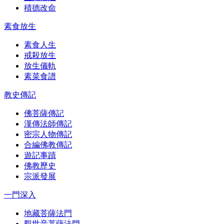
積德改命
素食放生
素食人生
戒殺放生
放生儀軌
素菜食譜
教史傳記
佛菩薩傳記
漢傳法師傳記
密宗人物傳記
合編佛教傳記
遊記事蹟
佛教歷史
宗派發展
一門深入
地藏菩薩法門
觀世音菩薩法門