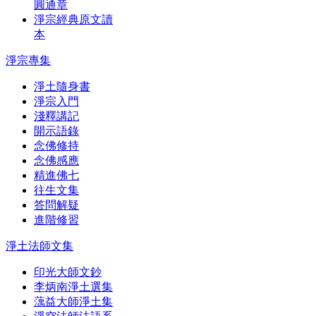
圓通章
淨宗經典原文讀
本
淨宗專集
淨土隨身書
淨宗入門
淺釋講記
開示語錄
念佛修持
念佛感應
精進佛七
往生文集
答問解疑
進階修習
淨土法師文集
印光大師文鈔
李炳南淨土選集
蕅益大師淨土集