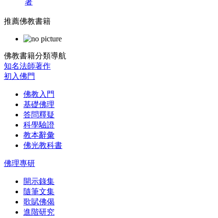
著
推薦佛教書籍
佛教書籍分類導航
知名法師著作
初入佛門
佛教入門
基礎佛理
答問釋疑
科學驗證
教本辭彙
佛光教科書
佛理專研
開示錄集
隨筆文集
歌賦佛偈
進階研究