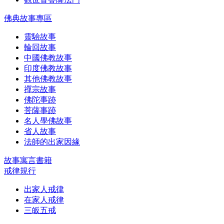
佛典故事專區
靈驗故事
輪回故事
中國佛教故事
印度佛教故事
其他佛教故事
禪宗故事
佛陀事跡
菩薩事跡
名人學佛故事
省人故事
法師的出家因緣
故事寓言書籍
戒律規行
出家人戒律
在家人戒律
三皈五戒