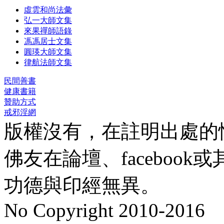
虛雲和尚法彙
弘一大師文集
來果禪師語錄
馮馮居士文集
圓瑛大師文集
律航法師文集
民間善書
健康書籍
贊助方式
戒邪淫網
版權沒有，在註明出處的
佛友在論壇、faceboo
功德與印經無異。
No Copyright 2010-2016