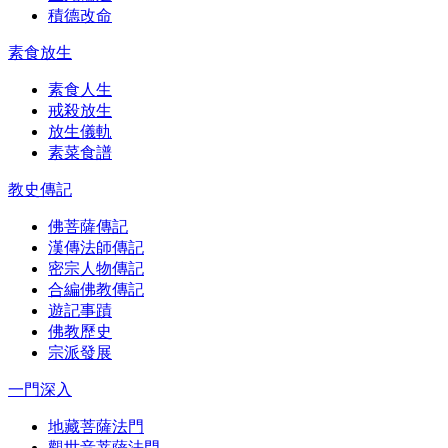
積德改命
素食放生
素食人生
戒殺放生
放生儀軌
素菜食譜
教史傳記
佛菩薩傳記
漢傳法師傳記
密宗人物傳記
合編佛教傳記
遊記事蹟
佛教歷史
宗派發展
一門深入
地藏菩薩法門
觀世音菩薩法門