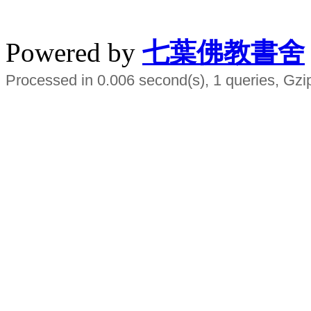
水晶
順正府大王公求道
Powered by
七葉佛教書舍
Processed in 0.006 second(s), 1 queries, Gzi
Smart EMS Slimming Muscle Trainer