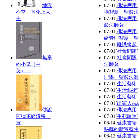
地獄
07-01
[
佛法應用
不空 宣化上人
場智慧 聖嚴法
主
07-01
[
佛法應用
嚴法師著
07-01
[
佛法應用
緒管理智慧 聖
07-01
[
唯識緣起
07-01
[
社會問題
無辜
07-01
[
社會問題
的小鬼（中
法師著
英）
07-01
[
佛法應用
理學 聖嚴法師
07-01
[
生活藝術
07-01
[
生活藝術
07-01
[
生活藝術
07-01
[
出家人戒
佛說
07-01
[
佛法應用
阿彌陀經淺釋
07-01
[
生死輪迴
宣
06-14
[
健康書籍
秘藏的體質養生
06-12
[
健康書籍