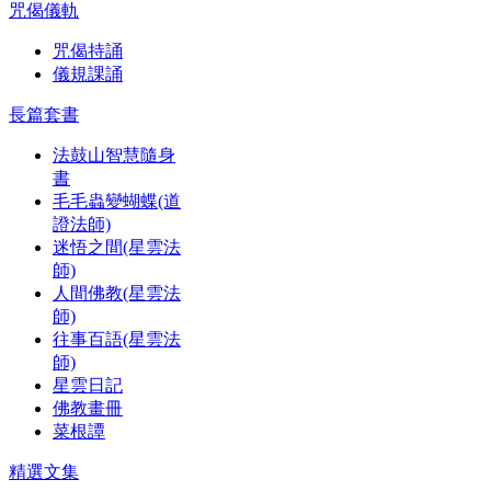
咒偈儀軌
咒偈持誦
儀規課誦
長篇套書
法鼓山智慧隨身
書
毛毛蟲變蝴蝶(道
證法師)
迷悟之間(星雲法
師)
人間佛教(星雲法
師)
往事百語(星雲法
師)
星雲日記
佛教畫冊
菜根譚
精選文集