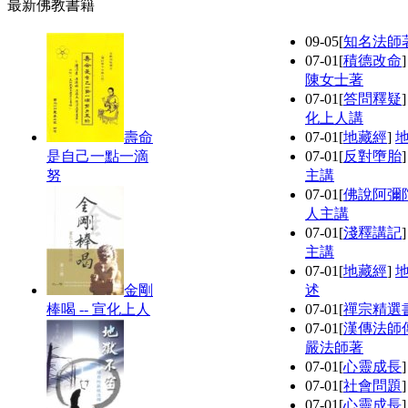
最新佛教書籍
09-05
[
知名法師
07-01
[
積德改命
陳女士著
07-01
[
答問釋疑
化上人講
壽命
07-01
[
地藏經
]
是自己一點一滴
07-01
[
反對墮胎
努
主講
07-01
[
佛說阿彌
人主講
07-01
[
淺釋講記
主講
07-01
[
地藏經
]
金剛
述
棒喝 -- 宣化上人
07-01
[
禪宗精選
07-01
[
漢傳法師
嚴法師著
07-01
[
心靈成長
07-01
[
社會問題
07-01
[
心靈成長