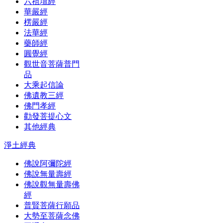
六祖壇經
華嚴經
楞嚴經
法華經
藥師經
圓覺經
觀世音菩薩普門
品
大乘起信論
佛遺教三經
佛門孝經
勸發菩提心文
其他經典
淨土經典
佛說阿彌陀經
佛說無量壽經
佛說觀無量壽佛
經
普賢菩薩行願品
大勢至菩薩念佛