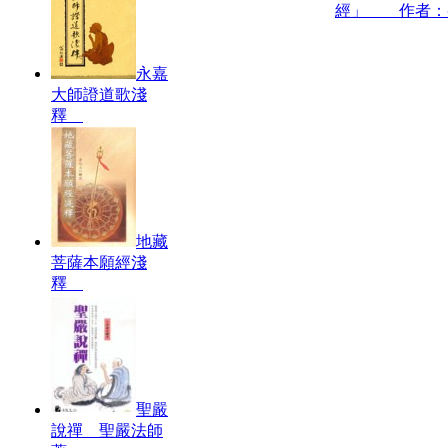
經」 作者：
永嘉
大師證道歌淺
釋
地藏
菩薩本願經淺
釋
聖嚴
說禪 聖嚴法師