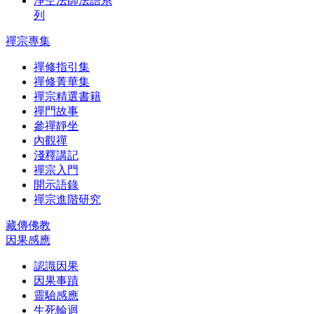
淨空法師法語系
列
禪宗專集
禪修指引集
禪修菁華集
禪宗精選書籍
禪門故事
參禪靜坐
內觀禪
淺釋講記
禪宗入門
開示語錄
禪宗進階研究
藏傳佛教
因果感應
認識因果
因果事蹟
靈驗感應
生死輪迴