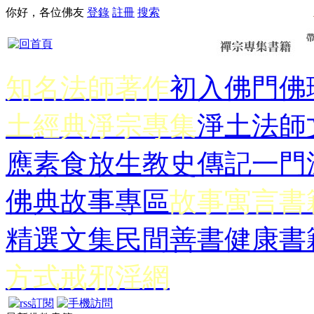
你好，各位佛友
登錄
註冊
搜索
知名法師著作
初入佛門
佛
土經典
淨宗專集
淨土法師
應
素食放生
教史傳記
一門
佛典故事專區
故事寓言書
精選文集
民間善書
健康書
方式
戒邪淫網