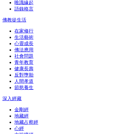
唯識緣起
語錄格言
佛教徒生活
在家修行
生活藝術
心靈成長
佛法應用
社會問題
青年教育
健康長壽
反對墮胎
人間孝道
節慾養生
深入經藏
金剛經
地藏經
地藏占察經
心經