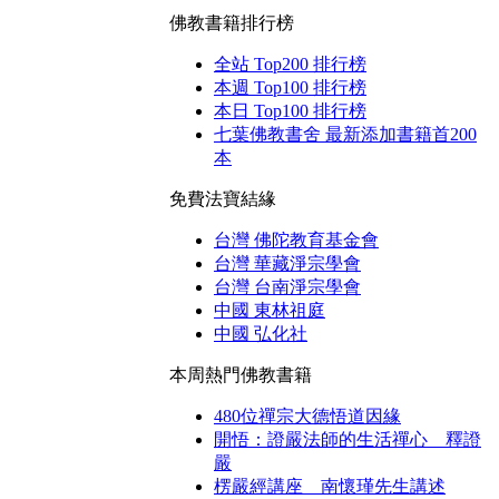
佛教書籍排行榜
全站 Top200 排行榜
本週 Top100 排行榜
本日 Top100 排行榜
七葉佛教書舍 最新添加書籍首200
本
免費法寶結緣
台灣 佛陀教育基金會
台灣 華藏淨宗學會
台灣 台南淨宗學會
中國 東林祖庭
中國 弘化社
本周熱門佛教書籍
480位禪宗大德悟道因緣
開悟：證嚴法師的生活禪心 釋證
嚴
楞嚴經講座 南懷瑾先生講述