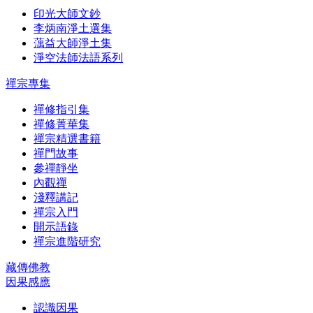
印光大師文鈔
李炳南淨土選集
蕅益大師淨土集
淨空法師法語系列
禪宗專集
禪修指引集
禪修菁華集
禪宗精選書籍
禪門故事
參禪靜坐
內觀禪
淺釋講記
禪宗入門
開示語錄
禪宗進階研究
藏傳佛教
因果感應
認識因果