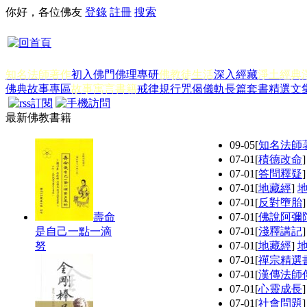
你好，各位佛友
登錄
註冊
搜索
知名法師著作
初入佛門
佛理專研
佛教徒生活
深入經藏
淨土經典
佛典故事專區
故事寓言書籍
戒律規行
咒偈儀軌
長篇套書
精選文
最新佛教書籍
09-05
[
知名法師
07-01
[
積德改命
07-01
[
答問釋疑
07-01
[
地藏經
]
07-01
[
反對墮胎
壽命
07-01
[
佛說阿彌
是自己一點一滴
07-01
[
淺釋講記
努
07-01
[
地藏經
]
07-01
[
禪宗精選
07-01
[
漢傳法師
07-01
[
心靈成長
07-01
[
社會問題