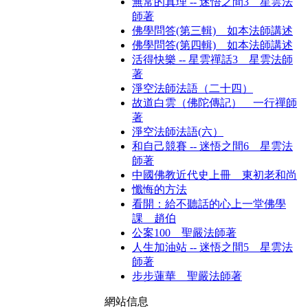
無常的真理 -- 迷悟之間3 星雲法
師著
佛學問答(第三輯) 如本法師講述
佛學問答(第四輯) 如本法師講述
活得快樂 -- 星雲禪話3 星雲法師
著
淨空法師法語（二十四）
故道白雲（佛陀傳記） 一行禪師
著
淨空法師法語(六）
和自己競賽 -- 迷悟之間6 星雲法
師著
中國佛教近代史上冊 東初老和尚
懺悔的方法
看開：給不聽話的心上一堂佛學
課 趙伯
公案100 聖嚴法師著
人生加油站 -- 迷悟之間5 星雲法
師著
步步蓮華 聖嚴法師著
網站信息