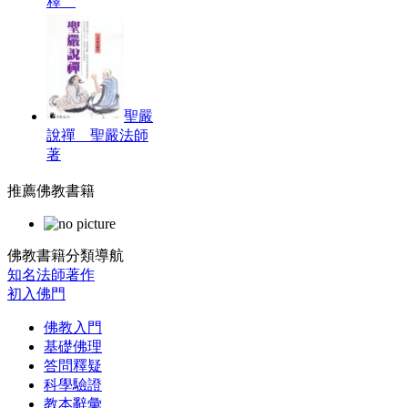
釋
聖嚴
說禪 聖嚴法師
著
推薦佛教書籍
佛教書籍分類導航
知名法師著作
初入佛門
佛教入門
基礎佛理
答問釋疑
科學驗證
教本辭彙