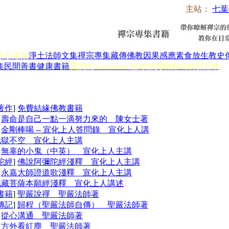
主站：
七葉
淨宗專集
淨土法師文集
禪宗專集
藏傳佛教
因果感應
素食放生
教史
集
民間善書
健康書籍
我們的 Facebook 粉絲群
贊助方式
戒邪淫網
著作
]
免費結緣佛教書籍
]
壽命是自己一點一滴努力來的 陳女士著
]
金剛棒喝 -- 宣化上人答問錄 宣化上人講
地獄不空 宣化上人主講
]
無辜的小鬼（中英） 宣化上人主講
陀經
]
佛說阿彌陀經淺釋 宣化上人主講
]
永嘉大師證道歌淺釋 宣化上人主講
地藏菩薩本願經淺釋 宣化上人講述
書籍
]
聖嚴說禪 聖嚴法師著
傳記
]
歸程（聖嚴法師自傳） 聖嚴法師著
]
從心溝通 聖嚴法師著
]
方外看紅塵 聖嚴法師著