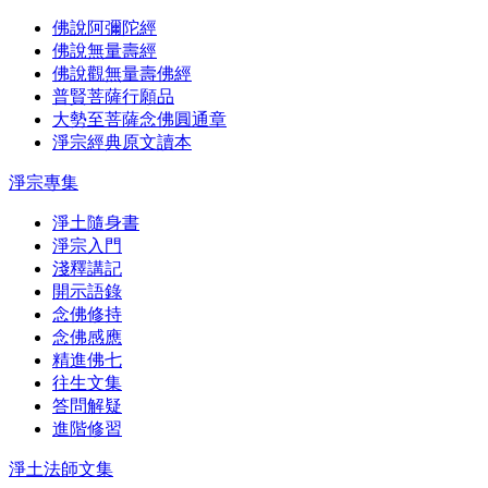
佛說阿彌陀經
佛說無量壽經
佛說觀無量壽佛經
普賢菩薩行願品
大勢至菩薩念佛圓通章
淨宗經典原文讀本
淨宗專集
淨土隨身書
淨宗入門
淺釋講記
開示語錄
念佛修持
念佛感應
精進佛七
往生文集
答問解疑
進階修習
淨土法師文集