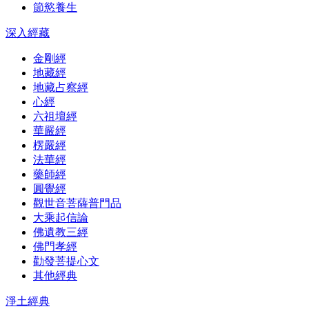
節慾養生
深入經藏
金剛經
地藏經
地藏占察經
心經
六祖壇經
華嚴經
楞嚴經
法華經
藥師經
圓覺經
觀世音菩薩普門品
大乘起信論
佛遺教三經
佛門孝經
勸發菩提心文
其他經典
淨土經典