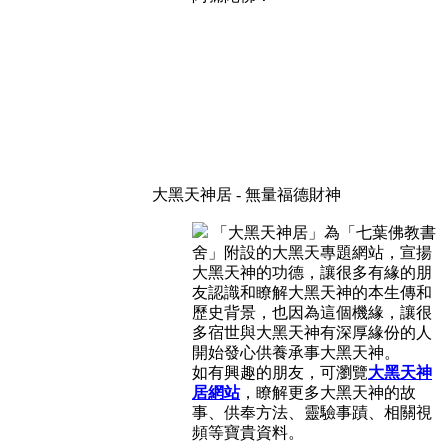
大黑天神居 - 無量福德財神
「大黑天神居」為「七葉佛教書
舍」附設的大黑天專題網站，宣揚
大黑天神的功德，讓很多有緣的朋
友認識和瞭解大黑天神的本生傳和
歷史背景，也因為這個機緣，讓很
多宿世與大黑天神有深厚緣份的人
開始發心供養承事大黑天神。
如有興趣的朋友，可瀏覽
大黑天神
居網站
，瞭解更多大黑天神的故
事、供奉方法、靈驗事蹟、相關視
頻等寶貴資料。