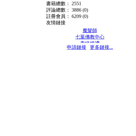
書籍總數： 2551
評論總數： 3886
(0)
註冊會員： 6209
(0)
友情鏈接
魔髮師
七葉佛教中心
牽緣婚禮
申請鏈接
更多鏈接...
保髮堂