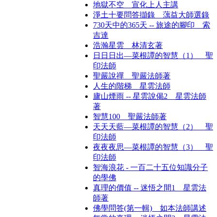
地獄不空 宣化上人主講
淨土十要問答擷錄 蕅益大師選錄
730天中的365天 -- 旅途的腳印 索
吉達
浩瀚星雲 林清玄著
日日日出—菜根譚的智慧（1） 聖
印法師
聖嚴說禪 聖嚴法師著
人生的階梯 星雲法師
廬山煙雨 -- 星雲說偈2 星雲法師
著
智慧100 聖嚴法師著
天天天藍—菜根譚的智慧（2） 聖
印法師
夜夜夜思—菜根譚的智慧（3） 聖
印法師
智海浪花 - 一百二十五位知識分子
的學佛
真理的價值 -- 迷悟之間1 星雲法
師著
佛學問答(第一輯) 如本法師講述