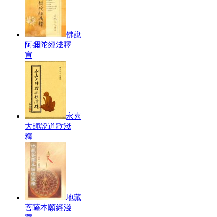
佛說
阿彌陀經淺釋
宣
永嘉
大師證道歌淺
釋
地藏
菩薩本願經淺