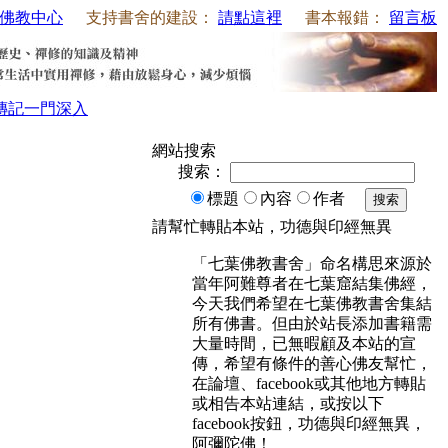
佛教中心
支持書舍的建設：
請點這裡
書本報錯：
留言板
傳記
一門深入
網站搜索
搜索：
標題
內容
作者
搜索
請幫忙轉貼本站，功德與印經無異
「七葉佛教書舍」命名構思來源於
當年阿難尊者在七葉窟結集佛經，
今天我們希望在七葉佛教書舍集結
所有佛書。但由於站長添加書籍需
大量時間，已無暇顧及本站的宣
傳，希望有條件的善心佛友幫忙，
在論壇、facebook或其他地方轉貼
或相告本站連結，或按以下
facebook按鈕，功德與印經無異，
阿彌陀佛！