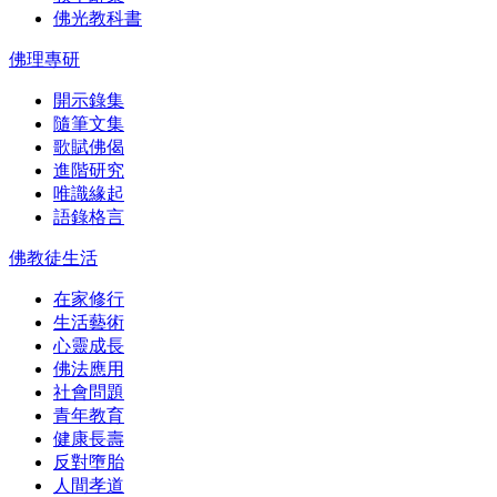
佛光教科書
佛理專研
開示錄集
隨筆文集
歌賦佛偈
進階研究
唯識緣起
語錄格言
佛教徒生活
在家修行
生活藝術
心靈成長
佛法應用
社會問題
青年教育
健康長壽
反對墮胎
人間孝道