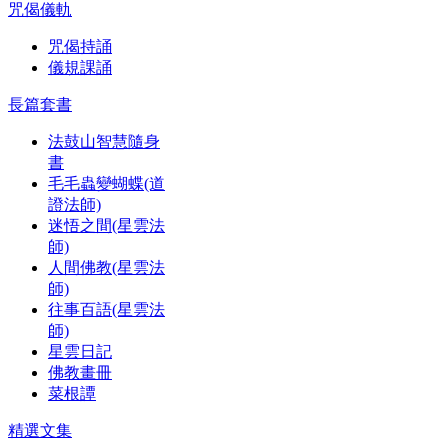
咒偈儀軌
咒偈持誦
儀規課誦
長篇套書
法鼓山智慧隨身
書
毛毛蟲變蝴蝶(道
證法師)
迷悟之間(星雲法
師)
人間佛教(星雲法
師)
往事百語(星雲法
師)
星雲日記
佛教畫冊
菜根譚
精選文集