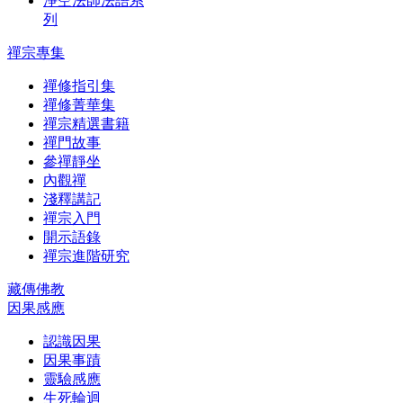
淨空法師法語系
列
禪宗專集
禪修指引集
禪修菁華集
禪宗精選書籍
禪門故事
參禪靜坐
內觀禪
淺釋講記
禪宗入門
開示語錄
禪宗進階研究
藏傳佛教
因果感應
認識因果
因果事蹟
靈驗感應
生死輪迴