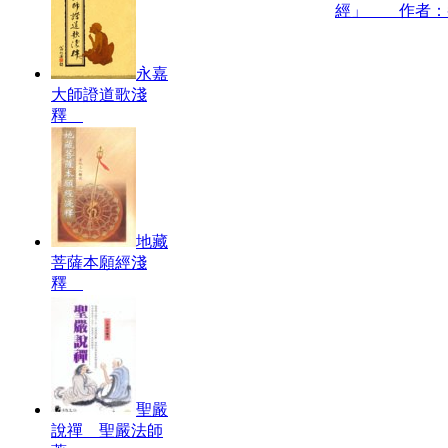
經」 作者：
永嘉
大師證道歌淺
釋
地藏
菩薩本願經淺
釋
聖嚴
說禪 聖嚴法師