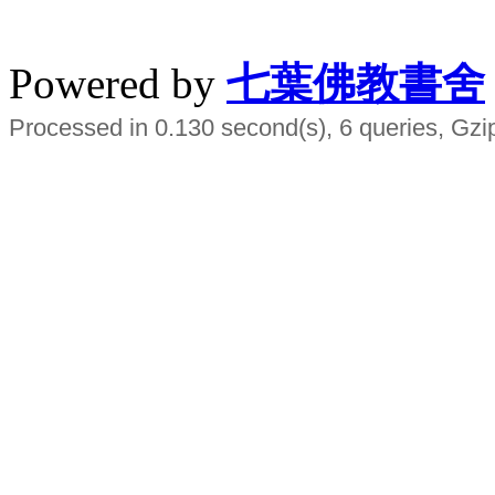
水晶
順正府大王公求道
Powered by
七葉佛教書舍
Processed in 0.130 second(s), 6 queries, Gzi
Smart EMS Slimming Muscle Trainer