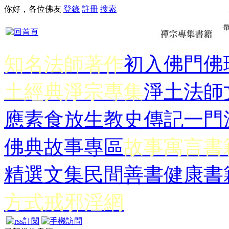
你好，各位佛友
登錄
註冊
搜索
知名法師著作
初入佛門
佛
土經典
淨宗專集
淨土法師
應
素食放生
教史傳記
一門
佛典故事專區
故事寓言書
精選文集
民間善書
健康書
方式
戒邪淫網