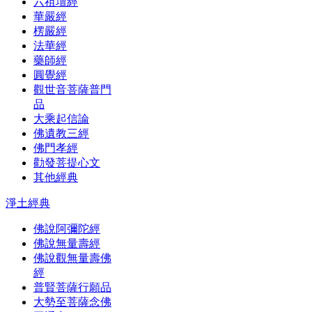
六祖壇經
華嚴經
楞嚴經
法華經
藥師經
圓覺經
觀世音菩薩普門
品
大乘起信論
佛遺教三經
佛門孝經
勸發菩提心文
其他經典
淨土經典
佛說阿彌陀經
佛說無量壽經
佛說觀無量壽佛
經
普賢菩薩行願品
大勢至菩薩念佛