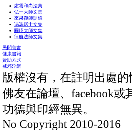
虛雲和尚法彙
弘一大師文集
來果禪師語錄
馮馮居士文集
圓瑛大師文集
律航法師文集
民間善書
健康書籍
贊助方式
戒邪淫網
版權沒有，在註明出處的
佛友在論壇、faceboo
功德與印經無異。
No Copyright 2010-2016