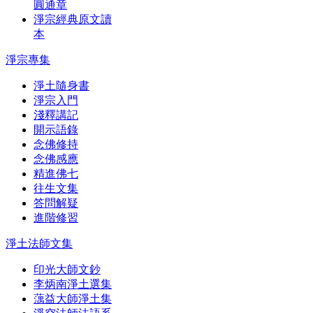
圓通章
淨宗經典原文讀
本
淨宗專集
淨土隨身書
淨宗入門
淺釋講記
開示語錄
念佛修持
念佛感應
精進佛七
往生文集
答問解疑
進階修習
淨土法師文集
印光大師文鈔
李炳南淨土選集
蕅益大師淨土集