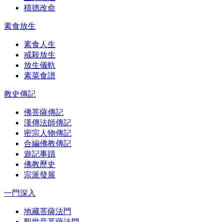
積德改命
素食放生
素食人生
戒殺放生
放生儀軌
素菜食譜
教史傳記
佛菩薩傳記
漢傳法師傳記
密宗人物傳記
合編佛教傳記
遊記事蹟
佛教歷史
宗派發展
一門深入
地藏菩薩法門
觀世音菩薩法門