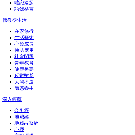
唯識緣起
語錄格言
佛教徒生活
在家修行
生活藝術
心靈成長
佛法應用
社會問題
青年教育
健康長壽
反對墮胎
人間孝道
節慾養生
深入經藏
金剛經
地藏經
地藏占察經
心經