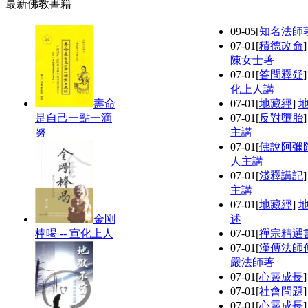
最新佛教書籍
09-05
[
知名法師
07-01
[
積德改命
陳女士著
07-01
[
答問釋疑
化上人講
壽命
07-01
[
地藏經
]
是自己一點一滴
07-01
[
反對墮胎
努
主講
07-01
[
佛說阿彌
人主講
07-01
[
淺釋講記
主講
07-01
[
地藏經
]
金剛
述
棒喝 -- 宣化上人
07-01
[
禪宗精選
07-01
[
漢傳法師
嚴法師著
07-01
[
心靈成長
07-01
[
社會問題
07-01
[
心靈成長