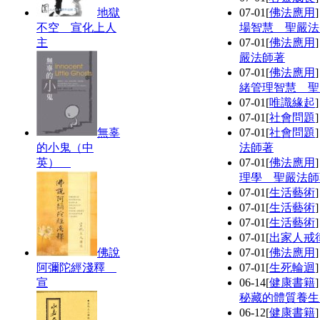
地獄
07-01
[
佛法應用
不空 宣化上人
場智慧 聖嚴法
主
07-01
[
佛法應用
嚴法師著
07-01
[
佛法應用
緒管理智慧 聖
07-01
[
唯識緣起
07-01
[
社會問題
無辜
07-01
[
社會問題
的小鬼（中
法師著
英）
07-01
[
佛法應用
理學 聖嚴法師
07-01
[
生活藝術
07-01
[
生活藝術
07-01
[
生活藝術
07-01
[
出家人戒
佛說
07-01
[
佛法應用
阿彌陀經淺釋
07-01
[
生死輪迴
宣
06-14
[
健康書籍
秘藏的體質養生
06-12
[
健康書籍