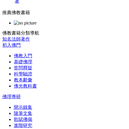
著
推薦佛教書籍
佛教書籍分類導航
知名法師著作
初入佛門
佛教入門
基礎佛理
答問釋疑
科學驗證
教本辭彙
佛光教科書
佛理專研
開示錄集
隨筆文集
歌賦佛偈
進階研究