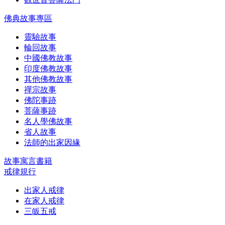
佛典故事專區
靈驗故事
輪回故事
中國佛教故事
印度佛教故事
其他佛教故事
禪宗故事
佛陀事跡
菩薩事跡
名人學佛故事
省人故事
法師的出家因緣
故事寓言書籍
戒律規行
出家人戒律
在家人戒律
三皈五戒