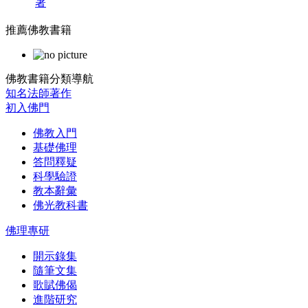
著
推薦佛教書籍
佛教書籍分類導航
知名法師著作
初入佛門
佛教入門
基礎佛理
答問釋疑
科學驗證
教本辭彙
佛光教科書
佛理專研
開示錄集
隨筆文集
歌賦佛偈
進階研究