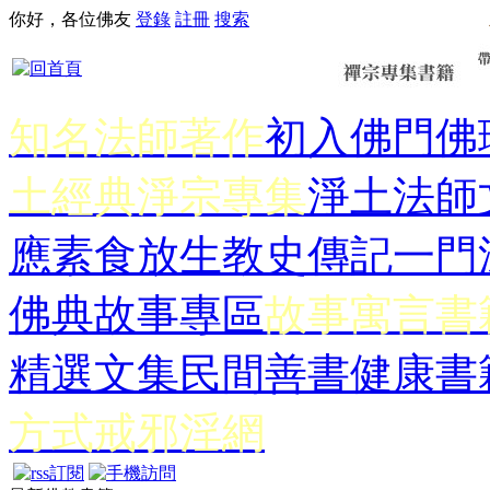
你好，各位佛友
登錄
註冊
搜索
知名法師著作
初入佛門
佛
土經典
淨宗專集
淨土法師
應
素食放生
教史傳記
一門
佛典故事專區
故事寓言書
精選文集
民間善書
健康書
方式
戒邪淫網