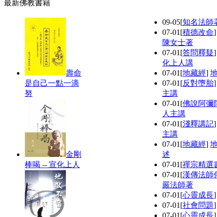
最新佛教書籍
09-05
[
知名法師
07-01
[
積德改命
陳女士著
07-01
[
答問釋疑
化上人講
壽命
07-01
[
地藏經
]
是自己一點一滴
07-01
[
反對墮胎
努
主講
07-01
[
佛說阿彌
人主講
07-01
[
淺釋講記
主講
07-01
[
地藏經
]
金剛
述
棒喝 -- 宣化上人
07-01
[
禪宗精選
07-01
[
漢傳法師
嚴法師著
07-01
[
心靈成長
07-01
[
社會問題
07-01
[
心靈成長