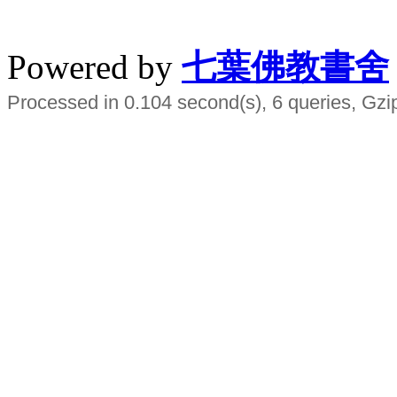
水晶
順正府大王公求道
Powered by
七葉佛教書舍
Processed in 0.104 second(s), 6 queries, Gzi
Smart EMS Slimming Muscle Trainer