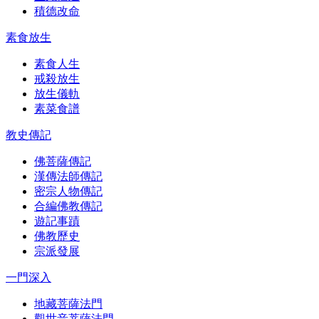
積德改命
素食放生
素食人生
戒殺放生
放生儀軌
素菜食譜
教史傳記
佛菩薩傳記
漢傳法師傳記
密宗人物傳記
合編佛教傳記
遊記事蹟
佛教歷史
宗派發展
一門深入
地藏菩薩法門
觀世音菩薩法門