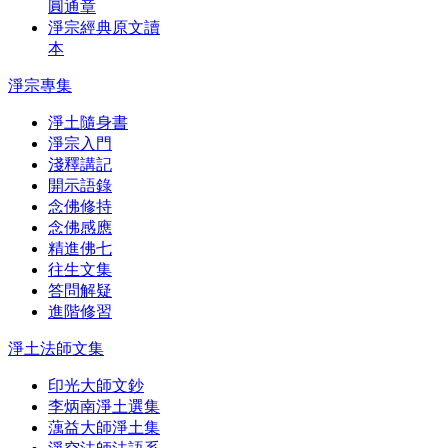
圓通章
淨宗經典原文讀
本
淨宗專集
淨土隨身書
淨宗入門
淺釋講記
開示語錄
念佛修持
念佛感應
精進佛七
往生文集
答問解疑
進階修習
淨土法師文集
印光大師文鈔
李炳南淨土選集
蕅益大師淨土集