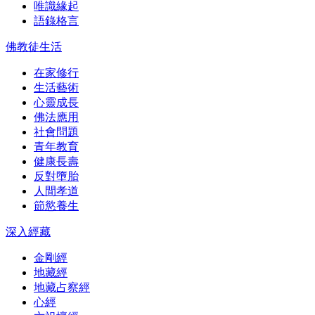
唯識緣起
語錄格言
佛教徒生活
在家修行
生活藝術
心靈成長
佛法應用
社會問題
青年教育
健康長壽
反對墮胎
人間孝道
節慾養生
深入經藏
金剛經
地藏經
地藏占察經
心經