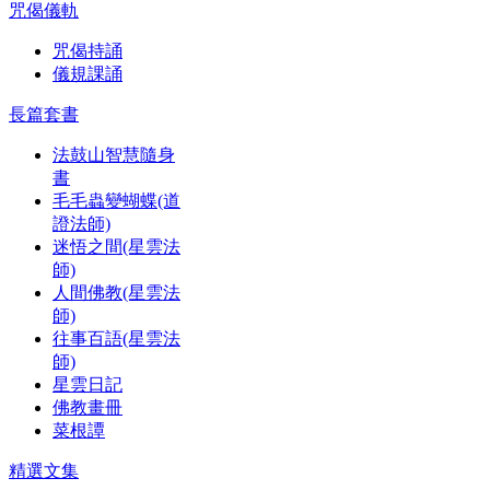
咒偈儀軌
咒偈持誦
儀規課誦
長篇套書
法鼓山智慧隨身
書
毛毛蟲變蝴蝶(道
證法師)
迷悟之間(星雲法
師)
人間佛教(星雲法
師)
往事百語(星雲法
師)
星雲日記
佛教畫冊
菜根譚
精選文集