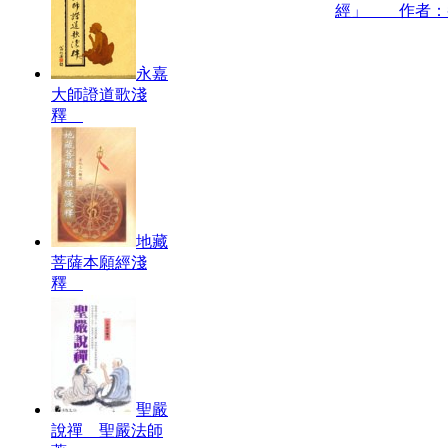
經」 作者：
永嘉
大師證道歌淺
釋
地藏
菩薩本願經淺
釋
聖嚴
說禪 聖嚴法師