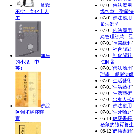
地獄
07-01
[
佛法應用
不空 宣化上人
場智慧 聖嚴法
主
07-01
[
佛法應用
嚴法師著
07-01
[
佛法應用
緒管理智慧 聖
07-01
[
唯識緣起
07-01
[
社會問題
無辜
07-01
[
社會問題
的小鬼（中
法師著
英）
07-01
[
佛法應用
理學 聖嚴法師
07-01
[
生活藝術
07-01
[
生活藝術
07-01
[
生活藝術
07-01
[
出家人戒
佛說
07-01
[
佛法應用
阿彌陀經淺釋
07-01
[
生死輪迴
宣
06-14
[
健康書籍
秘藏的體質養生
06-12
[
健康書籍