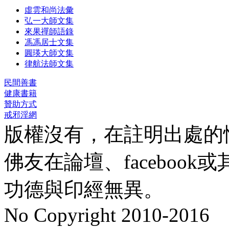
虛雲和尚法彙
弘一大師文集
來果禪師語錄
馮馮居士文集
圓瑛大師文集
律航法師文集
民間善書
健康書籍
贊助方式
戒邪淫網
版權沒有，在註明出處的
佛友在論壇、faceboo
功德與印經無異。
No Copyright 2010-2016