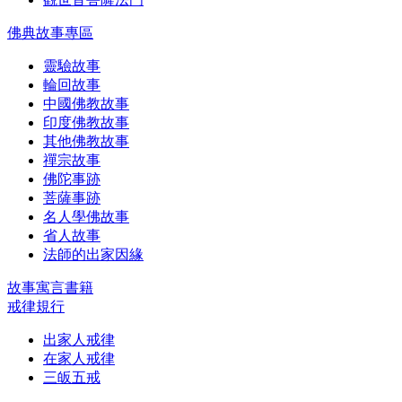
佛典故事專區
靈驗故事
輪回故事
中國佛教故事
印度佛教故事
其他佛教故事
禪宗故事
佛陀事跡
菩薩事跡
名人學佛故事
省人故事
法師的出家因緣
故事寓言書籍
戒律規行
出家人戒律
在家人戒律
三皈五戒