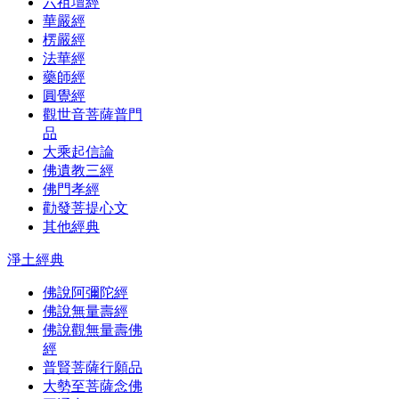
六祖壇經
華嚴經
楞嚴經
法華經
藥師經
圓覺經
觀世音菩薩普門
品
大乘起信論
佛遺教三經
佛門孝經
勸發菩提心文
其他經典
淨土經典
佛說阿彌陀經
佛說無量壽經
佛說觀無量壽佛
經
普賢菩薩行願品
大勢至菩薩念佛