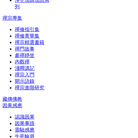
淨空法師法語系
列
禪宗專集
禪修指引集
禪修菁華集
禪宗精選書籍
禪門故事
參禪靜坐
內觀禪
淺釋講記
禪宗入門
開示語錄
禪宗進階研究
藏傳佛教
因果感應
認識因果
因果事蹟
靈驗感應
生死輪迴