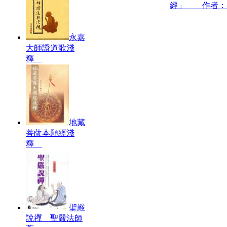
經」 作者：
永嘉
大師證道歌淺
釋
地藏
菩薩本願經淺
釋
聖嚴
說禪 聖嚴法師