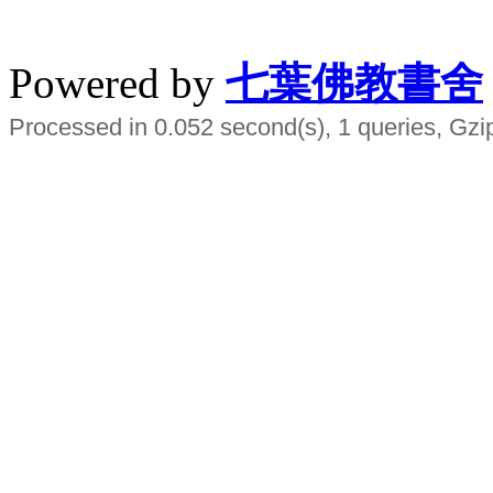
水晶
順正府大王公求道
Powered by
七葉佛教書舍
Processed in 0.052 second(s), 1 queries, Gzi
Smart EMS Slimming Muscle Trainer