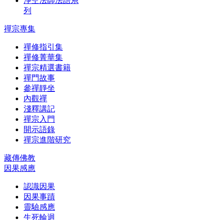
淨空法師法語系
列
禪宗專集
禪修指引集
禪修菁華集
禪宗精選書籍
禪門故事
參禪靜坐
內觀禪
淺釋講記
禪宗入門
開示語錄
禪宗進階研究
藏傳佛教
因果感應
認識因果
因果事蹟
靈驗感應
生死輪迴