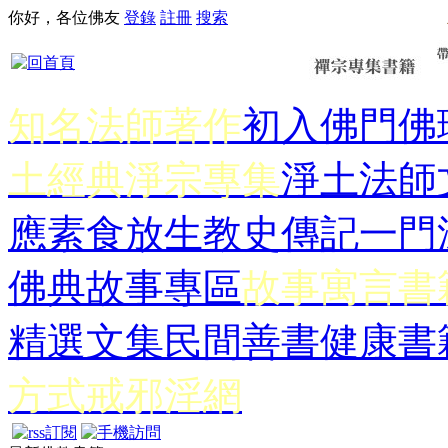
你好，各位佛友
登錄
註冊
搜索
知名法師著作
初入佛門
佛
土經典
淨宗專集
淨土法師
應
素食放生
教史傳記
一門
佛典故事專區
故事寓言書
精選文集
民間善書
健康書
方式
戒邪淫網