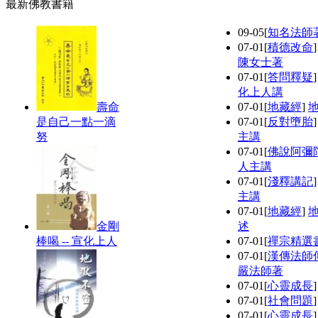
最新佛教書籍
09-05
[
知名法師
07-01
[
積德改命
陳女士著
07-01
[
答問釋疑
化上人講
壽命
07-01
[
地藏經
]
是自己一點一滴
07-01
[
反對墮胎
努
主講
07-01
[
佛說阿彌
人主講
07-01
[
淺釋講記
主講
07-01
[
地藏經
]
金剛
述
棒喝 -- 宣化上人
07-01
[
禪宗精選
07-01
[
漢傳法師
嚴法師著
07-01
[
心靈成長
07-01
[
社會問題
07-01
[
心靈成長