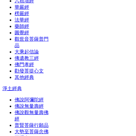
六祖壇經
華嚴經
楞嚴經
法華經
藥師經
圓覺經
觀世音菩薩普門
品
大乘起信論
佛遺教三經
佛門孝經
勸發菩提心文
其他經典
淨土經典
佛說阿彌陀經
佛說無量壽經
佛說觀無量壽佛
經
普賢菩薩行願品
大勢至菩薩念佛