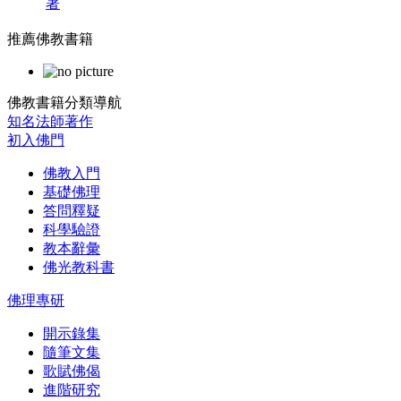
著
推薦佛教書籍
佛教書籍分類導航
知名法師著作
初入佛門
佛教入門
基礎佛理
答問釋疑
科學驗證
教本辭彙
佛光教科書
佛理專研
開示錄集
隨筆文集
歌賦佛偈
進階研究