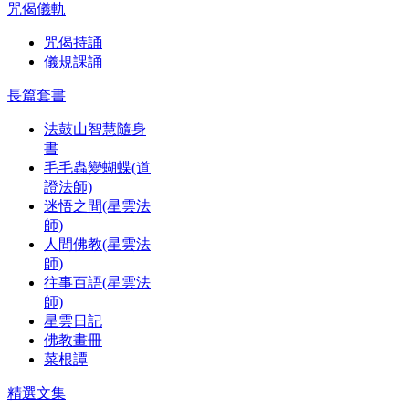
咒偈儀軌
咒偈持誦
儀規課誦
長篇套書
法鼓山智慧隨身
書
毛毛蟲變蝴蝶(道
證法師)
迷悟之間(星雲法
師)
人間佛教(星雲法
師)
往事百語(星雲法
師)
星雲日記
佛教畫冊
菜根譚
精選文集