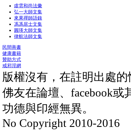
虛雲和尚法彙
弘一大師文集
來果禪師語錄
馮馮居士文集
圓瑛大師文集
律航法師文集
民間善書
健康書籍
贊助方式
戒邪淫網
版權沒有，在註明出處的
佛友在論壇、faceboo
功德與印經無異。
No Copyright 2010-2016