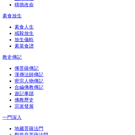
積德改命
素食放生
素食人生
戒殺放生
放生儀軌
素菜食譜
教史傳記
佛菩薩傳記
漢傳法師傳記
密宗人物傳記
合編佛教傳記
遊記事蹟
佛教歷史
宗派發展
一門深入
地藏菩薩法門
觀世音菩薩法門