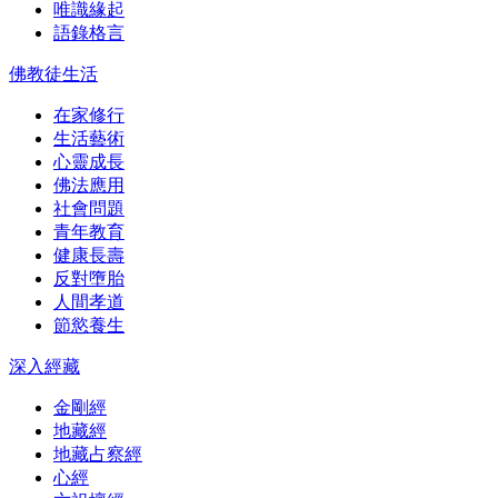
唯識緣起
語錄格言
佛教徒生活
在家修行
生活藝術
心靈成長
佛法應用
社會問題
青年教育
健康長壽
反對墮胎
人間孝道
節慾養生
深入經藏
金剛經
地藏經
地藏占察經
心經