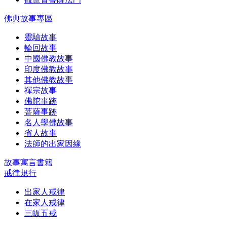
佛典故事專區
靈驗故事
輪回故事
中國佛教故事
印度佛教故事
其他佛教故事
禪宗故事
佛陀事跡
菩薩事跡
名人學佛故事
省人故事
法師的出家因緣
故事寓言書籍
戒律規行
出家人戒律
在家人戒律
三皈五戒