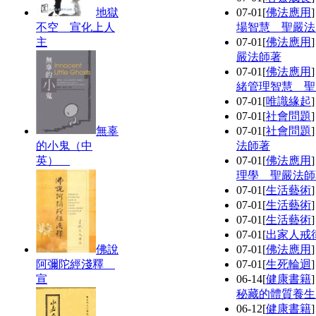
地獄
07-01
[
佛法應用
不空 宣化上人
場智慧 聖嚴法
主
07-01
[
佛法應用
嚴法師著
07-01
[
佛法應用
緒管理智慧 聖
07-01
[
唯識緣起
07-01
[
社會問題
無辜
07-01
[
社會問題
的小鬼（中
法師著
英）
07-01
[
佛法應用
理學 聖嚴法師
07-01
[
生活藝術
07-01
[
生活藝術
07-01
[
生活藝術
07-01
[
出家人戒
佛說
07-01
[
佛法應用
阿彌陀經淺釋
07-01
[
生死輪迴
宣
06-14
[
健康書籍
秘藏的體質養生
06-12
[
健康書籍