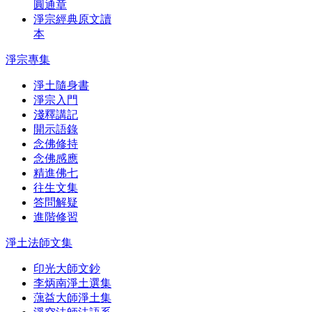
圓通章
淨宗經典原文讀
本
淨宗專集
淨土隨身書
淨宗入門
淺釋講記
開示語錄
念佛修持
念佛感應
精進佛七
往生文集
答問解疑
進階修習
淨土法師文集
印光大師文鈔
李炳南淨土選集
蕅益大師淨土集