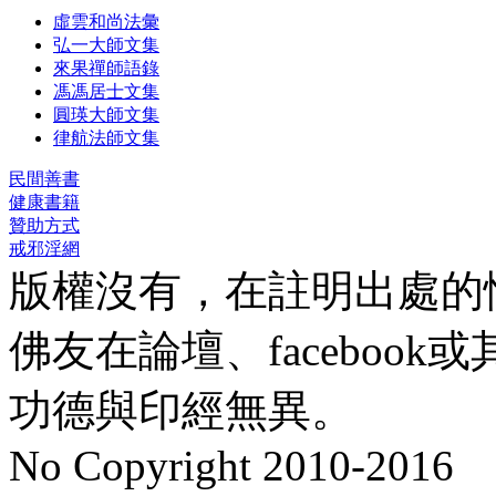
虛雲和尚法彙
弘一大師文集
來果禪師語錄
馮馮居士文集
圓瑛大師文集
律航法師文集
民間善書
健康書籍
贊助方式
戒邪淫網
版權沒有，在註明出處的
佛友在論壇、faceboo
功德與印經無異。
No Copyright 2010-2016