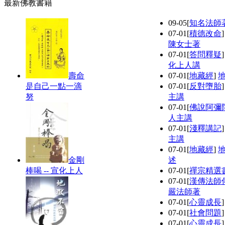
最新佛教書籍
09-05
[
知名法師
07-01
[
積德改命
陳女士著
07-01
[
答問釋疑
化上人講
壽命
07-01
[
地藏經
]
是自己一點一滴
07-01
[
反對墮胎
努
主講
07-01
[
佛說阿彌
人主講
07-01
[
淺釋講記
主講
07-01
[
地藏經
]
金剛
述
棒喝 -- 宣化上人
07-01
[
禪宗精選
07-01
[
漢傳法師
嚴法師著
07-01
[
心靈成長
07-01
[
社會問題
07-01
[
心靈成長