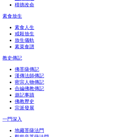
積德改命
素食放生
素食人生
戒殺放生
放生儀軌
素菜食譜
教史傳記
佛菩薩傳記
漢傳法師傳記
密宗人物傳記
合編佛教傳記
遊記事蹟
佛教歷史
宗派發展
一門深入
地藏菩薩法門
觀世音菩薩法門