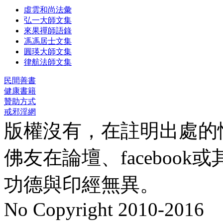
虛雲和尚法彙
弘一大師文集
來果禪師語錄
馮馮居士文集
圓瑛大師文集
律航法師文集
民間善書
健康書籍
贊助方式
戒邪淫網
版權沒有，在註明出處的
佛友在論壇、faceboo
功德與印經無異。
No Copyright 2010-2016