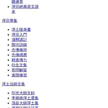
圓通章
淨宗經典原文讀
本
淨宗專集
淨土隨身書
淨宗入門
淺釋講記
開示語錄
念佛修持
念佛感應
精進佛七
往生文集
答問解疑
進階修習
淨土法師文集
印光大師文鈔
李炳南淨土選集
蕅益大師淨土集