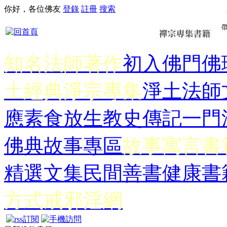
你好，各位佛友
登錄
註冊
搜索
知名法師著作
初入佛門
佛
土經典
淨宗專集
淨土法師
應
素食放生
教史傳記
一門
佛典故事專區
故事寓言書
精選文集
民間善書
健康書
方式
戒邪淫網