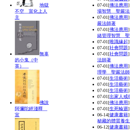
地獄
07-01
[
佛法應用
不空 宣化上人
場智慧 聖嚴法
主
07-01
[
佛法應用
嚴法師著
07-01
[
佛法應用
緒管理智慧 聖
07-01
[
唯識緣起
07-01
[
社會問題
無辜
07-01
[
社會問題
的小鬼（中
法師著
英）
07-01
[
佛法應用
理學 聖嚴法師
07-01
[
生活藝術
07-01
[
生活藝術
07-01
[
生活藝術
07-01
[
出家人戒
佛說
07-01
[
佛法應用
阿彌陀經淺釋
07-01
[
生死輪迴
宣
06-14
[
健康書籍
秘藏的體質養生
06-12
[
健康書籍