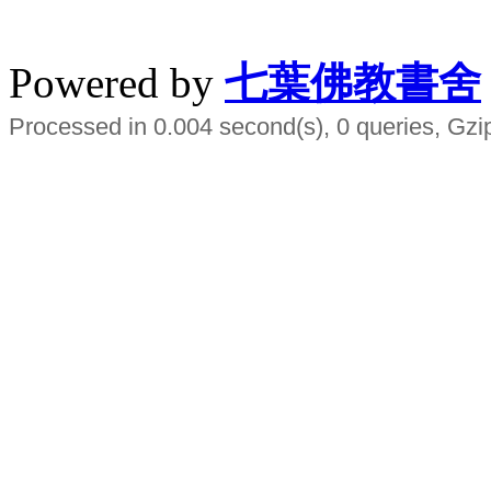
水晶
順正府大王公求道
Powered by
七葉佛教書舍
Processed in 0.004 second(s), 0 queries, Gzi
Smart EMS Slimming Muscle Trainer