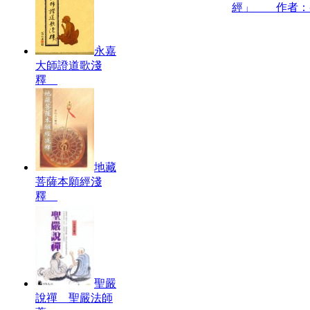
經」 作者：
永嘉
大師證道歌淺
釋
地藏
菩薩本願經淺
釋
聖嚴
說禪 聖嚴法師