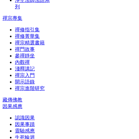
淨空法師法語系
列
禪宗專集
禪修指引集
禪修菁華集
禪宗精選書籍
禪門故事
參禪靜坐
內觀禪
淺釋講記
禪宗入門
開示語錄
禪宗進階研究
藏傳佛教
因果感應
認識因果
因果事蹟
靈驗感應
生死輪迴