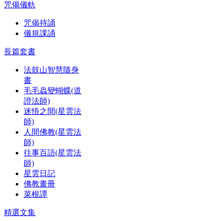
咒偈儀軌
咒偈持誦
儀規課誦
長篇套書
法鼓山智慧隨身
書
毛毛蟲變蝴蝶(道
證法師)
迷悟之間(星雲法
師)
人間佛教(星雲法
師)
往事百語(星雲法
師)
星雲日記
佛教畫冊
菜根譚
精選文集