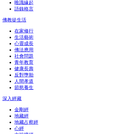
唯識緣起
語錄格言
佛教徒生活
在家修行
生活藝術
心靈成長
佛法應用
社會問題
青年教育
健康長壽
反對墮胎
人間孝道
節慾養生
深入經藏
金剛經
地藏經
地藏占察經
心經