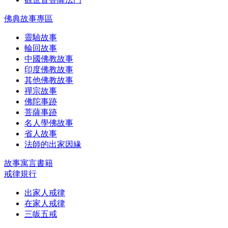
佛典故事專區
靈驗故事
輪回故事
中國佛教故事
印度佛教故事
其他佛教故事
禪宗故事
佛陀事跡
菩薩事跡
名人學佛故事
省人故事
法師的出家因緣
故事寓言書籍
戒律規行
出家人戒律
在家人戒律
三皈五戒