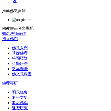
著
推薦佛教書籍
佛教書籍分類導航
知名法師著作
初入佛門
佛教入門
基礎佛理
答問釋疑
科學驗證
教本辭彙
佛光教科書
佛理專研
開示錄集
隨筆文集
歌賦佛偈
進階研究