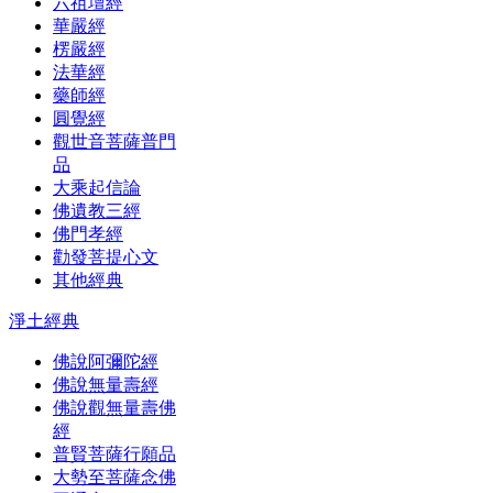
六祖壇經
華嚴經
楞嚴經
法華經
藥師經
圓覺經
觀世音菩薩普門
品
大乘起信論
佛遺教三經
佛門孝經
勸發菩提心文
其他經典
淨土經典
佛說阿彌陀經
佛說無量壽經
佛說觀無量壽佛
經
普賢菩薩行願品
大勢至菩薩念佛