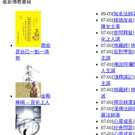
最新佛教書籍
09-05
[
知名法師
07-01
[
積德改命
陳女士著
07-01
[
答問釋疑
化上人講
壽命
07-01
[
地藏經
]
是自己一點一滴
07-01
[
反對墮胎
努
主講
07-01
[
佛說阿彌
人主講
07-01
[
淺釋講記
主講
07-01
[
地藏經
]
金剛
述
棒喝 -- 宣化上人
07-01
[
禪宗精選
07-01
[
漢傳法師
嚴法師著
07-01
[
心靈成長
07-01
[
社會問題
07-01
[
心靈成長