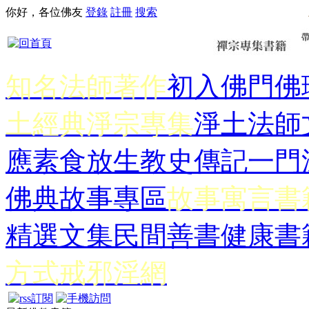
你好，各位佛友
登錄
註冊
搜索
知名法師著作
初入佛門
佛
土經典
淨宗專集
淨土法師
應
素食放生
教史傳記
一門
佛典故事專區
故事寓言書
精選文集
民間善書
健康書
方式
戒邪淫網