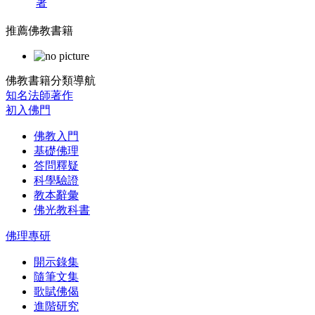
著
推薦佛教書籍
佛教書籍分類導航
知名法師著作
初入佛門
佛教入門
基礎佛理
答問釋疑
科學驗證
教本辭彙
佛光教科書
佛理專研
開示錄集
隨筆文集
歌賦佛偈
進階研究