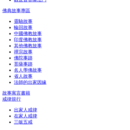
佛典故事專區
靈驗故事
輪回故事
中國佛教故事
印度佛教故事
其他佛教故事
禪宗故事
佛陀事跡
菩薩事跡
名人學佛故事
省人故事
法師的出家因緣
故事寓言書籍
戒律規行
出家人戒律
在家人戒律
三皈五戒