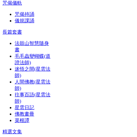
咒偈儀軌
咒偈持誦
儀規課誦
長篇套書
法鼓山智慧隨身
書
毛毛蟲變蝴蝶(道
證法師)
迷悟之間(星雲法
師)
人間佛教(星雲法
師)
往事百語(星雲法
師)
星雲日記
佛教畫冊
菜根譚
精選文集