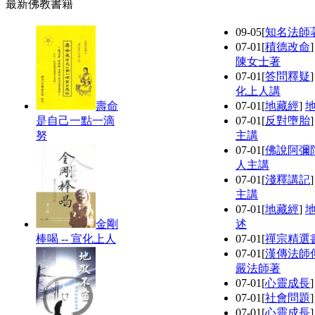
最新佛教書籍
09-05
[
知名法師
07-01
[
積德改命
陳女士著
07-01
[
答問釋疑
化上人講
壽命
07-01
[
地藏經
]
是自己一點一滴
07-01
[
反對墮胎
努
主講
07-01
[
佛說阿彌
人主講
07-01
[
淺釋講記
主講
07-01
[
地藏經
]
金剛
述
棒喝 -- 宣化上人
07-01
[
禪宗精選
07-01
[
漢傳法師
嚴法師著
07-01
[
心靈成長
07-01
[
社會問題
07-01
[
心靈成長