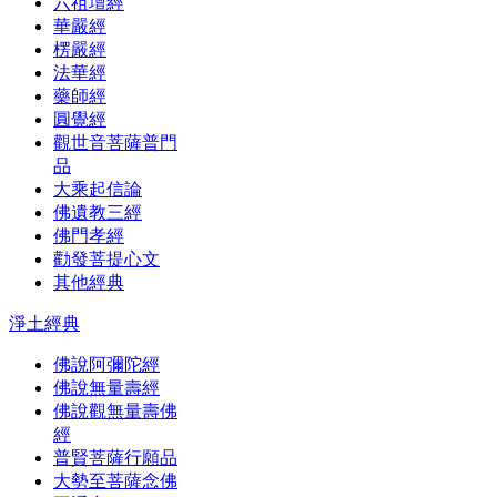
六祖壇經
華嚴經
楞嚴經
法華經
藥師經
圓覺經
觀世音菩薩普門
品
大乘起信論
佛遺教三經
佛門孝經
勸發菩提心文
其他經典
淨土經典
佛說阿彌陀經
佛說無量壽經
佛說觀無量壽佛
經
普賢菩薩行願品
大勢至菩薩念佛