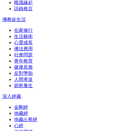
唯識緣起
語錄格言
佛教徒生活
在家修行
生活藝術
心靈成長
佛法應用
社會問題
青年教育
健康長壽
反對墮胎
人間孝道
節慾養生
深入經藏
金剛經
地藏經
地藏占察經
心經