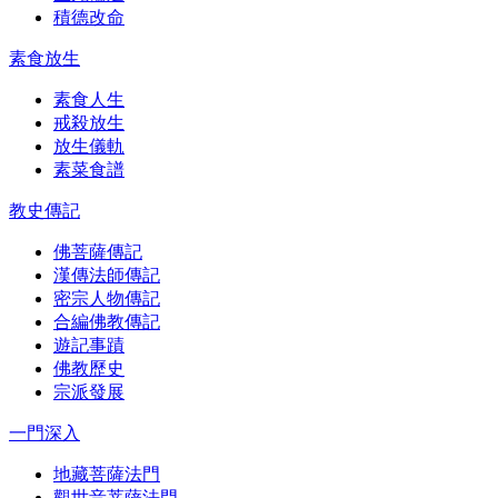
積德改命
素食放生
素食人生
戒殺放生
放生儀軌
素菜食譜
教史傳記
佛菩薩傳記
漢傳法師傳記
密宗人物傳記
合編佛教傳記
遊記事蹟
佛教歷史
宗派發展
一門深入
地藏菩薩法門
觀世音菩薩法門