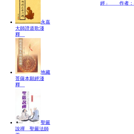
經」 作者：
永嘉
大師證道歌淺
釋
地藏
菩薩本願經淺
釋
聖嚴
說禪 聖嚴法師