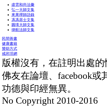
虛雲和尚法彙
弘一大師文集
來果禪師語錄
馮馮居士文集
圓瑛大師文集
律航法師文集
民間善書
健康書籍
贊助方式
戒邪淫網
版權沒有，在註明出處的
佛友在論壇、faceboo
功德與印經無異。
No Copyright 2010-2016