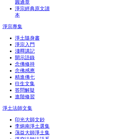
圓通章
淨宗經典原文讀
本
淨宗專集
淨土隨身書
淨宗入門
淺釋講記
開示語錄
念佛修持
念佛感應
精進佛七
往生文集
答問解疑
進階修習
淨土法師文集
印光大師文鈔
李炳南淨土選集
蕅益大師淨土集