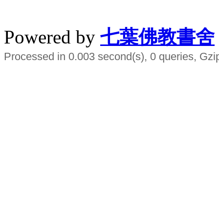
水晶
順正府大王公求道
Powered by
七葉佛教書舍
Processed in 0.003 second(s), 0 queries, Gzi
Smart EMS Slimming Muscle Trainer