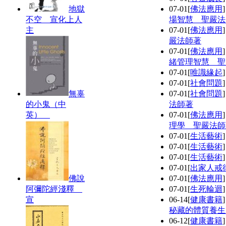
地獄
07-01
[
佛法應用
不空 宣化上人
場智慧 聖嚴法
主
07-01
[
佛法應用
嚴法師著
07-01
[
佛法應用
緒管理智慧 聖
07-01
[
唯識緣起
07-01
[
社會問題
無辜
07-01
[
社會問題
的小鬼（中
法師著
英）
07-01
[
佛法應用
理學 聖嚴法師
07-01
[
生活藝術
07-01
[
生活藝術
07-01
[
生活藝術
07-01
[
出家人戒
佛說
07-01
[
佛法應用
阿彌陀經淺釋
07-01
[
生死輪迴
宣
06-14
[
健康書籍
秘藏的體質養生
06-12
[
健康書籍