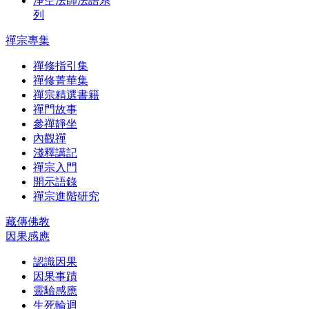
淨空法師法語系
列
禪宗專集
禪修指引集
禪修菁華集
禪宗精選書籍
禪門故事
參禪靜坐
內觀禪
淺釋講記
禪宗入門
開示語錄
禪宗進階研究
藏傳佛教
因果感應
認識因果
因果事蹟
靈驗感應
生死輪迴