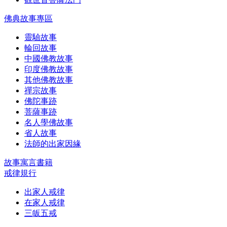
佛典故事專區
靈驗故事
輪回故事
中國佛教故事
印度佛教故事
其他佛教故事
禪宗故事
佛陀事跡
菩薩事跡
名人學佛故事
省人故事
法師的出家因緣
故事寓言書籍
戒律規行
出家人戒律
在家人戒律
三皈五戒