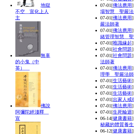
地獄
07-01
[
佛法應用
不空 宣化上人
場智慧 聖嚴法
主
07-01
[
佛法應用
嚴法師著
07-01
[
佛法應用
緒管理智慧 聖
07-01
[
唯識緣起
07-01
[
社會問題
無辜
07-01
[
社會問題
的小鬼（中
法師著
英）
07-01
[
佛法應用
理學 聖嚴法師
07-01
[
生活藝術
07-01
[
生活藝術
07-01
[
生活藝術
07-01
[
出家人戒
佛說
07-01
[
佛法應用
阿彌陀經淺釋
07-01
[
生死輪迴
宣
06-14
[
健康書籍
秘藏的體質養生
06-12
[
健康書籍