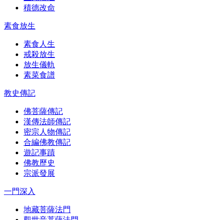
積德改命
素食放生
素食人生
戒殺放生
放生儀軌
素菜食譜
教史傳記
佛菩薩傳記
漢傳法師傳記
密宗人物傳記
合編佛教傳記
遊記事蹟
佛教歷史
宗派發展
一門深入
地藏菩薩法門
觀世音菩薩法門