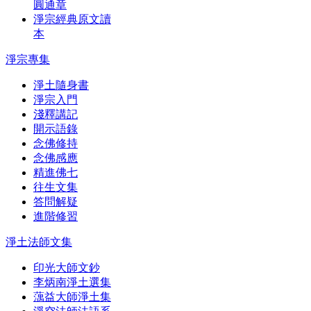
圓通章
淨宗經典原文讀
本
淨宗專集
淨土隨身書
淨宗入門
淺釋講記
開示語錄
念佛修持
念佛感應
精進佛七
往生文集
答問解疑
進階修習
淨土法師文集
印光大師文鈔
李炳南淨土選集
蕅益大師淨土集