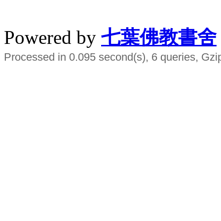
水晶
順正府大王公求道
Powered by
七葉佛教書舍
Processed in 0.095 second(s), 6 queries, Gzi
Smart EMS Slimming Muscle Trainer