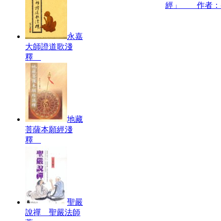
經」 作者：
永嘉
大師證道歌淺
釋
地藏
菩薩本願經淺
釋
聖嚴
說禪 聖嚴法師