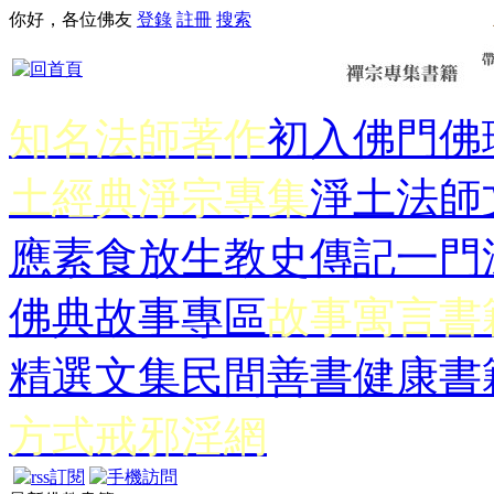
你好，各位佛友
登錄
註冊
搜索
知名法師著作
初入佛門
佛
土經典
淨宗專集
淨土法師
應
素食放生
教史傳記
一門
佛典故事專區
故事寓言書
精選文集
民間善書
健康書
方式
戒邪淫網