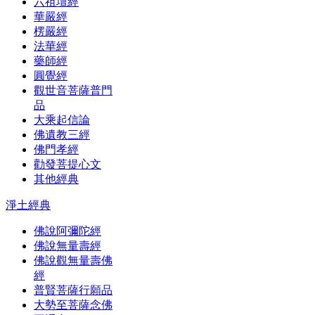
六祖壇經
華嚴經
楞嚴經
法華經
藥師經
圓覺經
觀世音菩薩普門
品
大乘起信論
佛遺教三經
佛門孝經
勸發菩提心文
其他經典
淨土經典
佛說阿彌陀經
佛說無量壽經
佛說觀無量壽佛
經
普賢菩薩行願品
大勢至菩薩念佛