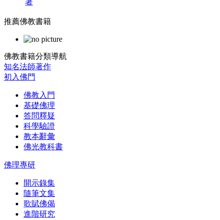
著
推薦佛教書籍
佛教書籍分類導航
知名法師著作
初入佛門
佛教入門
基礎佛理
答問釋疑
科學驗證
教本辭彙
佛光教科書
佛理專研
開示錄集
隨筆文集
歌賦佛偈
進階研究