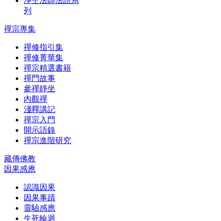
淨空法師法語系
列
禪宗專集
禪修指引集
禪修菁華集
禪宗精選書籍
禪門故事
參禪靜坐
內觀禪
淺釋講記
禪宗入門
開示語錄
禪宗進階研究
藏傳佛教
因果感應
認識因果
因果事蹟
靈驗感應
生死輪迴