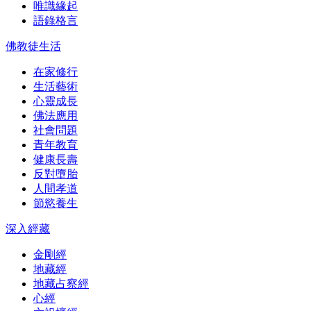
唯識緣起
語錄格言
佛教徒生活
在家修行
生活藝術
心靈成長
佛法應用
社會問題
青年教育
健康長壽
反對墮胎
人間孝道
節慾養生
深入經藏
金剛經
地藏經
地藏占察經
心經