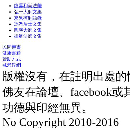
虛雲和尚法彙
弘一大師文集
來果禪師語錄
馮馮居士文集
圓瑛大師文集
律航法師文集
民間善書
健康書籍
贊助方式
戒邪淫網
版權沒有，在註明出處的
佛友在論壇、faceboo
功德與印經無異。
No Copyright 2010-2016