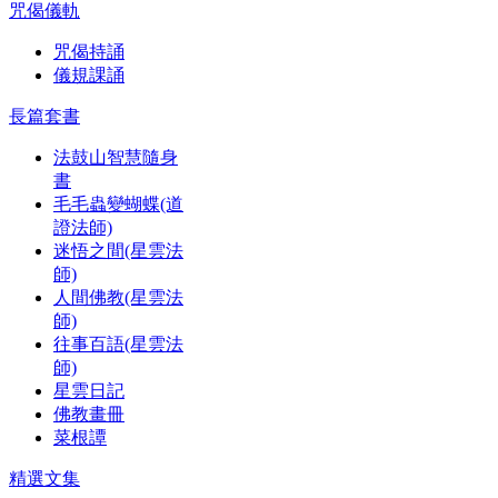
咒偈儀軌
咒偈持誦
儀規課誦
長篇套書
法鼓山智慧隨身
書
毛毛蟲變蝴蝶(道
證法師)
迷悟之間(星雲法
師)
人間佛教(星雲法
師)
往事百語(星雲法
師)
星雲日記
佛教畫冊
菜根譚
精選文集