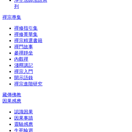
淨空法師法語系
列
禪宗專集
禪修指引集
禪修菁華集
禪宗精選書籍
禪門故事
參禪靜坐
內觀禪
淺釋講記
禪宗入門
開示語錄
禪宗進階研究
藏傳佛教
因果感應
認識因果
因果事蹟
靈驗感應
生死輪迴