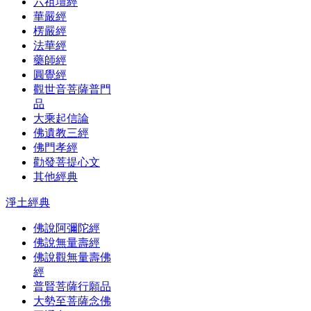
六祖壇經
華嚴經
楞嚴經
法華經
藥師經
圓覺經
觀世音菩薩普門
品
大乘起信論
佛遺教三經
佛門孝經
勸發菩提心文
其他經典
淨土經典
佛說阿彌陀經
佛說無量壽經
佛說觀無量壽佛
經
普賢菩薩行願品
大勢至菩薩念佛