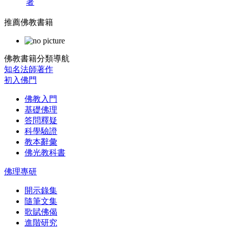
著
推薦佛教書籍
佛教書籍分類導航
知名法師著作
初入佛門
佛教入門
基礎佛理
答問釋疑
科學驗證
教本辭彙
佛光教科書
佛理專研
開示錄集
隨筆文集
歌賦佛偈
進階研究