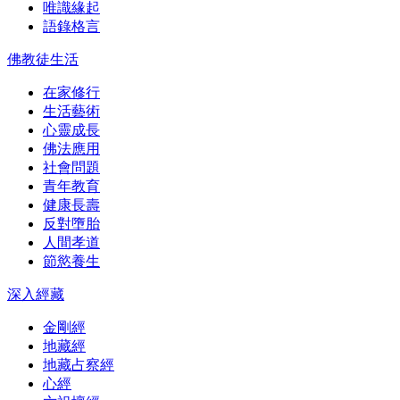
唯識緣起
語錄格言
佛教徒生活
在家修行
生活藝術
心靈成長
佛法應用
社會問題
青年教育
健康長壽
反對墮胎
人間孝道
節慾養生
深入經藏
金剛經
地藏經
地藏占察經
心經