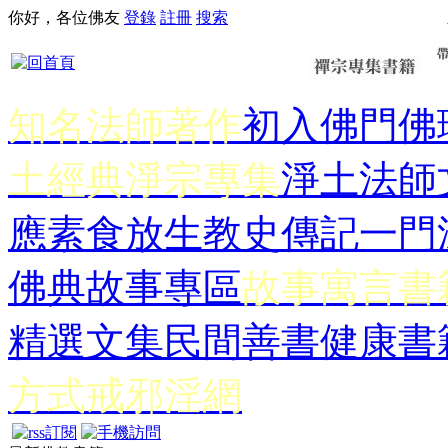
你好，各位佛友
登錄
註冊
搜索
知名法師著作
初入佛門
佛
土經典
淨宗專集
淨土法師
應
素食放生
教史傳記
一門
佛典故事專區
故事寓言書
精選文集
民間善書
健康書
方式
戒邪淫網