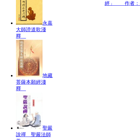
經」 作者：
永嘉
大師證道歌淺
釋
地藏
菩薩本願經淺
釋
聖嚴
說禪 聖嚴法師