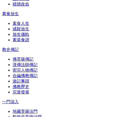
積德改命
素食放生
素食人生
戒殺放生
放生儀軌
素菜食譜
教史傳記
佛菩薩傳記
漢傳法師傳記
密宗人物傳記
合編佛教傳記
遊記事蹟
佛教歷史
宗派發展
一門深入
地藏菩薩法門
觀世音菩薩法門