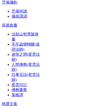
咒偈儀軌
咒偈持誦
儀規課誦
長篇套書
法鼓山智慧隨身
書
毛毛蟲變蝴蝶(道
證法師)
迷悟之間(星雲法
師)
人間佛教(星雲法
師)
往事百語(星雲法
師)
星雲日記
佛教畫冊
菜根譚
精選文集