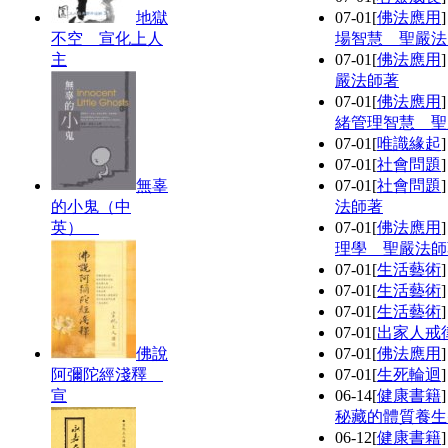
地獄
07-01
[
佛法應用
不空 宣化上人
場智慧 聖嚴法
主
07-01
[
佛法應用
嚴法師著
07-01
[
佛法應用
緒管理智慧 聖
07-01
[
唯識緣起
07-01
[
社會問題
無辜
07-01
[
社會問題
的小鬼（中
法師著
英）
07-01
[
佛法應用
理學 聖嚴法師
07-01
[
生活藝術
07-01
[
生活藝術
07-01
[
生活藝術
07-01
[
出家人戒
佛說
07-01
[
佛法應用
阿彌陀經淺釋
07-01
[
生死輪迴
宣
06-14
[
健康書籍
秘藏的體質養生
06-12
[
健康書籍