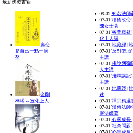
最新佛教書籍
09-05
[
知名法師
07-01
[
積德改命
陳女士著
07-01
[
答問釋疑
化上人講
壽命
07-01
[
地藏經
]
是自己一點一滴
07-01
[
反對墮胎
努
主講
07-01
[
佛說阿彌
人主講
07-01
[
淺釋講記
主講
07-01
[
地藏經
]
金剛
述
棒喝 -- 宣化上人
07-01
[
禪宗精選
07-01
[
漢傳法師
嚴法師著
07-01
[
心靈成長
07-01
[
社會問題
07-01
[
心靈成長