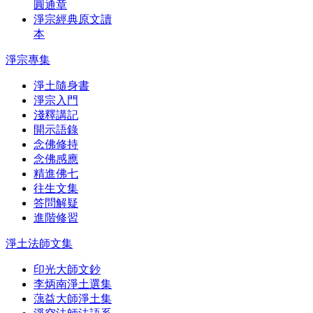
圓通章
淨宗經典原文讀
本
淨宗專集
淨土隨身書
淨宗入門
淺釋講記
開示語錄
念佛修持
念佛感應
精進佛七
往生文集
答問解疑
進階修習
淨土法師文集
印光大師文鈔
李炳南淨土選集
蕅益大師淨土集