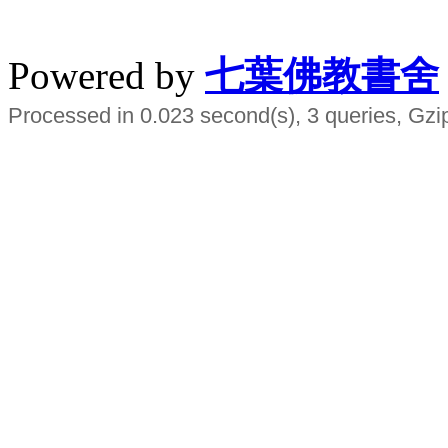
水晶
順正府大王公求道
Powered by
七葉佛教書舍
Processed in 0.023 second(s), 3 queries, Gzi
Smart EMS Slimming Muscle Trainer