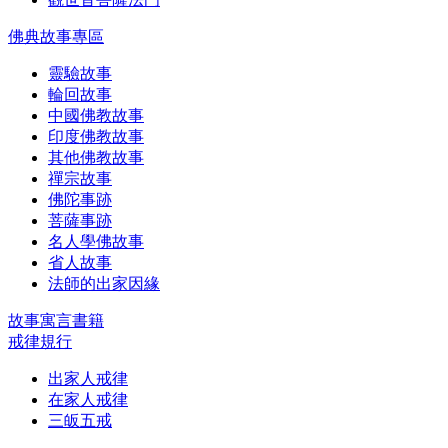
佛典故事專區
靈驗故事
輪回故事
中國佛教故事
印度佛教故事
其他佛教故事
禪宗故事
佛陀事跡
菩薩事跡
名人學佛故事
省人故事
法師的出家因緣
故事寓言書籍
戒律規行
出家人戒律
在家人戒律
三皈五戒