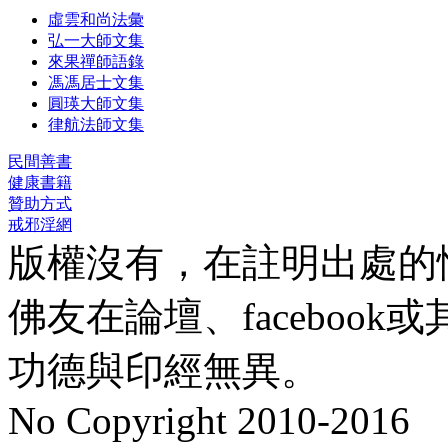
虛雲和尚法彙
弘一大師文集
來果禪師語錄
馮馮居士文集
圓瑛大師文集
律航法師文集
民間善書
健康書籍
贊助方式
戒邪淫網
版權沒有，在註明出處的
佛友在論壇、faceboo
功德與印經無異。
No Copyright 2010-2016