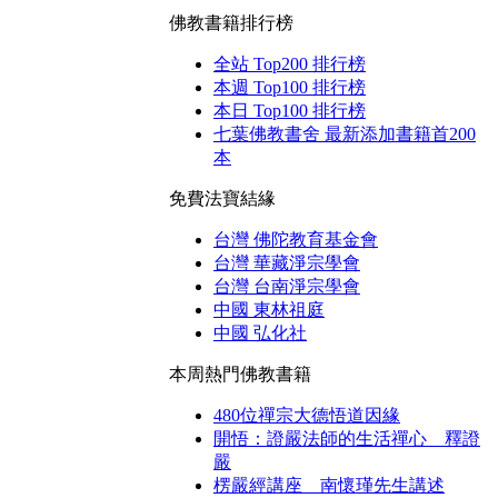
佛教書籍排行榜
全站 Top200 排行榜
本週 Top100 排行榜
本日 Top100 排行榜
七葉佛教書舍 最新添加書籍首200
本
免費法寶結緣
台灣 佛陀教育基金會
台灣 華藏淨宗學會
台灣 台南淨宗學會
中國 東林祖庭
中國 弘化社
本周熱門佛教書籍
480位禪宗大德悟道因緣
開悟：證嚴法師的生活禪心 釋證
嚴
楞嚴經講座 南懷瑾先生講述