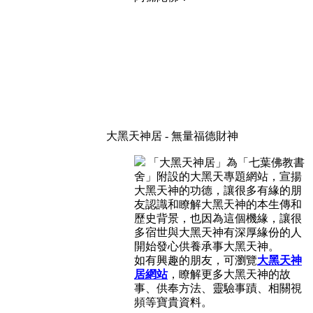
大黑天神居 - 無量福德財神
「大黑天神居」為「七葉佛教書
舍」附設的大黑天專題網站，宣揚
大黑天神的功德，讓很多有緣的朋
友認識和瞭解大黑天神的本生傳和
歷史背景，也因為這個機緣，讓很
多宿世與大黑天神有深厚緣份的人
開始發心供養承事大黑天神。
如有興趣的朋友，可瀏覽
大黑天神
居網站
，瞭解更多大黑天神的故
事、供奉方法、靈驗事蹟、相關視
頻等寶貴資料。