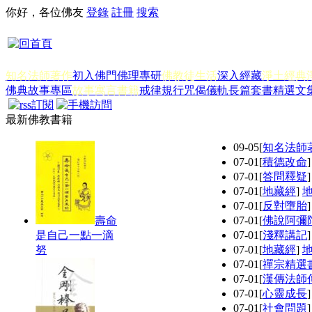
你好，各位佛友
登錄
註冊
搜索
知名法師著作
初入佛門
佛理專研
佛教徒生活
深入經藏
淨土經典
佛典故事專區
故事寓言書籍
戒律規行
咒偈儀軌
長篇套書
精選文
最新佛教書籍
09-05
[
知名法師
07-01
[
積德改命
07-01
[
答問釋疑
07-01
[
地藏經
]
07-01
[
反對墮胎
壽命
07-01
[
佛說阿彌
是自己一點一滴
07-01
[
淺釋講記
努
07-01
[
地藏經
]
07-01
[
禪宗精選
07-01
[
漢傳法師
07-01
[
心靈成長
07-01
[
社會問題