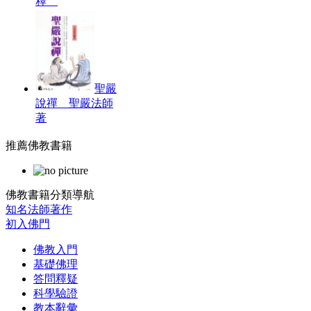
釋
聖嚴
說禪 聖嚴法師
著
推薦佛教書籍
佛教書籍分類導航
知名法師著作
初入佛門
佛教入門
基礎佛理
答問釋疑
科學驗證
教本辭彙