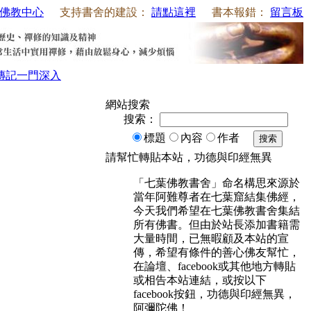
佛教中心
支持書舍的建設：
請點這裡
書本報錯：
留言板
傳記
一門深入
網站搜索
搜索：
標題
內容
作者
搜索
請幫忙轉貼本站，功德與印經無異
「七葉佛教書舍」命名構思來源於
當年阿難尊者在七葉窟結集佛經，
今天我們希望在七葉佛教書舍集結
所有佛書。但由於站長添加書籍需
大量時間，已無暇顧及本站的宣
傳，希望有條件的善心佛友幫忙，
在論壇、facebook或其他地方轉貼
或相告本站連結，或按以下
facebook按鈕，功德與印經無異，
阿彌陀佛！