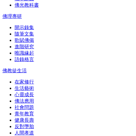
佛光教科書
佛理專研
開示錄集
隨筆文集
歌賦佛偈
進階研究
唯識緣起
語錄格言
佛教徒生活
在家修行
生活藝術
心靈成長
佛法應用
社會問題
青年教育
健康長壽
反對墮胎
人間孝道