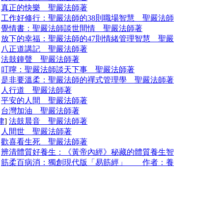
]
真正的快樂 聖嚴法師著
]
工作好修行：聖嚴法師的38則職場智慧 聖嚴法師
]
覺情書：聖嚴法師談世間情 聖嚴法師著
]
放下的幸福：聖嚴法師的47則情緒管理智慧 聖嚴
]
八正道講記 聖嚴法師著
]
法鼓鐘聲 聖嚴法師著
]
叮嚀：聖嚴法師談天下事 聖嚴法師著
]
是非要溫柔：聖嚴法師的禪式管理學 聖嚴法師著
]
人行道 聖嚴法師著
]
平安的人間 聖嚴法師著
]
台灣加油 聖嚴法師著
律
]
法鼓晨音 聖嚴法師著
]
人間世 聖嚴法師著
]
歡喜看生死 聖嚴法師著
]
辨清體質好養生：《黃帝內經》秘藏的體質養生智
]
筋柔百病消：獨創現代版「易筋經」 作者：養