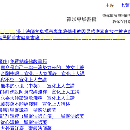
主站：
七葉
淨宗專集
淨土法師文集
禪宗專集
藏傳佛教
因果感應
素食放生
教史
集
民間善書
健康書籍
我們的 Facebook 粉絲群
贊助方式
戒邪淫網
著作
]
免費結緣佛教書籍
]
壽命是自己一點一滴努力來的 陳女士著
]
金剛棒喝 -- 宣化上人答問錄 宣化上人講
地獄不空 宣化上人主講
]
無辜的小鬼（中英） 宣化上人主講
陀經
]
佛說阿彌陀經淺釋 宣化上人主講
]
永嘉大師證道歌淺釋 宣化上人主講
地藏菩薩本願經淺釋 宣化上人講述
書籍
]
聖嚴說禪 聖嚴法師著
傳記
]
歸程（聖嚴法師自傳） 聖嚴法師著
]
從心溝通 聖嚴法師著
]
方外看紅塵 聖嚴法師著