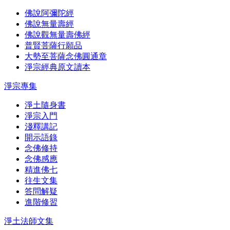
佛說阿彌陀經
佛說無量壽經
佛說觀無量壽佛經
普賢菩薩行願品
大勢至菩薩念佛圓通章
淨宗經典原文讀本
淨宗專集
淨土隨身書
淨宗入門
淺釋講記
開示語錄
念佛修持
念佛感應
精進佛七
往生文集
答問解疑
進階修習
淨土法師文集