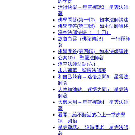
的學佛
活得快樂 -- 星雲禪話3 星雲法師
著
佛學問答(第一輯) 如本法師講述
佛學問答(第三輯) 如本法師講述
淨空法師法語（二十四）
故道白雲（佛陀傳記） 一行禪師
著
佛學問答(第四輯) 如本法師講述
公案100 聖嚴法師著
淨空法師法語(六）
步步蓮華 聖嚴法師著
和自己競賽 -- 迷悟之間6 星雲法
師著
人生加油站 -- 迷悟之間5 星雲法
師著
大機大用 -- 星雲禪話4 星雲法師
著
看開：給不聽話的心上一堂佛學
課 趙伯
星雲禪話2 -- 沒時間老 星雲法師
著