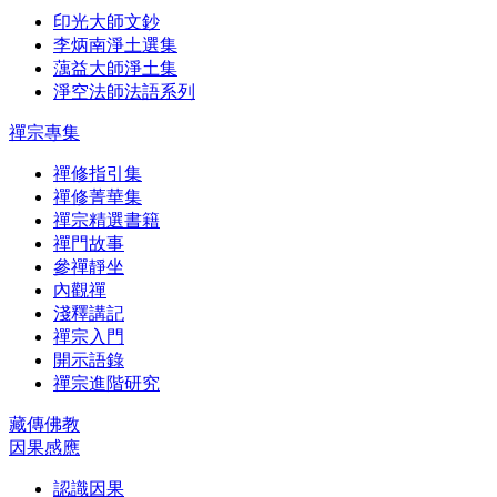
印光大師文鈔
李炳南淨土選集
蕅益大師淨土集
淨空法師法語系列
禪宗專集
禪修指引集
禪修菁華集
禪宗精選書籍
禪門故事
參禪靜坐
內觀禪
淺釋講記
禪宗入門
開示語錄
禪宗進階研究
藏傳佛教
因果感應
認識因果