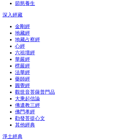
節慾養生
深入經藏
金剛經
地藏經
地藏占察經
心經
六祖壇經
華嚴經
楞嚴經
法華經
藥師經
圓覺經
觀世音菩薩普門品
大乘起信論
佛遺教三經
佛門孝經
勸發菩提心文
其他經典
淨土經典