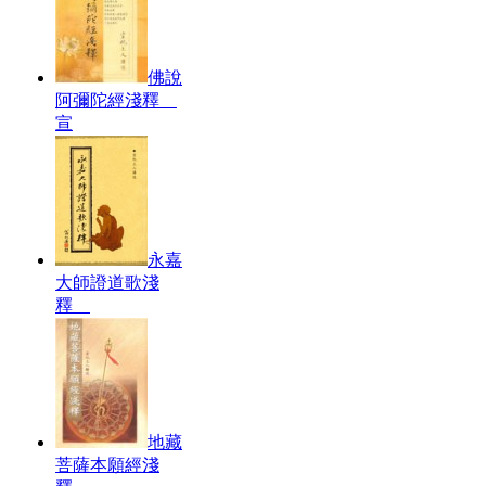
佛說
阿彌陀經淺釋
宣
永嘉
大師證道歌淺
釋
地藏
菩薩本願經淺