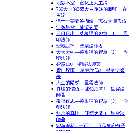
地獄不空 宣化上人主講
730天中的365天 -- 旅途的腳印 索
吉達
淨土十要問答擷錄 蕅益大師選錄
浩瀚星雲 林清玄著
日日日出—菜根譚的智慧（1） 聖
印法師
聖嚴說禪 聖嚴法師著
天天天藍—菜根譚的智慧（2） 聖
印法師
智慧100 聖嚴法師著
廬山煙雨 -- 星雲說偈2 星雲法師
著
人生的階梯 星雲法師
真理的價值 -- 迷悟之間1 星雲法
師著
夜夜夜思—菜根譚的智慧（3） 聖
印法師
無常的真理 -- 迷悟之間3 星雲法
師著
智海浪花 - 一百二十五位知識分子