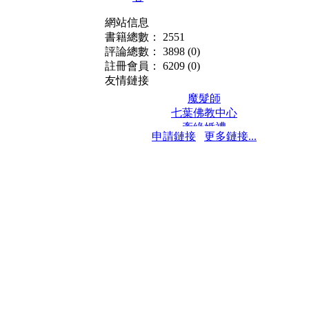
網站信息
書籍總數： 2551
評論總數： 3898
(0)
註冊會員： 6209
(0)
友情鏈接
魔髮師
七葉佛教中心
牽緣婚禮
申請鏈接
更多鏈接...
保髮堂