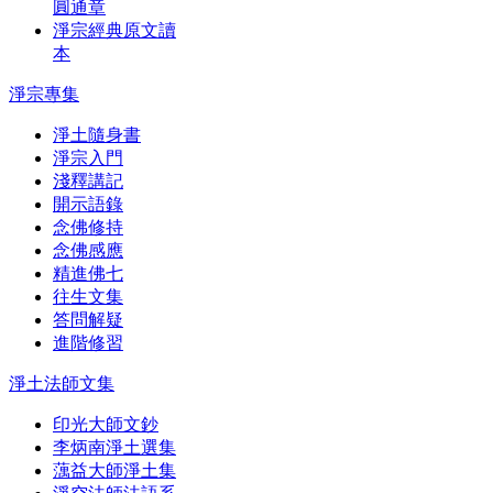
圓通章
淨宗經典原文讀
本
淨宗專集
淨土隨身書
淨宗入門
淺釋講記
開示語錄
念佛修持
念佛感應
精進佛七
往生文集
答問解疑
進階修習
淨土法師文集
印光大師文鈔
李炳南淨土選集
蕅益大師淨土集