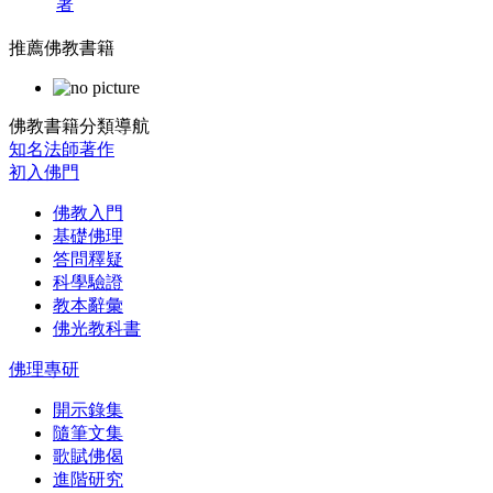
著
推薦佛教書籍
佛教書籍分類導航
知名法師著作
初入佛門
佛教入門
基礎佛理
答問釋疑
科學驗證
教本辭彙
佛光教科書
佛理專研
開示錄集
隨筆文集
歌賦佛偈
進階研究