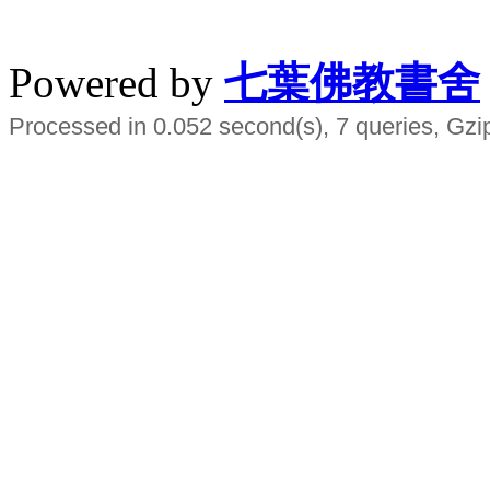
水晶
順正府大王公求道
Powered by
七葉佛教書舍
Processed in 0.052 second(s), 7 queries, Gzi
Smart EMS Slimming Muscle Trainer