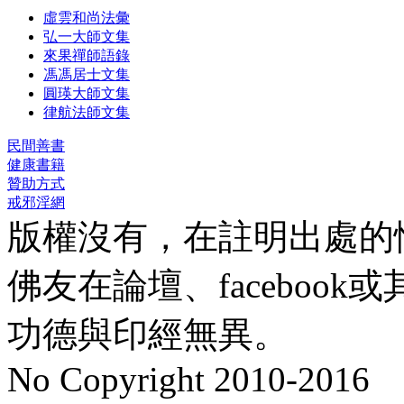
虛雲和尚法彙
弘一大師文集
來果禪師語錄
馮馮居士文集
圓瑛大師文集
律航法師文集
民間善書
健康書籍
贊助方式
戒邪淫網
版權沒有，在註明出處的
佛友在論壇、faceboo
功德與印經無異。
No Copyright 2010-2016