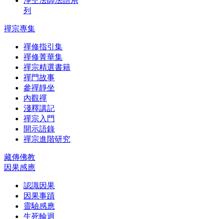
淨空法師法語系
列
禪宗專集
禪修指引集
禪修菁華集
禪宗精選書籍
禪門故事
參禪靜坐
內觀禪
淺釋講記
禪宗入門
開示語錄
禪宗進階研究
藏傳佛教
因果感應
認識因果
因果事蹟
靈驗感應
生死輪迴