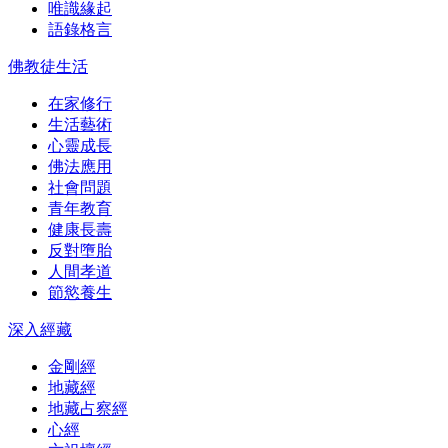
唯識緣起
語錄格言
佛教徒生活
在家修行
生活藝術
心靈成長
佛法應用
社會問題
青年教育
健康長壽
反對墮胎
人間孝道
節慾養生
深入經藏
金剛經
地藏經
地藏占察經
心經