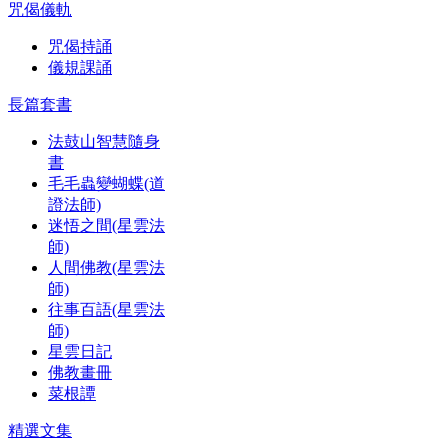
咒偈儀軌
咒偈持誦
儀規課誦
長篇套書
法鼓山智慧隨身
書
毛毛蟲變蝴蝶(道
證法師)
迷悟之間(星雲法
師)
人間佛教(星雲法
師)
往事百語(星雲法
師)
星雲日記
佛教畫冊
菜根譚
精選文集