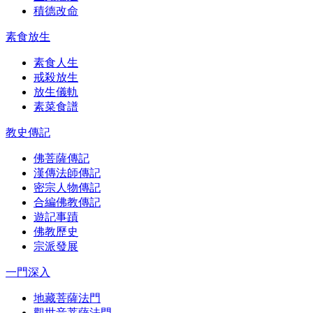
積德改命
素食放生
素食人生
戒殺放生
放生儀軌
素菜食譜
教史傳記
佛菩薩傳記
漢傳法師傳記
密宗人物傳記
合編佛教傳記
遊記事蹟
佛教歷史
宗派發展
一門深入
地藏菩薩法門
觀世音菩薩法門