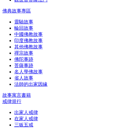
佛典故事專區
靈驗故事
輪回故事
中國佛教故事
印度佛教故事
其他佛教故事
禪宗故事
佛陀事跡
菩薩事跡
名人學佛故事
省人故事
法師的出家因緣
故事寓言書籍
戒律規行
出家人戒律
在家人戒律
三皈五戒