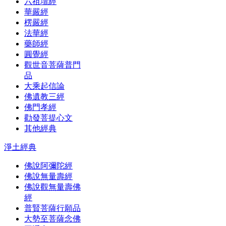
六祖壇經
華嚴經
楞嚴經
法華經
藥師經
圓覺經
觀世音菩薩普門
品
大乘起信論
佛遺教三經
佛門孝經
勸發菩提心文
其他經典
淨土經典
佛說阿彌陀經
佛說無量壽經
佛說觀無量壽佛
經
普賢菩薩行願品
大勢至菩薩念佛