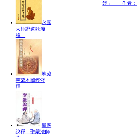
經」 作者：
永嘉
大師證道歌淺
釋
地藏
菩薩本願經淺
釋
聖嚴
說禪 聖嚴法師