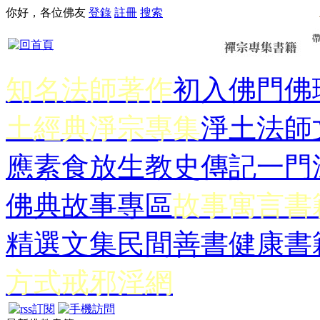
你好，各位佛友
登錄
註冊
搜索
知名法師著作
初入佛門
佛
土經典
淨宗專集
淨土法師
應
素食放生
教史傳記
一門
佛典故事專區
故事寓言書
精選文集
民間善書
健康書
方式
戒邪淫網