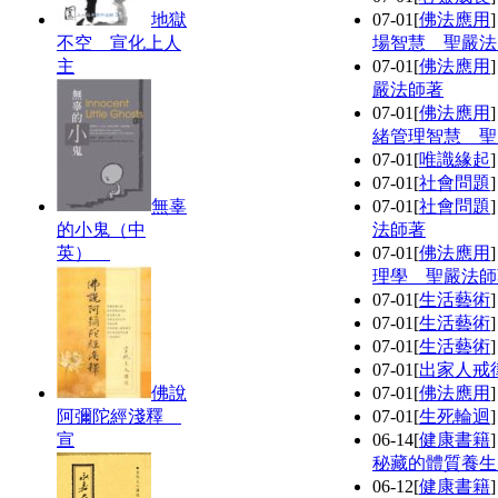
地獄
07-01
[
佛法應用
不空 宣化上人
場智慧 聖嚴法
主
07-01
[
佛法應用
嚴法師著
07-01
[
佛法應用
緒管理智慧 聖
07-01
[
唯識緣起
07-01
[
社會問題
無辜
07-01
[
社會問題
的小鬼（中
法師著
英）
07-01
[
佛法應用
理學 聖嚴法師
07-01
[
生活藝術
07-01
[
生活藝術
07-01
[
生活藝術
07-01
[
出家人戒
佛說
07-01
[
佛法應用
阿彌陀經淺釋
07-01
[
生死輪迴
宣
06-14
[
健康書籍
秘藏的體質養生
06-12
[
健康書籍