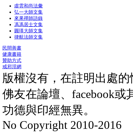
虛雲和尚法彙
弘一大師文集
來果禪師語錄
馮馮居士文集
圓瑛大師文集
律航法師文集
民間善書
健康書籍
贊助方式
戒邪淫網
版權沒有，在註明出處的
佛友在論壇、faceboo
功德與印經無異。
No Copyright 2010-2016