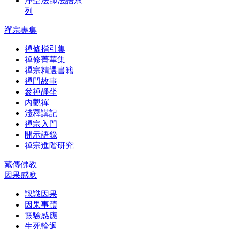
淨空法師法語系
列
禪宗專集
禪修指引集
禪修菁華集
禪宗精選書籍
禪門故事
參禪靜坐
內觀禪
淺釋講記
禪宗入門
開示語錄
禪宗進階研究
藏傳佛教
因果感應
認識因果
因果事蹟
靈驗感應
生死輪迴