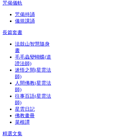
咒偈儀軌
咒偈持誦
儀規課誦
長篇套書
法鼓山智慧隨身
書
毛毛蟲變蝴蝶(道
證法師)
迷悟之間(星雲法
師)
人間佛教(星雲法
師)
往事百語(星雲法
師)
星雲日記
佛教畫冊
菜根譚
精選文集