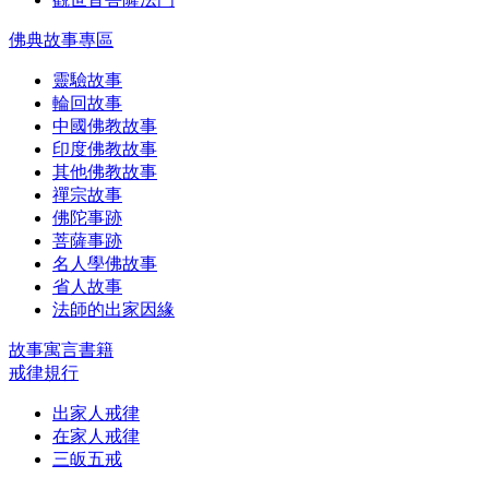
佛典故事專區
靈驗故事
輪回故事
中國佛教故事
印度佛教故事
其他佛教故事
禪宗故事
佛陀事跡
菩薩事跡
名人學佛故事
省人故事
法師的出家因緣
故事寓言書籍
戒律規行
出家人戒律
在家人戒律
三皈五戒