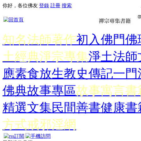
你好，各位佛友
登錄
註冊
搜索
知名法師著作
初入佛門
佛
土經典
淨宗專集
淨土法師
應
素食放生
教史傳記
一門
佛典故事專區
故事寓言書
精選文集
民間善書
健康書
方式
戒邪淫網