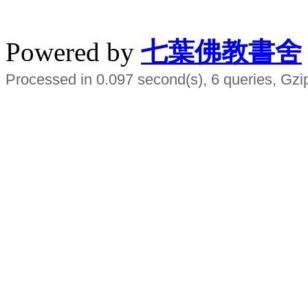
水晶
順正府大王公求道
Powered by
七葉佛教書舍
Processed in 0.097 second(s), 6 queries, Gzi
Smart EMS Slimming Muscle Trainer