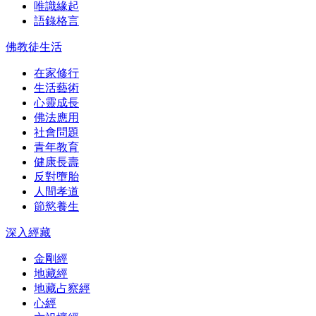
唯識緣起
語錄格言
佛教徒生活
在家修行
生活藝術
心靈成長
佛法應用
社會問題
青年教育
健康長壽
反對墮胎
人間孝道
節慾養生
深入經藏
金剛經
地藏經
地藏占察經
心經