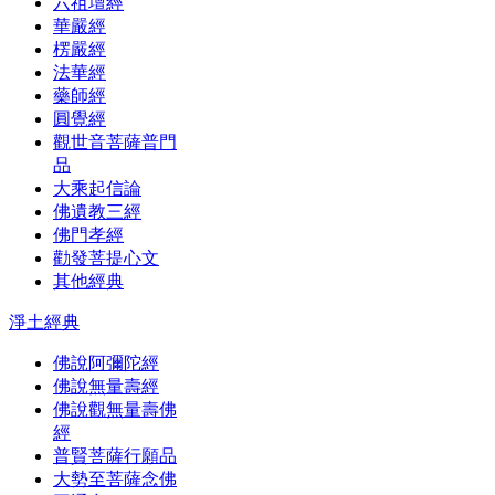
六祖壇經
華嚴經
楞嚴經
法華經
藥師經
圓覺經
觀世音菩薩普門
品
大乘起信論
佛遺教三經
佛門孝經
勸發菩提心文
其他經典
淨土經典
佛說阿彌陀經
佛說無量壽經
佛說觀無量壽佛
經
普賢菩薩行願品
大勢至菩薩念佛