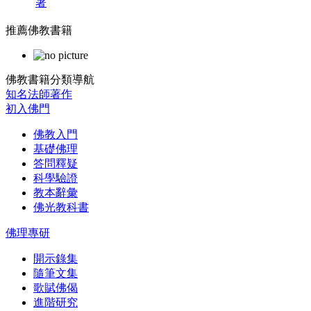
著
推薦佛教書籍
佛教書籍分類導航
知名法師著作
初入佛門
佛教入門
基礎佛理
答問釋疑
科學驗證
教本辭彙
佛光教科書
佛理專研
開示錄集
隨筆文集
歌賦佛偈
進階研究