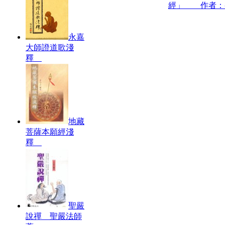
經」 作者：
永嘉
大師證道歌淺
釋
地藏
菩薩本願經淺
釋
聖嚴
說禪 聖嚴法師