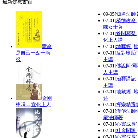
最新佛教書籍
09-05
[
知名法師
07-01
[
積德改命
陳女士著
07-01
[
答問釋疑
化上人講
壽命
07-01
[
地藏經
]
是自己一點一滴
07-01
[
反對墮胎
努
主講
07-01
[
佛說阿彌
人主講
07-01
[
淺釋講記
主講
07-01
[
地藏經
]
金剛
述
棒喝 -- 宣化上人
07-01
[
禪宗精選
07-01
[
漢傳法師
嚴法師著
07-01
[
心靈成長
07-01
[
社會問題
07-01
[
心靈成長