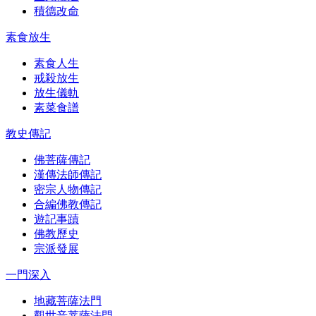
積德改命
素食放生
素食人生
戒殺放生
放生儀軌
素菜食譜
教史傳記
佛菩薩傳記
漢傳法師傳記
密宗人物傳記
合編佛教傳記
遊記事蹟
佛教歷史
宗派發展
一門深入
地藏菩薩法門
觀世音菩薩法門