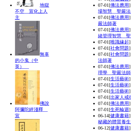
地獄
07-01
[
佛法應用
不空 宣化上人
場智慧 聖嚴法
主
07-01
[
佛法應用
嚴法師著
07-01
[
佛法應用
緒管理智慧 聖
07-01
[
唯識緣起
07-01
[
社會問題
無辜
07-01
[
社會問題
的小鬼（中
法師著
英）
07-01
[
佛法應用
理學 聖嚴法師
07-01
[
生活藝術
07-01
[
生活藝術
07-01
[
生活藝術
07-01
[
出家人戒
佛說
07-01
[
佛法應用
阿彌陀經淺釋
07-01
[
生死輪迴
宣
06-14
[
健康書籍
秘藏的體質養生
06-12
[
健康書籍