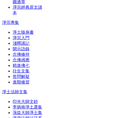
圓通章
淨宗經典原文讀
本
淨宗專集
淨土隨身書
淨宗入門
淺釋講記
開示語錄
念佛修持
念佛感應
精進佛七
往生文集
答問解疑
進階修習
淨土法師文集
印光大師文鈔
李炳南淨土選集
蕅益大師淨土集