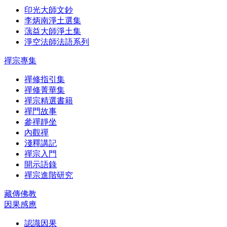
印光大師文鈔
李炳南淨土選集
蕅益大師淨土集
淨空法師法語系列
禪宗專集
禪修指引集
禪修菁華集
禪宗精選書籍
禪門故事
參禪靜坐
內觀禪
淺釋講記
禪宗入門
開示語錄
禪宗進階研究
藏傳佛教
因果感應
認識因果