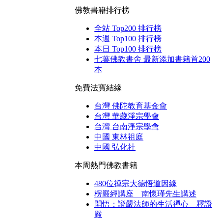
佛教書籍排行榜
全站 Top200 排行榜
本週 Top100 排行榜
本日 Top100 排行榜
七葉佛教書舍 最新添加書籍首200
本
免費法寶結緣
台灣 佛陀教育基金會
台灣 華藏淨宗學會
台灣 台南淨宗學會
中國 東林祖庭
中國 弘化社
本周熱門佛教書籍
480位禪宗大德悟道因緣
楞嚴經講座 南懷瑾先生講述
開悟：證嚴法師的生活禪心 釋證
嚴