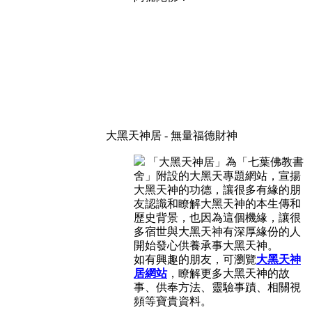
大黑天神居 - 無量福德財神
「大黑天神居」為「七葉佛教書
舍」附設的大黑天專題網站，宣揚
大黑天神的功德，讓很多有緣的朋
友認識和瞭解大黑天神的本生傳和
歷史背景，也因為這個機緣，讓很
多宿世與大黑天神有深厚緣份的人
開始發心供養承事大黑天神。
如有興趣的朋友，可瀏覽
大黑天神
居網站
，瞭解更多大黑天神的故
事、供奉方法、靈驗事蹟、相關視
頻等寶貴資料。