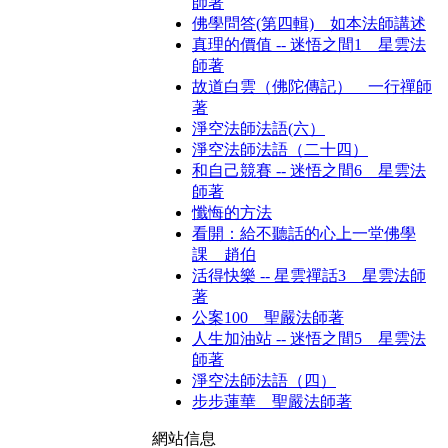
師著
佛學問答(第四輯) 如本法師講述
真理的價值 -- 迷悟之間1 星雲法
師著
故道白雲（佛陀傳記） 一行禪師
著
淨空法師法語(六）
淨空法師法語（二十四）
和自己競賽 -- 迷悟之間6 星雲法
師著
懺悔的方法
看開：給不聽話的心上一堂佛學
課 趙伯
活得快樂 -- 星雲禪話3 星雲法師
著
公案100 聖嚴法師著
人生加油站 -- 迷悟之間5 星雲法
師著
淨空法師法語（四）
步步蓮華 聖嚴法師著
網站信息