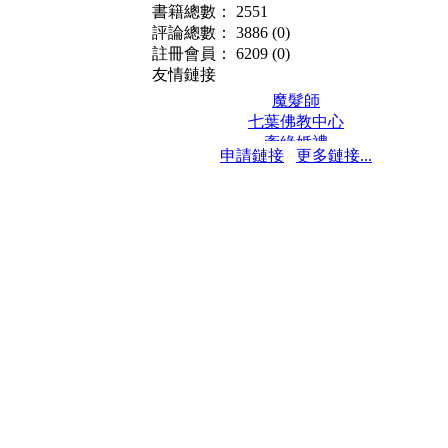
書籍總數： 2551
評論總數： 3886
(0)
註冊會員： 6209
(0)
友情鏈接
魔髮師
七葉佛教中心
牽緣婚禮
申請鏈接
更多鏈接...
保髮堂