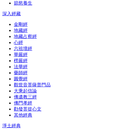
節慾養生
深入經藏
金剛經
地藏經
地藏占察經
心經
六祖壇經
華嚴經
楞嚴經
法華經
藥師經
圓覺經
觀世音菩薩普門品
大乘起信論
佛遺教三經
佛門孝經
勸發菩提心文
其他經典
淨土經典