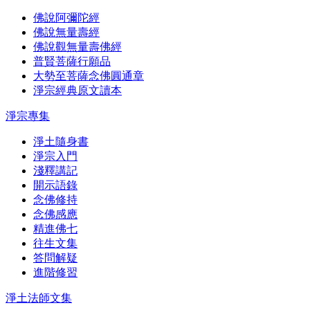
佛說阿彌陀經
佛說無量壽經
佛說觀無量壽佛經
普賢菩薩行願品
大勢至菩薩念佛圓通章
淨宗經典原文讀本
淨宗專集
淨土隨身書
淨宗入門
淺釋講記
開示語錄
念佛修持
念佛感應
精進佛七
往生文集
答問解疑
進階修習
淨土法師文集