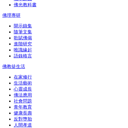
佛光教科書
佛理專研
開示錄集
隨筆文集
歌賦佛偈
進階研究
唯識緣起
語錄格言
佛教徒生活
在家修行
生活藝術
心靈成長
佛法應用
社會問題
青年教育
健康長壽
反對墮胎
人間孝道