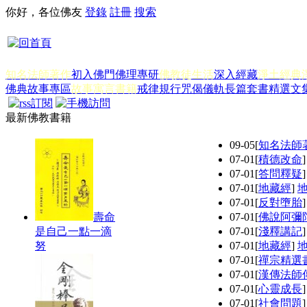
你好，各位佛友
登錄
註冊
搜索
知名法師著作
初入佛門
佛理專研
佛教徒生活
深入經藏
淨土經典
佛典故事專區
故事寓言書籍
戒律規行
咒偈儀軌
長篇套書
精選文
最新佛教書籍
09-05
[
知名法師
07-01
[
積德改命
07-01
[
答問釋疑
07-01
[
地藏經
]
07-01
[
反對墮胎
壽命
07-01
[
佛說阿彌
是自己一點一滴
07-01
[
淺釋講記
努
07-01
[
地藏經
]
07-01
[
禪宗精選
07-01
[
漢傳法師
07-01
[
心靈成長
07-01
[
社會問題