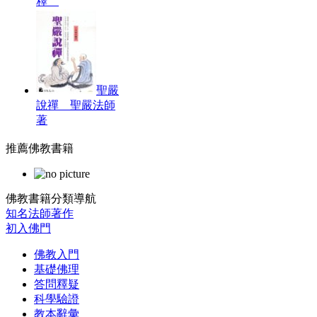
釋
聖嚴
說禪 聖嚴法師
著
推薦佛教書籍
佛教書籍分類導航
知名法師著作
初入佛門
佛教入門
基礎佛理
答問釋疑
科學驗證
教本辭彙