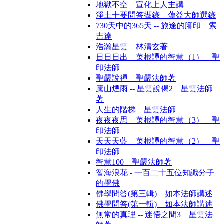
地獄不空 宣化上人主講
淨土十要問答擷錄 蕅益大師選錄
730天中的365天 -- 旅途的腳印 索
吉達
浩瀚星雲 林清玄著
日日日出—菜根譚的智慧（1） 聖
印法師
聖嚴說禪 聖嚴法師著
廬山煙雨 -- 星雲說偈2 星雲法師
著
人生的階梯 星雲法師
夜夜夜思—菜根譚的智慧（3） 聖
印法師
天天天藍—菜根譚的智慧（2） 聖
印法師
智慧100 聖嚴法師著
智海浪花 - 一百二十五位知識分子
的學佛
佛學問答(第三輯) 如本法師講述
佛學問答(第一輯) 如本法師講述
無常的真理 -- 迷悟之間3 星雲法