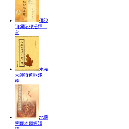
佛說
阿彌陀經淺釋
宣
永嘉
大師證道歌淺
釋
地藏
菩薩本願經淺