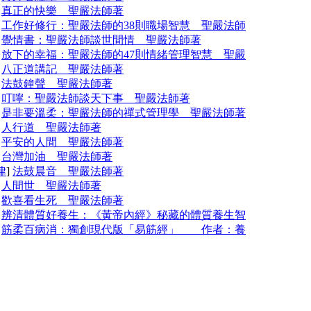
]
真正的快樂 聖嚴法師著
]
工作好修行：聖嚴法師的38則職場智慧 聖嚴法師
]
覺情書：聖嚴法師談世間情 聖嚴法師著
]
放下的幸福：聖嚴法師的47則情緒管理智慧 聖嚴
]
八正道講記 聖嚴法師著
]
法鼓鐘聲 聖嚴法師著
]
叮嚀：聖嚴法師談天下事 聖嚴法師著
]
是非要溫柔：聖嚴法師的禪式管理學 聖嚴法師著
]
人行道 聖嚴法師著
]
平安的人間 聖嚴法師著
]
台灣加油 聖嚴法師著
律
]
法鼓晨音 聖嚴法師著
]
人間世 聖嚴法師著
]
歡喜看生死 聖嚴法師著
]
辨清體質好養生：《黃帝內經》秘藏的體質養生智
]
筋柔百病消：獨創現代版「易筋經」 作者：養