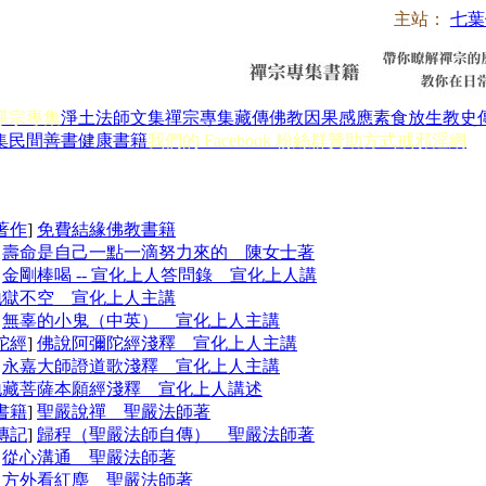
主站：
七葉
淨宗專集
淨土法師文集
禪宗專集
藏傳佛教
因果感應
素食放生
教史
集
民間善書
健康書籍
我們的 Facebook 粉絲群
贊助方式
戒邪淫網
著作
]
免費結緣佛教書籍
]
壽命是自己一點一滴努力來的 陳女士著
]
金剛棒喝 -- 宣化上人答問錄 宣化上人講
地獄不空 宣化上人主講
]
無辜的小鬼（中英） 宣化上人主講
陀經
]
佛說阿彌陀經淺釋 宣化上人主講
]
永嘉大師證道歌淺釋 宣化上人主講
地藏菩薩本願經淺釋 宣化上人講述
書籍
]
聖嚴說禪 聖嚴法師著
傳記
]
歸程（聖嚴法師自傳） 聖嚴法師著
]
從心溝通 聖嚴法師著
]
方外看紅塵 聖嚴法師著