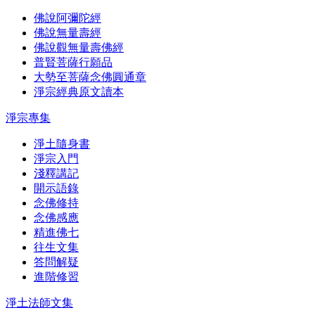
佛說阿彌陀經
佛說無量壽經
佛說觀無量壽佛經
普賢菩薩行願品
大勢至菩薩念佛圓通章
淨宗經典原文讀本
淨宗專集
淨土隨身書
淨宗入門
淺釋講記
開示語錄
念佛修持
念佛感應
精進佛七
往生文集
答問解疑
進階修習
淨土法師文集