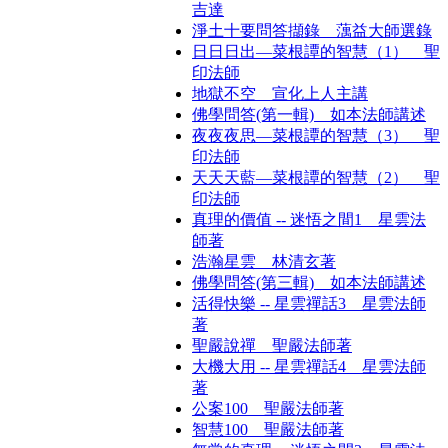
吉達
淨土十要問答擷錄 蕅益大師選錄
日日日出—菜根譚的智慧（1） 聖
印法師
地獄不空 宣化上人主講
佛學問答(第一輯) 如本法師講述
夜夜夜思—菜根譚的智慧（3） 聖
印法師
天天天藍—菜根譚的智慧（2） 聖
印法師
真理的價值 -- 迷悟之間1 星雲法
師著
浩瀚星雲 林清玄著
佛學問答(第三輯) 如本法師講述
活得快樂 -- 星雲禪話3 星雲法師
著
聖嚴說禪 聖嚴法師著
大機大用 -- 星雲禪話4 星雲法師
著
公案100 聖嚴法師著
智慧100 聖嚴法師著