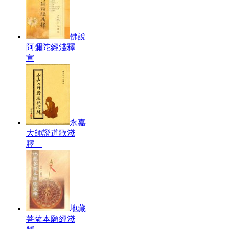
佛說
阿彌陀經淺釋
宣
永嘉
大師證道歌淺
釋
地藏
菩薩本願經淺