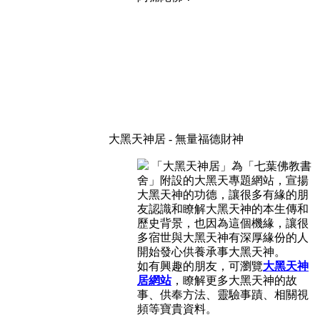
大黑天神居 - 無量福德財神
「大黑天神居」為「七葉佛教書
舍」附設的大黑天專題網站，宣揚
大黑天神的功德，讓很多有緣的朋
友認識和瞭解大黑天神的本生傳和
歷史背景，也因為這個機緣，讓很
多宿世與大黑天神有深厚緣份的人
開始發心供養承事大黑天神。
如有興趣的朋友，可瀏覽
大黑天神
居網站
，瞭解更多大黑天神的故
事、供奉方法、靈驗事蹟、相關視
頻等寶貴資料。