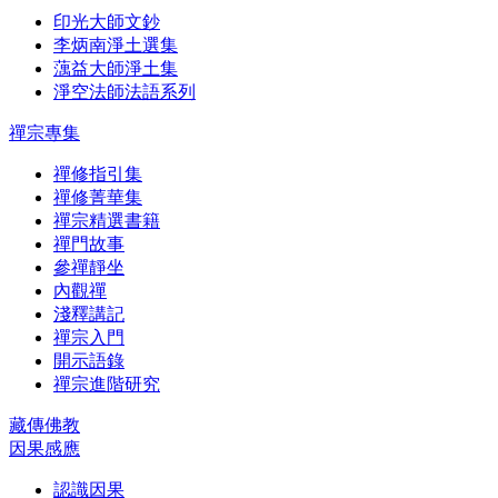
印光大師文鈔
李炳南淨土選集
蕅益大師淨土集
淨空法師法語系列
禪宗專集
禪修指引集
禪修菁華集
禪宗精選書籍
禪門故事
參禪靜坐
內觀禪
淺釋講記
禪宗入門
開示語錄
禪宗進階研究
藏傳佛教
因果感應
認識因果