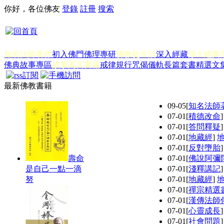
你好，各位佛友
登錄
註冊
搜索
知名法師著作
初入佛門
佛理專研
佛教徒生活
深入經藏
淨土經典
佛典故事專區
故事寓言書籍
戒律規行
咒偈儀軌
長篇套書
精選文
最新佛教書籍
09-05
[
知名法師
07-01
[
積德改命
07-01
[
答問釋疑
07-01
[
地藏經
]
07-01
[
反對墮胎
壽命
07-01
[
佛說阿彌
是自己一點一滴
07-01
[
淺釋講記
努
07-01
[
地藏經
]
07-01
[
禪宗精選
07-01
[
漢傳法師
07-01
[
心靈成長
07-01
[
社會問題