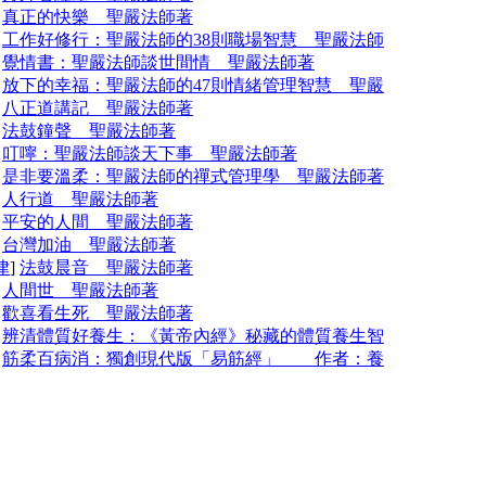
]
真正的快樂 聖嚴法師著
]
工作好修行：聖嚴法師的38則職場智慧 聖嚴法師
]
覺情書：聖嚴法師談世間情 聖嚴法師著
]
放下的幸福：聖嚴法師的47則情緒管理智慧 聖嚴
]
八正道講記 聖嚴法師著
]
法鼓鐘聲 聖嚴法師著
]
叮嚀：聖嚴法師談天下事 聖嚴法師著
]
是非要溫柔：聖嚴法師的禪式管理學 聖嚴法師著
]
人行道 聖嚴法師著
]
平安的人間 聖嚴法師著
]
台灣加油 聖嚴法師著
律
]
法鼓晨音 聖嚴法師著
]
人間世 聖嚴法師著
]
歡喜看生死 聖嚴法師著
]
辨清體質好養生：《黃帝內經》秘藏的體質養生智
]
筋柔百病消：獨創現代版「易筋經」 作者：養