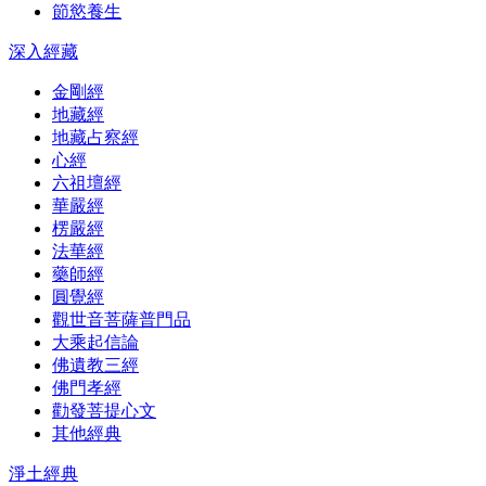
節慾養生
深入經藏
金剛經
地藏經
地藏占察經
心經
六祖壇經
華嚴經
楞嚴經
法華經
藥師經
圓覺經
觀世音菩薩普門品
大乘起信論
佛遺教三經
佛門孝經
勸發菩提心文
其他經典
淨土經典