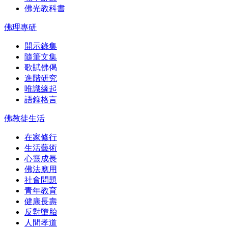
佛光教科書
佛理專研
開示錄集
隨筆文集
歌賦佛偈
進階研究
唯識緣起
語錄格言
佛教徒生活
在家修行
生活藝術
心靈成長
佛法應用
社會問題
青年教育
健康長壽
反對墮胎
人間孝道