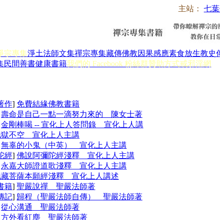
主站：
七葉
淨宗專集
淨土法師文集
禪宗專集
藏傳佛教
因果感應
素食放生
教史
集
民間善書
健康書籍
我們的 Facebook 粉絲群
贊助方式
戒邪淫網
著作
]
免費結緣佛教書籍
]
壽命是自己一點一滴努力來的 陳女士著
]
金剛棒喝 -- 宣化上人答問錄 宣化上人講
地獄不空 宣化上人主講
]
無辜的小鬼（中英） 宣化上人主講
陀經
]
佛說阿彌陀經淺釋 宣化上人主講
]
永嘉大師證道歌淺釋 宣化上人主講
地藏菩薩本願經淺釋 宣化上人講述
書籍
]
聖嚴說禪 聖嚴法師著
傳記
]
歸程（聖嚴法師自傳） 聖嚴法師著
]
從心溝通 聖嚴法師著
]
方外看紅塵 聖嚴法師著