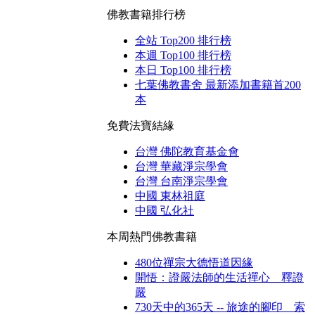
佛教書籍排行榜
全站 Top200 排行榜
本週 Top100 排行榜
本日 Top100 排行榜
七葉佛教書舍 最新添加書籍首200
本
免費法寶結緣
台灣 佛陀教育基金會
台灣 華藏淨宗學會
台灣 台南淨宗學會
中國 東林祖庭
中國 弘化社
本周熱門佛教書籍
480位禪宗大德悟道因緣
開悟：證嚴法師的生活禪心 釋證
嚴
730天中的365天 -- 旅途的腳印 索