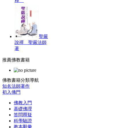
釋
聖嚴
說禪 聖嚴法師
著
推薦佛教書籍
佛教書籍分類導航
知名法師著作
初入佛門
佛教入門
基礎佛理
答問釋疑
科學驗證
教本辭彙