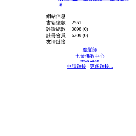
著
網站信息
書籍總數： 2551
評論總數： 3898
(0)
註冊會員： 6209
(0)
友情鏈接
魔髮師
七葉佛教中心
牽緣婚禮
申請鏈接
更多鏈接...
保髮堂