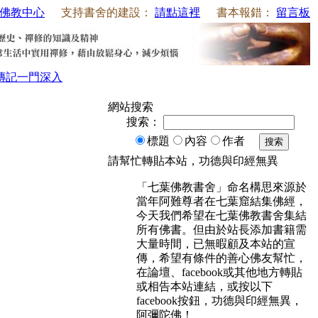
佛教中心
支持書舍的建設：
請點這裡
書本報錯：
留言板
傳記
一門深入
網站搜索
搜索：
標題
內容
作者
搜索
請幫忙轉貼本站，功德與印經無異
「七葉佛教書舍」命名構思來源於
當年阿難尊者在七葉窟結集佛經，
今天我們希望在七葉佛教書舍集結
所有佛書。但由於站長添加書籍需
大量時間，已無暇顧及本站的宣
傳，希望有條件的善心佛友幫忙，
在論壇、facebook或其他地方轉貼
或相告本站連結，或按以下
facebook按鈕，功德與印經無異，
阿彌陀佛！