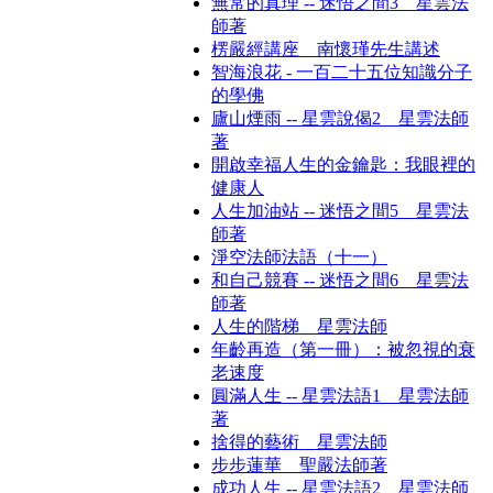
無常的真理 -- 迷悟之間3 星雲法
師著
楞嚴經講座 南懷瑾先生講述
智海浪花 - 一百二十五位知識分子
的學佛
廬山煙雨 -- 星雲說偈2 星雲法師
著
開啟幸福人生的金鑰匙：我眼裡的
健康人
人生加油站 -- 迷悟之間5 星雲法
師著
淨空法師法語（十一）
和自己競賽 -- 迷悟之間6 星雲法
師著
人生的階梯 星雲法師
年齡再造（第一冊）：被忽視的衰
老速度
圓滿人生 -- 星雲法語1 星雲法師
著
捨得的藝術 星雲法師
步步蓮華 聖嚴法師著
成功人生 -- 星雲法語2 星雲法師