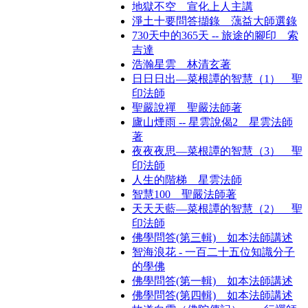
地獄不空 宣化上人主講
淨土十要問答擷錄 蕅益大師選錄
730天中的365天 -- 旅途的腳印 索
吉達
浩瀚星雲 林清玄著
日日日出—菜根譚的智慧（1） 聖
印法師
聖嚴說禪 聖嚴法師著
廬山煙雨 -- 星雲說偈2 星雲法師
著
夜夜夜思—菜根譚的智慧（3） 聖
印法師
人生的階梯 星雲法師
智慧100 聖嚴法師著
天天天藍—菜根譚的智慧（2） 聖
印法師
佛學問答(第三輯) 如本法師講述
智海浪花 - 一百二十五位知識分子
的學佛
佛學問答(第一輯) 如本法師講述
佛學問答(第四輯) 如本法師講述