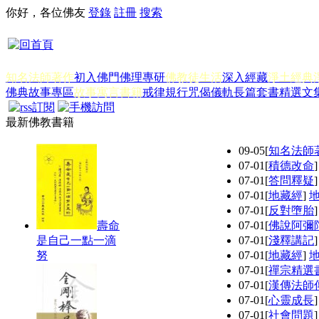
你好，各位佛友
登錄
註冊
搜索
知名法師著作
初入佛門
佛理專研
佛教徒生活
深入經藏
淨土經典
佛典故事專區
故事寓言書籍
戒律規行
咒偈儀軌
長篇套書
精選文
最新佛教書籍
09-05
[
知名法師
07-01
[
積德改命
07-01
[
答問釋疑
07-01
[
地藏經
]
07-01
[
反對墮胎
壽命
07-01
[
佛說阿彌
是自己一點一滴
07-01
[
淺釋講記
努
07-01
[
地藏經
]
07-01
[
禪宗精選
07-01
[
漢傳法師
07-01
[
心靈成長
07-01
[
社會問題