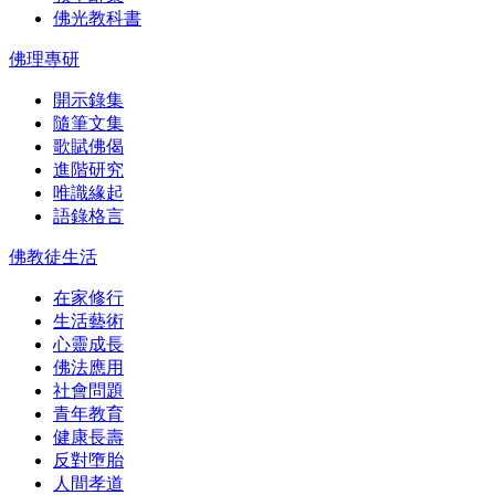
佛光教科書
佛理專研
開示錄集
隨筆文集
歌賦佛偈
進階研究
唯識緣起
語錄格言
佛教徒生活
在家修行
生活藝術
心靈成長
佛法應用
社會問題
青年教育
健康長壽
反對墮胎
人間孝道