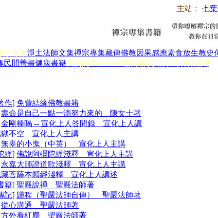
主站：
七葉
淨宗專集
淨土法師文集
禪宗專集
藏傳佛教
因果感應
素食放生
教史
集
民間善書
健康書籍
我們的 Facebook 粉絲群
贊助方式
戒邪淫網
著作
]
免費結緣佛教書籍
]
壽命是自己一點一滴努力來的 陳女士著
]
金剛棒喝 -- 宣化上人答問錄 宣化上人講
地獄不空 宣化上人主講
]
無辜的小鬼（中英） 宣化上人主講
陀經
]
佛說阿彌陀經淺釋 宣化上人主講
]
永嘉大師證道歌淺釋 宣化上人主講
地藏菩薩本願經淺釋 宣化上人講述
書籍
]
聖嚴說禪 聖嚴法師著
傳記
]
歸程（聖嚴法師自傳） 聖嚴法師著
]
從心溝通 聖嚴法師著
]
方外看紅塵 聖嚴法師著