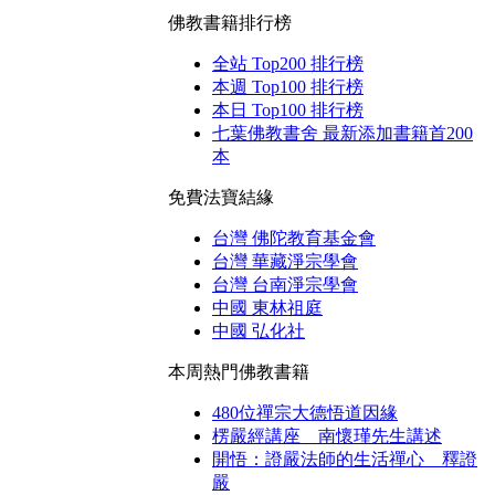
佛教書籍排行榜
全站 Top200 排行榜
本週 Top100 排行榜
本日 Top100 排行榜
七葉佛教書舍 最新添加書籍首200
本
免費法寶結緣
台灣 佛陀教育基金會
台灣 華藏淨宗學會
台灣 台南淨宗學會
中國 東林祖庭
中國 弘化社
本周熱門佛教書籍
480位禪宗大德悟道因緣
楞嚴經講座 南懷瑾先生講述
開悟：證嚴法師的生活禪心 釋證
嚴