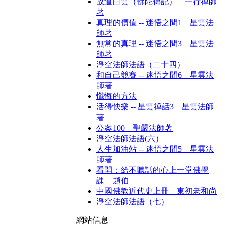
故道白雲（佛陀傳記） 一行禪師
著
真理的價值 -- 迷悟之間1 星雲法
師著
無常的真理 -- 迷悟之間3 星雲法
師著
淨空法師法語（二十四）
和自己競賽 -- 迷悟之間6 星雲法
師著
懺悔的方法
活得快樂 -- 星雲禪話3 星雲法師
著
公案100 聖嚴法師著
淨空法師法語(六）
人生加油站 -- 迷悟之間5 星雲法
師著
看開：給不聽話的心上一堂佛學
課 趙伯
中國佛教近代史上冊 東初老和尚
淨空法師法語（七）
網站信息