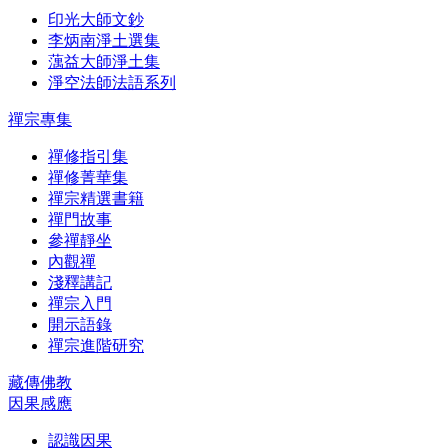
印光大師文鈔
李炳南淨土選集
蕅益大師淨土集
淨空法師法語系列
禪宗專集
禪修指引集
禪修菁華集
禪宗精選書籍
禪門故事
參禪靜坐
內觀禪
淺釋講記
禪宗入門
開示語錄
禪宗進階研究
藏傳佛教
因果感應
認識因果