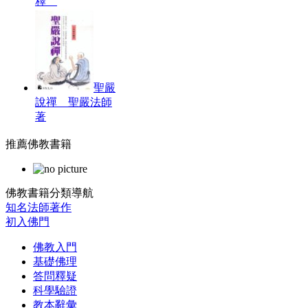
釋
聖嚴
說禪 聖嚴法師
著
推薦佛教書籍
佛教書籍分類導航
知名法師著作
初入佛門
佛教入門
基礎佛理
答問釋疑
科學驗證
教本辭彙