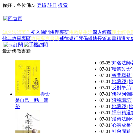
你好，各位佛友
登錄
註冊
搜索
知名法師著作
初入佛門
佛理專研
佛教徒生活
深入經藏
淨土經典
佛典故事專區
故事寓言書籍
戒律規行
咒偈儀軌
長篇套書
精選文
最新佛教書籍
09-05
[
知名法師
07-01
[
積德改命
07-01
[
答問釋疑
07-01
[
地藏經
]
07-01
[
反對墮胎
壽命
07-01
[
佛說阿彌
是自己一點一滴
07-01
[
淺釋講記
努
07-01
[
地藏經
]
07-01
[
禪宗精選
07-01
[
漢傳法師
07-01
[
心靈成長
07-01
[
社會問題