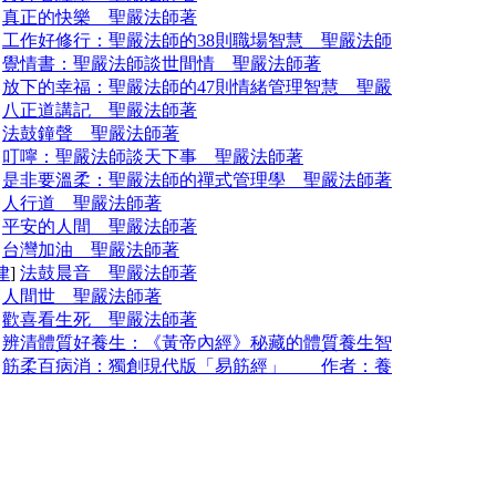
]
真正的快樂 聖嚴法師著
]
工作好修行：聖嚴法師的38則職場智慧 聖嚴法師
]
覺情書：聖嚴法師談世間情 聖嚴法師著
]
放下的幸福：聖嚴法師的47則情緒管理智慧 聖嚴
]
八正道講記 聖嚴法師著
]
法鼓鐘聲 聖嚴法師著
]
叮嚀：聖嚴法師談天下事 聖嚴法師著
]
是非要溫柔：聖嚴法師的禪式管理學 聖嚴法師著
]
人行道 聖嚴法師著
]
平安的人間 聖嚴法師著
]
台灣加油 聖嚴法師著
律
]
法鼓晨音 聖嚴法師著
]
人間世 聖嚴法師著
]
歡喜看生死 聖嚴法師著
]
辨清體質好養生：《黃帝內經》秘藏的體質養生智
]
筋柔百病消：獨創現代版「易筋經」 作者：養