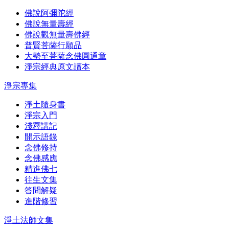
佛說阿彌陀經
佛說無量壽經
佛說觀無量壽佛經
普賢菩薩行願品
大勢至菩薩念佛圓通章
淨宗經典原文讀本
淨宗專集
淨土隨身書
淨宗入門
淺釋講記
開示語錄
念佛修持
念佛感應
精進佛七
往生文集
答問解疑
進階修習
淨土法師文集