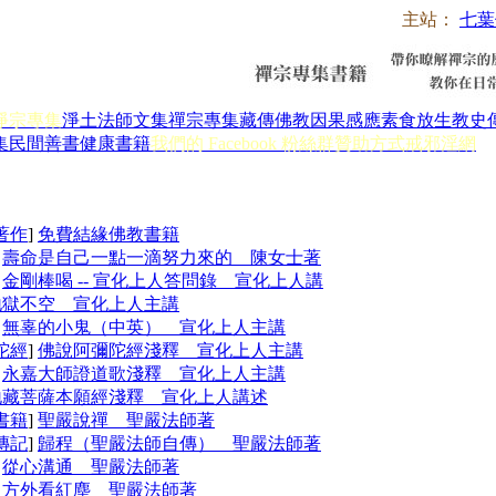
主站：
七葉
淨宗專集
淨土法師文集
禪宗專集
藏傳佛教
因果感應
素食放生
教史
集
民間善書
健康書籍
我們的 Facebook 粉絲群
贊助方式
戒邪淫網
著作
]
免費結緣佛教書籍
]
壽命是自己一點一滴努力來的 陳女士著
]
金剛棒喝 -- 宣化上人答問錄 宣化上人講
地獄不空 宣化上人主講
]
無辜的小鬼（中英） 宣化上人主講
陀經
]
佛說阿彌陀經淺釋 宣化上人主講
]
永嘉大師證道歌淺釋 宣化上人主講
地藏菩薩本願經淺釋 宣化上人講述
書籍
]
聖嚴說禪 聖嚴法師著
傳記
]
歸程（聖嚴法師自傳） 聖嚴法師著
]
從心溝通 聖嚴法師著
]
方外看紅塵 聖嚴法師著