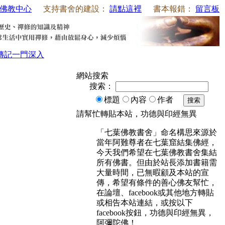
佛教中心
支持書舍的建設：
請點這裡
書本報錯：
留言板
傳記
一門深入
網站搜索
搜索：
標題
內容
作者
搜索
請幫忙轉貼本站，功德與印經無異
「七葉佛教書舍」命名構思來源於
當年阿難尊者在七葉窟結集佛經，
今天我們希望在七葉佛教書舍集結
所有佛書。但由於站長添加書籍需
大量時間，已無暇顧及本站的宣
傳，希望有條件的善心佛友幫忙，
在論壇、facebook或其他地方轉貼
或相告本站連結，或按以下
facebook按鈕，功德與印經無異，
阿彌陀佛！