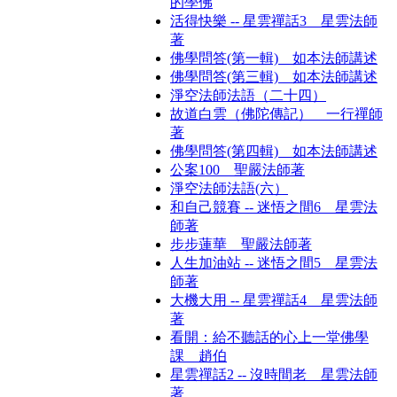
的學佛
活得快樂 -- 星雲禪話3 星雲法師
著
佛學問答(第一輯) 如本法師講述
佛學問答(第三輯) 如本法師講述
淨空法師法語（二十四）
故道白雲（佛陀傳記） 一行禪師
著
佛學問答(第四輯) 如本法師講述
公案100 聖嚴法師著
淨空法師法語(六）
和自己競賽 -- 迷悟之間6 星雲法
師著
步步蓮華 聖嚴法師著
人生加油站 -- 迷悟之間5 星雲法
師著
大機大用 -- 星雲禪話4 星雲法師
著
看開：給不聽話的心上一堂佛學
課 趙伯
星雲禪話2 -- 沒時間老 星雲法師
著