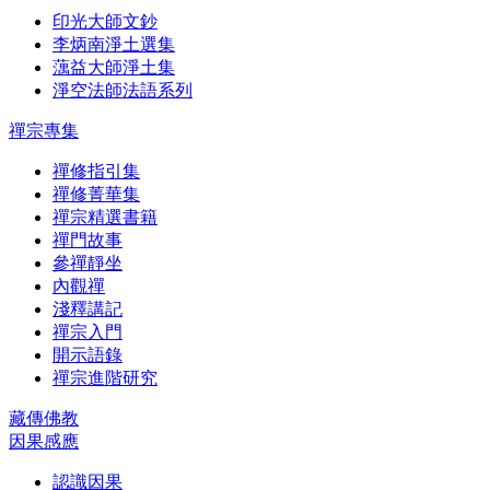
印光大師文鈔
李炳南淨土選集
蕅益大師淨土集
淨空法師法語系列
禪宗專集
禪修指引集
禪修菁華集
禪宗精選書籍
禪門故事
參禪靜坐
內觀禪
淺釋講記
禪宗入門
開示語錄
禪宗進階研究
藏傳佛教
因果感應
認識因果