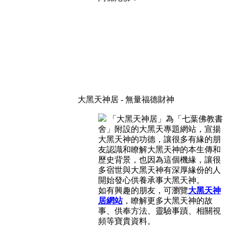
大黑天神居 - 無量福德財神
「大黑天神居」為「七葉佛教書
舍」附設的大黑天專題網站，宣揚
大黑天神的功德，讓很多有緣的朋
友認識和瞭解大黑天神的本生傳和
歷史背景，也因為這個機緣，讓很
多宿世與大黑天神有深厚緣份的人
開始發心供養承事大黑天神。
如有興趣的朋友，可瀏覽
大黑天神
居網站
，瞭解更多大黑天神的故
事、供奉方法、靈驗事蹟、相關視
頻等寶貴資料。