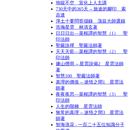
地獄不空 宣化上人主講
730天中的365天 -- 旅途的腳印 索
吉達
淨土十要問答擷錄 蕅益大師選錄
浩瀚星雲 林清玄著
日日日出—菜根譚的智慧（1） 聖
印法師
聖嚴說禪 聖嚴法師著
天天天藍—菜根譚的智慧（2） 聖
印法師
廬山煙雨 -- 星雲說偈2 星雲法師
著
智慧100 聖嚴法師著
真理的價值 -- 迷悟之間1 星雲法
師著
夜夜夜思—菜根譚的智慧（3） 聖
印法師
人生的階梯 星雲法師
無常的真理 -- 迷悟之間3 星雲法
師著
智海浪花 - 一百二十五位知識分子