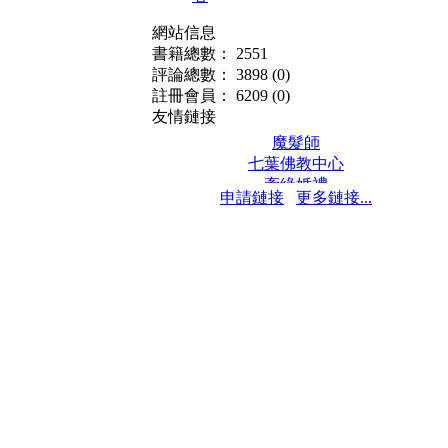
網站信息
書籍總數： 2551
評論總數： 3898
(0)
註冊會員： 6209
(0)
友情鏈接
魔髮師
七葉佛教中心
牽緣婚禮
申請鏈接
更多鏈接...
保髮堂