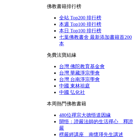
佛教書籍排行榜
全站 Top200 排行榜
本週 Top100 排行榜
本日 Top100 排行榜
七葉佛教書舍 最新添加書籍首200
本
免費法寶結緣
台灣 佛陀教育基金會
台灣 華藏淨宗學會
台灣 台南淨宗學會
中國 東林祖庭
中國 弘化社
本周熱門佛教書籍
480位禪宗大德悟道因緣
開悟：證嚴法師的生活禪心 釋證
嚴
楞嚴經講座 南懷瑾先生講述