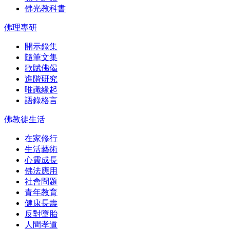
佛光教科書
佛理專研
開示錄集
隨筆文集
歌賦佛偈
進階研究
唯識緣起
語錄格言
佛教徒生活
在家修行
生活藝術
心靈成長
佛法應用
社會問題
青年教育
健康長壽
反對墮胎
人間孝道