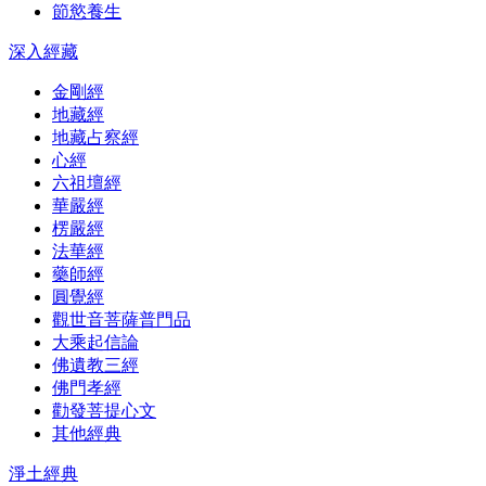
節慾養生
深入經藏
金剛經
地藏經
地藏占察經
心經
六祖壇經
華嚴經
楞嚴經
法華經
藥師經
圓覺經
觀世音菩薩普門品
大乘起信論
佛遺教三經
佛門孝經
勸發菩提心文
其他經典
淨土經典