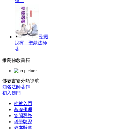
釋
聖嚴
說禪 聖嚴法師
著
推薦佛教書籍
佛教書籍分類導航
知名法師著作
初入佛門
佛教入門
基礎佛理
答問釋疑
科學驗證
教本辭彙