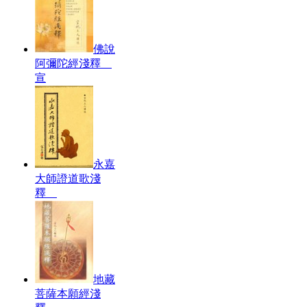
佛說
阿彌陀經淺釋
宣
永嘉
大師證道歌淺
釋
地藏
菩薩本願經淺