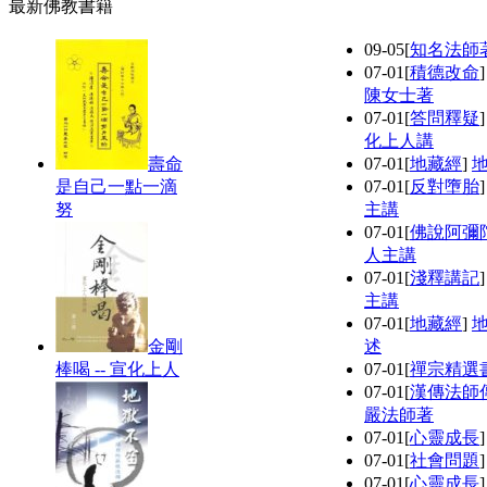
最新佛教書籍
09-05
[
知名法師
07-01
[
積德改命
陳女士著
07-01
[
答問釋疑
化上人講
壽命
07-01
[
地藏經
]
是自己一點一滴
07-01
[
反對墮胎
努
主講
07-01
[
佛說阿彌
人主講
07-01
[
淺釋講記
主講
07-01
[
地藏經
]
金剛
述
棒喝 -- 宣化上人
07-01
[
禪宗精選
07-01
[
漢傳法師
嚴法師著
07-01
[
心靈成長
07-01
[
社會問題
07-01
[
心靈成長