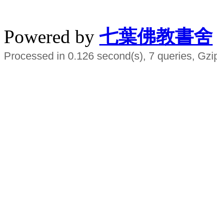
水晶
順正府大王公求道
Powered by
七葉佛教書舍
Processed in 0.126 second(s), 7 queries, Gzi
Smart EMS Slimming Muscle Trainer