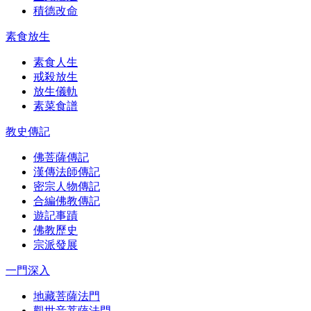
積德改命
素食放生
素食人生
戒殺放生
放生儀軌
素菜食譜
教史傳記
佛菩薩傳記
漢傳法師傳記
密宗人物傳記
合編佛教傳記
遊記事蹟
佛教歷史
宗派發展
一門深入
地藏菩薩法門
觀世音菩薩法門