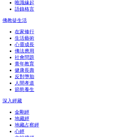
唯識緣起
語錄格言
佛教徒生活
在家修行
生活藝術
心靈成長
佛法應用
社會問題
青年教育
健康長壽
反對墮胎
人間孝道
節慾養生
深入經藏
金剛經
地藏經
地藏占察經
心經