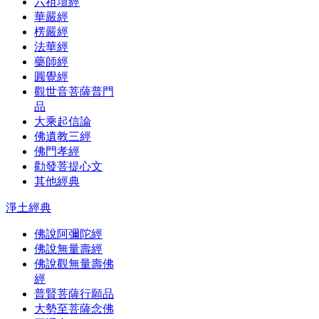
六祖壇經
華嚴經
楞嚴經
法華經
藥師經
圓覺經
觀世音菩薩普門
品
大乘起信論
佛遺教三經
佛門孝經
勸發菩提心文
其他經典
淨土經典
佛說阿彌陀經
佛說無量壽經
佛說觀無量壽佛
經
普賢菩薩行願品
大勢至菩薩念佛