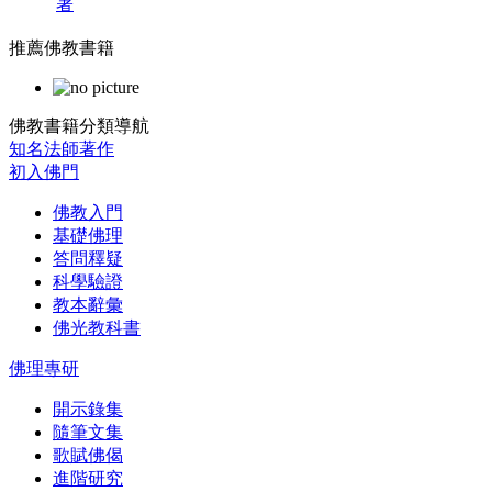
著
推薦佛教書籍
佛教書籍分類導航
知名法師著作
初入佛門
佛教入門
基礎佛理
答問釋疑
科學驗證
教本辭彙
佛光教科書
佛理專研
開示錄集
隨筆文集
歌賦佛偈
進階研究