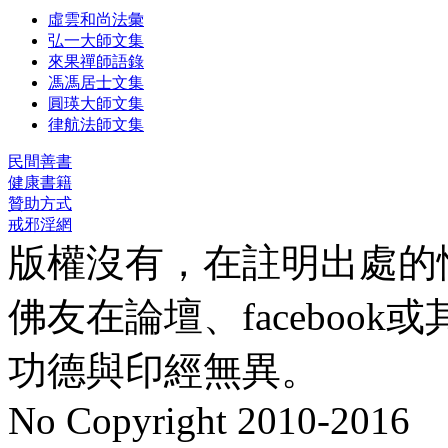
虛雲和尚法彙
弘一大師文集
來果禪師語錄
馮馮居士文集
圓瑛大師文集
律航法師文集
民間善書
健康書籍
贊助方式
戒邪淫網
版權沒有，在註明出處的
佛友在論壇、faceboo
功德與印經無異。
No Copyright 2010-2016