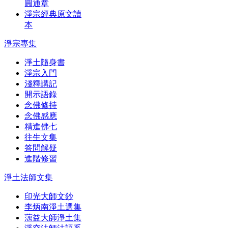
圓通章
淨宗經典原文讀
本
淨宗專集
淨土隨身書
淨宗入門
淺釋講記
開示語錄
念佛修持
念佛感應
精進佛七
往生文集
答問解疑
進階修習
淨土法師文集
印光大師文鈔
李炳南淨土選集
蕅益大師淨土集