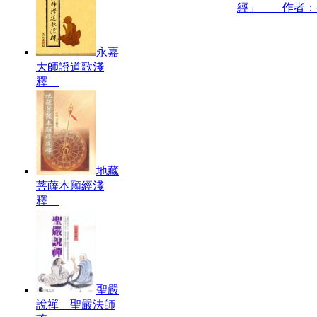
經」 作者：
永嘉
大師證道歌淺
釋
地藏
菩薩本願經淺
釋
聖嚴
說禪 聖嚴法師