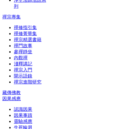
淨空法師法語系
列
禪宗專集
禪修指引集
禪修菁華集
禪宗精選書籍
禪門故事
參禪靜坐
內觀禪
淺釋講記
禪宗入門
開示語錄
禪宗進階研究
藏傳佛教
因果感應
認識因果
因果事蹟
靈驗感應
生死輪迴