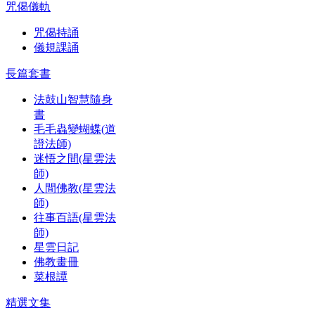
咒偈儀軌
咒偈持誦
儀規課誦
長篇套書
法鼓山智慧隨身
書
毛毛蟲變蝴蝶(道
證法師)
迷悟之間(星雲法
師)
人間佛教(星雲法
師)
往事百語(星雲法
師)
星雲日記
佛教畫冊
菜根譚
精選文集