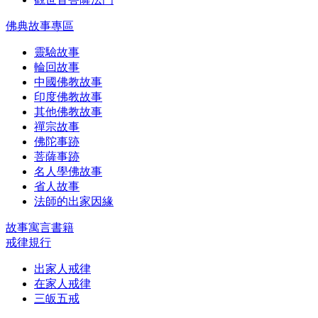
佛典故事專區
靈驗故事
輪回故事
中國佛教故事
印度佛教故事
其他佛教故事
禪宗故事
佛陀事跡
菩薩事跡
名人學佛故事
省人故事
法師的出家因緣
故事寓言書籍
戒律規行
出家人戒律
在家人戒律
三皈五戒