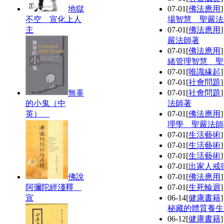
地獄
07-01
[
佛法應用
不空 宣化上人
場智慧 聖嚴法
主
07-01
[
佛法應用
嚴法師著
07-01
[
佛法應用
緒管理智慧 聖
07-01
[
唯識緣起
07-01
[
社會問題
無辜
07-01
[
社會問題
的小鬼（中
法師著
英）
07-01
[
佛法應用
理學 聖嚴法師
07-01
[
生活藝術
07-01
[
生活藝術
07-01
[
生活藝術
07-01
[
出家人戒
佛說
07-01
[
佛法應用
阿彌陀經淺釋
07-01
[
生死輪迴
宣
06-14
[
健康書籍
秘藏的體質養生
06-12
[
健康書籍