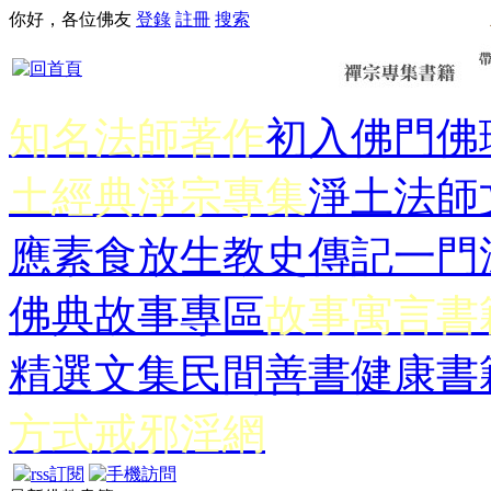
你好，各位佛友
登錄
註冊
搜索
知名法師著作
初入佛門
佛
土經典
淨宗專集
淨土法師
應
素食放生
教史傳記
一門
佛典故事專區
故事寓言書
精選文集
民間善書
健康書
方式
戒邪淫網