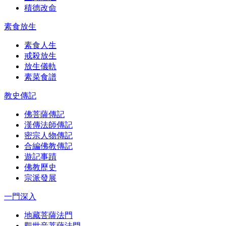
積德改命
素食放生
素食人生
戒殺放生
放生儀軌
素菜食譜
教史傳記
佛菩薩傳記
漢傳法師傳記
密宗人物傳記
合編佛教傳記
遊記事蹟
佛教歷史
宗派發展
一門深入
地藏菩薩法門
觀世音菩薩法門