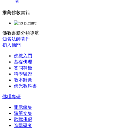
著
推薦佛教書籍
佛教書籍分類導航
知名法師著作
初入佛門
佛教入門
基礎佛理
答問釋疑
科學驗證
教本辭彙
佛光教科書
佛理專研
開示錄集
隨筆文集
歌賦佛偈
進階研究