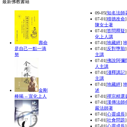
最新佛教書籍
09-05
[
知名法師
07-01
[
積德改命
陳女士著
07-01
[
答問釋疑
化上人講
壽命
07-01
[
地藏經
]
是自己一點一滴
07-01
[
反對墮胎
努
主講
07-01
[
佛說阿彌
人主講
07-01
[
淺釋講記
主講
07-01
[
地藏經
]
金剛
述
棒喝 -- 宣化上人
07-01
[
禪宗精選
07-01
[
漢傳法師
嚴法師著
07-01
[
心靈成長
07-01
[
社會問題
07-01
[
心靈成長