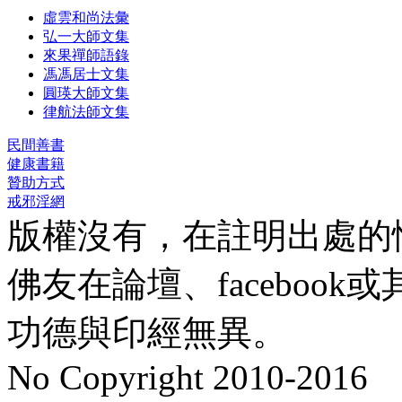
虛雲和尚法彙
弘一大師文集
來果禪師語錄
馮馮居士文集
圓瑛大師文集
律航法師文集
民間善書
健康書籍
贊助方式
戒邪淫網
版權沒有，在註明出處的
佛友在論壇、faceboo
功德與印經無異。
No Copyright 2010-2016