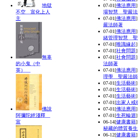
地獄
07-01
[
佛法應用
不空 宣化上人
場智慧 聖嚴法
主
07-01
[
佛法應用
嚴法師著
07-01
[
佛法應用
緒管理智慧 聖
07-01
[
唯識緣起
07-01
[
社會問題
無辜
07-01
[
社會問題
的小鬼（中
法師著
英）
07-01
[
佛法應用
理學 聖嚴法師
07-01
[
生活藝術
07-01
[
生活藝術
07-01
[
生活藝術
07-01
[
出家人戒
佛說
07-01
[
佛法應用
阿彌陀經淺釋
07-01
[
生死輪迴
宣
06-14
[
健康書籍
秘藏的體質養生
06-12
[
健康書籍