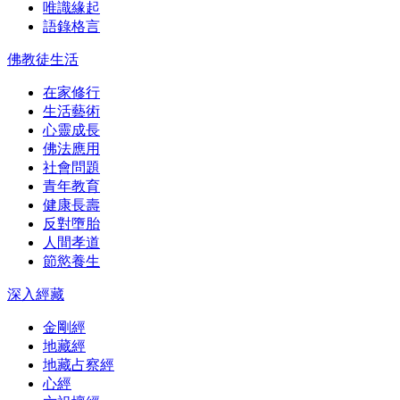
唯識緣起
語錄格言
佛教徒生活
在家修行
生活藝術
心靈成長
佛法應用
社會問題
青年教育
健康長壽
反對墮胎
人間孝道
節慾養生
深入經藏
金剛經
地藏經
地藏占察經
心經