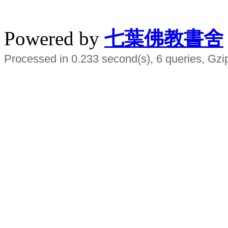
水晶
順正府大王公求道
Powered by
七葉佛教書舍
Processed in 0.233 second(s), 6 queries, Gzi
Smart EMS Slimming Muscle Trainer