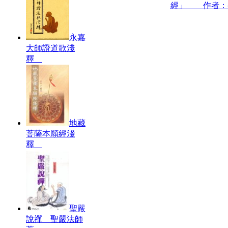
經」 作者：
永嘉
大師證道歌淺
釋
地藏
菩薩本願經淺
釋
聖嚴
說禪 聖嚴法師