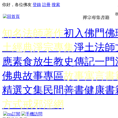
你好，各位佛友
登錄
註冊
搜索
知名法師著作
初入佛門
佛
土經典
淨宗專集
淨土法師
應
素食放生
教史傳記
一門
佛典故事專區
故事寓言書
精選文集
民間善書
健康書
方式
戒邪淫網