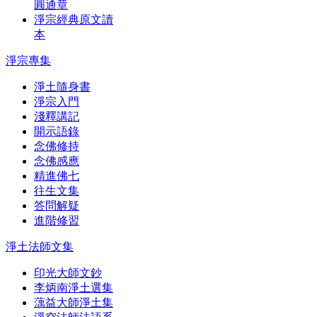
圓通章
淨宗經典原文讀
本
淨宗專集
淨土隨身書
淨宗入門
淺釋講記
開示語錄
念佛修持
念佛感應
精進佛七
往生文集
答問解疑
進階修習
淨土法師文集
印光大師文鈔
李炳南淨土選集
蕅益大師淨土集