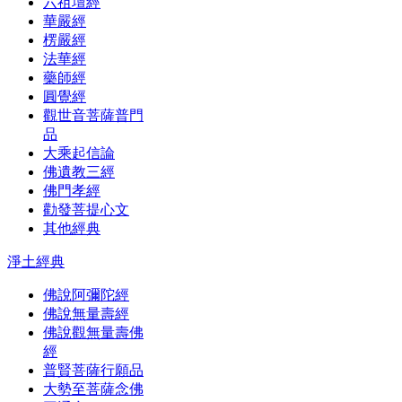
六祖壇經
華嚴經
楞嚴經
法華經
藥師經
圓覺經
觀世音菩薩普門
品
大乘起信論
佛遺教三經
佛門孝經
勸發菩提心文
其他經典
淨土經典
佛說阿彌陀經
佛說無量壽經
佛說觀無量壽佛
經
普賢菩薩行願品
大勢至菩薩念佛