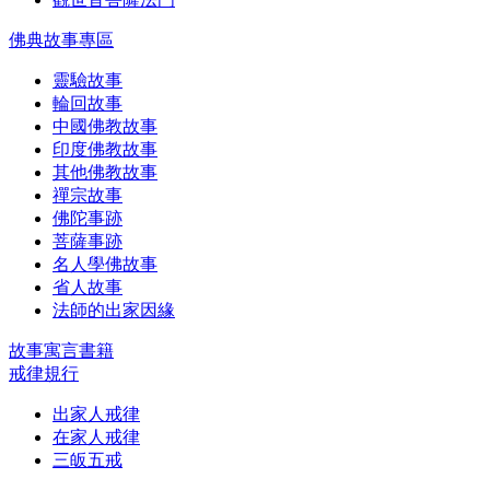
佛典故事專區
靈驗故事
輪回故事
中國佛教故事
印度佛教故事
其他佛教故事
禪宗故事
佛陀事跡
菩薩事跡
名人學佛故事
省人故事
法師的出家因緣
故事寓言書籍
戒律規行
出家人戒律
在家人戒律
三皈五戒