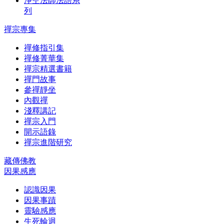
淨空法師法語系
列
禪宗專集
禪修指引集
禪修菁華集
禪宗精選書籍
禪門故事
參禪靜坐
內觀禪
淺釋講記
禪宗入門
開示語錄
禪宗進階研究
藏傳佛教
因果感應
認識因果
因果事蹟
靈驗感應
生死輪迴