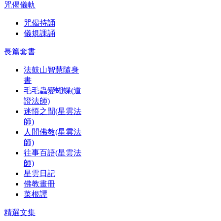
咒偈儀軌
咒偈持誦
儀規課誦
長篇套書
法鼓山智慧隨身
書
毛毛蟲變蝴蝶(道
證法師)
迷悟之間(星雲法
師)
人間佛教(星雲法
師)
往事百語(星雲法
師)
星雲日記
佛教畫冊
菜根譚
精選文集