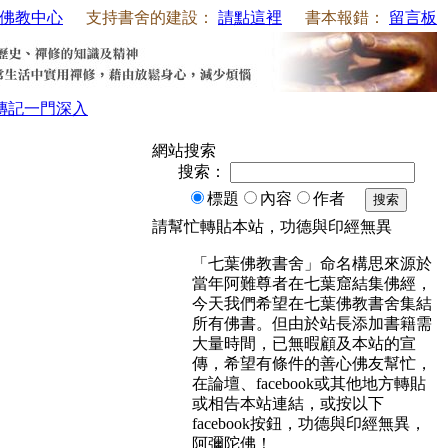
佛教中心
支持書舍的建設：
請點這裡
書本報錯：
留言板
傳記
一門深入
網站搜索
搜索：
標題
內容
作者
搜索
請幫忙轉貼本站，功德與印經無異
「七葉佛教書舍」命名構思來源於
當年阿難尊者在七葉窟結集佛經，
今天我們希望在七葉佛教書舍集結
所有佛書。但由於站長添加書籍需
大量時間，已無暇顧及本站的宣
傳，希望有條件的善心佛友幫忙，
在論壇、facebook或其他地方轉貼
或相告本站連結，或按以下
facebook按鈕，功德與印經無異，
阿彌陀佛！