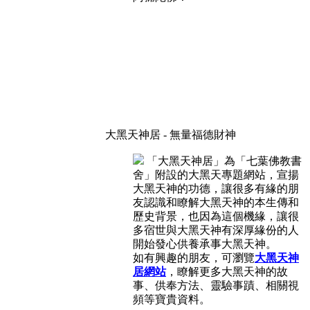
大黑天神居 - 無量福德財神
「大黑天神居」為「七葉佛教書
舍」附設的大黑天專題網站，宣揚
大黑天神的功德，讓很多有緣的朋
友認識和瞭解大黑天神的本生傳和
歷史背景，也因為這個機緣，讓很
多宿世與大黑天神有深厚緣份的人
開始發心供養承事大黑天神。
如有興趣的朋友，可瀏覽
大黑天神
居網站
，瞭解更多大黑天神的故
事、供奉方法、靈驗事蹟、相關視
頻等寶貴資料。