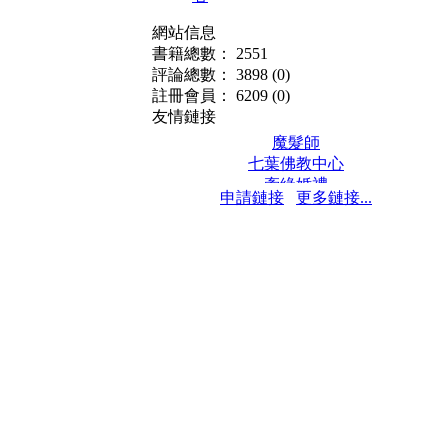
網站信息
書籍總數： 2551
評論總數： 3898
(0)
註冊會員： 6209
(0)
友情鏈接
魔髮師
七葉佛教中心
牽緣婚禮
申請鏈接
更多鏈接...
保髮堂