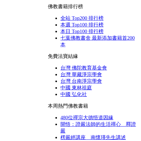
佛教書籍排行榜
全站 Top200 排行榜
本週 Top100 排行榜
本日 Top100 排行榜
七葉佛教書舍 最新添加書籍首200
本
免費法寶結緣
台灣 佛陀教育基金會
台灣 華藏淨宗學會
台灣 台南淨宗學會
中國 東林祖庭
中國 弘化社
本周熱門佛教書籍
480位禪宗大德悟道因緣
開悟：證嚴法師的生活禪心 釋證
嚴
楞嚴經講座 南懷瑾先生講述