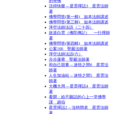
的學佛
活得快樂 -- 星雲禪話3 星雲法師
著
佛學問答(第一輯) 如本法師講述
佛學問答(第三輯) 如本法師講述
淨空法師法語（二十四）
故道白雲（佛陀傳記） 一行禪師
著
佛學問答(第四輯) 如本法師講述
公案100 聖嚴法師著
淨空法師法語(六）
步步蓮華 聖嚴法師著
和自己競賽 -- 迷悟之間6 星雲法
師著
人生加油站 -- 迷悟之間5 星雲法
師著
大機大用 -- 星雲禪話4 星雲法師
著
看開：給不聽話的心上一堂佛學
課 趙伯
星雲禪話2 -- 沒時間老 星雲法師
著