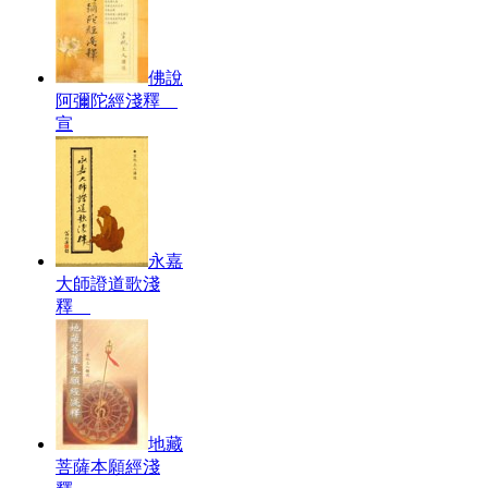
佛說
阿彌陀經淺釋
宣
永嘉
大師證道歌淺
釋
地藏
菩薩本願經淺