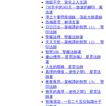
地獄不空 宣化上人主講
730天中的365天 -- 旅途的腳印 索
吉達
淨土十要問答擷錄 蕅益大師選錄
浩瀚星雲 林清玄著
日日日出—菜根譚的智慧（1） 聖
印法師
聖嚴說禪 聖嚴法師著
天天天藍—菜根譚的智慧（2） 聖
印法師
智慧100 聖嚴法師著
廬山煙雨 -- 星雲說偈2 星雲法師
著
人生的階梯 星雲法師
真理的價值 -- 迷悟之間1 星雲法
師著
夜夜夜思—菜根譚的智慧（3） 聖
印法師
無常的真理 -- 迷悟之間3 星雲法
師著
智海浪花 - 一百二十五位知識分子