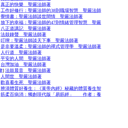
]
真正的快樂 聖嚴法師著
]
工作好修行：聖嚴法師的38則職場智慧 聖嚴法師
]
覺情書：聖嚴法師談世間情 聖嚴法師著
]
放下的幸福：聖嚴法師的47則情緒管理智慧 聖嚴
]
八正道講記 聖嚴法師著
]
法鼓鐘聲 聖嚴法師著
]
叮嚀：聖嚴法師談天下事 聖嚴法師著
]
是非要溫柔：聖嚴法師的禪式管理學 聖嚴法師著
]
人行道 聖嚴法師著
]
平安的人間 聖嚴法師著
]
台灣加油 聖嚴法師著
律
]
法鼓晨音 聖嚴法師著
]
人間世 聖嚴法師著
]
歡喜看生死 聖嚴法師著
]
辨清體質好養生：《黃帝內經》秘藏的體質養生智
]
筋柔百病消：獨創現代版「易筋經」 作者：養