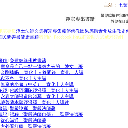
主站：
七葉
淨宗專集
淨土法師文集
禪宗專集
藏傳佛教
因果感應
素食放生
教史
集
民間善書
健康書籍
我們的 Facebook 粉絲群
贊助方式
戒邪淫網
著作
]
免費結緣佛教書籍
]
壽命是自己一點一滴努力來的 陳女士著
]
金剛棒喝 -- 宣化上人答問錄 宣化上人講
地獄不空 宣化上人主講
]
無辜的小鬼（中英） 宣化上人主講
陀經
]
佛說阿彌陀經淺釋 宣化上人主講
]
永嘉大師證道歌淺釋 宣化上人主講
地藏菩薩本願經淺釋 宣化上人講述
書籍
]
聖嚴說禪 聖嚴法師著
傳記
]
歸程（聖嚴法師自傳） 聖嚴法師著
]
從心溝通 聖嚴法師著
]
方外看紅塵 聖嚴法師著