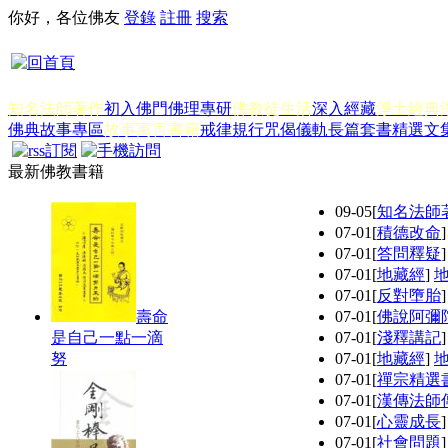
你好，各位佛友
登錄
註冊
搜索
知名法師著作
初入佛門
佛理專研
佛教徒生活
深入經藏
淨土經典
佛典故事專區
故事寓言書籍
戒律規行
咒偈儀軌
長篇套書
精選文
最新佛教書籍
09-05
[
知名法師
07-01
[
積德改命
07-01
[
答問釋疑
07-01
[
地藏經
]
07-01
[
反對墮胎
壽命
07-01
[
佛說阿彌
是自己一點一滴
07-01
[
淺釋講記
努
07-01
[
地藏經
]
07-01
[
禪宗精選
07-01
[
漢傳法師
07-01
[
心靈成長
07-01
[
社會問題