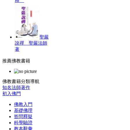
釋
聖嚴
說禪 聖嚴法師
著
推薦佛教書籍
佛教書籍分類導航
知名法師著作
初入佛門
佛教入門
基礎佛理
答問釋疑
科學驗證
教本辭彙