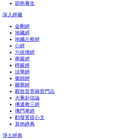
節慾養生
深入經藏
金剛經
地藏經
地藏占察經
心經
六祖壇經
華嚴經
楞嚴經
法華經
藥師經
圓覺經
觀世音菩薩普門品
大乘起信論
佛遺教三經
佛門孝經
勸發菩提心文
其他經典
淨土經典