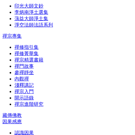
印光大師文鈔
李炳南淨土選集
蕅益大師淨土集
淨空法師法語系列
禪宗專集
禪修指引集
禪修菁華集
禪宗精選書籍
禪門故事
參禪靜坐
內觀禪
淺釋講記
禪宗入門
開示語錄
禪宗進階研究
藏傳佛教
因果感應
認識因果