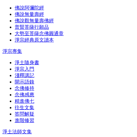
佛說阿彌陀經
佛說無量壽經
佛說觀無量壽佛經
普賢菩薩行願品
大勢至菩薩念佛圓通章
淨宗經典原文讀本
淨宗專集
淨土隨身書
淨宗入門
淺釋講記
開示語錄
念佛修持
念佛感應
精進佛七
往生文集
答問解疑
進階修習
淨土法師文集