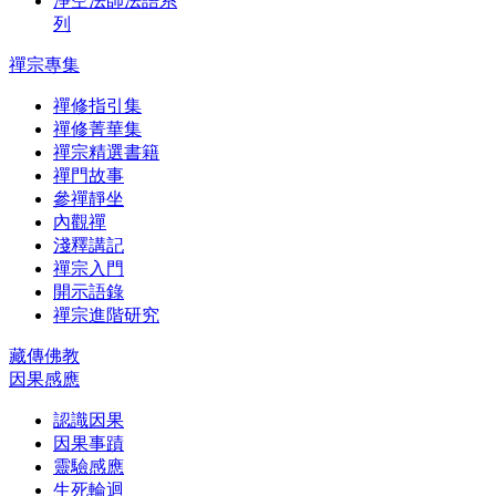
淨空法師法語系
列
禪宗專集
禪修指引集
禪修菁華集
禪宗精選書籍
禪門故事
參禪靜坐
內觀禪
淺釋講記
禪宗入門
開示語錄
禪宗進階研究
藏傳佛教
因果感應
認識因果
因果事蹟
靈驗感應
生死輪迴