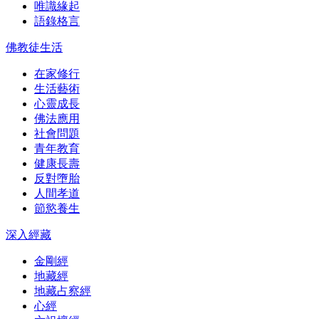
唯識緣起
語錄格言
佛教徒生活
在家修行
生活藝術
心靈成長
佛法應用
社會問題
青年教育
健康長壽
反對墮胎
人間孝道
節慾養生
深入經藏
金剛經
地藏經
地藏占察經
心經