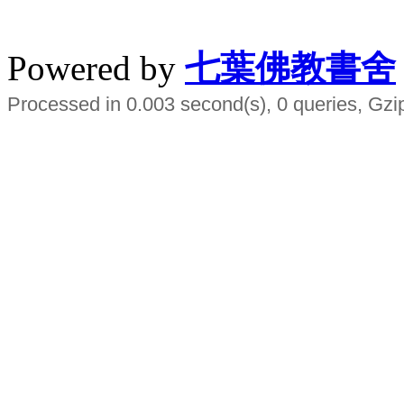
水晶
順正府大王公求道
Powered by
七葉佛教書舍
Processed in 0.003 second(s), 0 queries, Gzi
Smart EMS Slimming Muscle Trainer