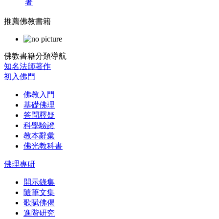
著
推薦佛教書籍
佛教書籍分類導航
知名法師著作
初入佛門
佛教入門
基礎佛理
答問釋疑
科學驗證
教本辭彙
佛光教科書
佛理專研
開示錄集
隨筆文集
歌賦佛偈
進階研究