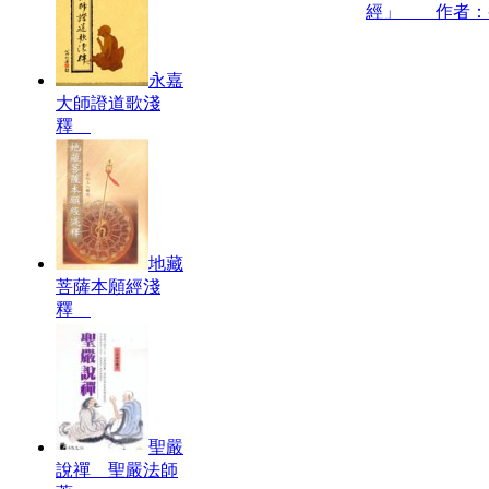
經」 作者：
永嘉
大師證道歌淺
釋
地藏
菩薩本願經淺
釋
聖嚴
說禪 聖嚴法師