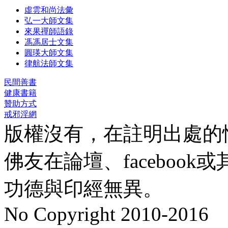
虛雲和尚法彙
弘一大師文集
來果禪師語錄
馮馮居士文集
圓瑛大師文集
律航法師文集
民間善書
健康書籍
贊助方式
戒邪淫網
版權沒有，在註明出處的
佛友在論壇、faceboo
功德與印經無異。
No Copyright 2010-2016