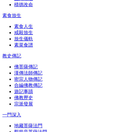
積德改命
素食放生
素食人生
戒殺放生
放生儀軌
素菜食譜
教史傳記
佛菩薩傳記
漢傳法師傳記
密宗人物傳記
合編佛教傳記
遊記事蹟
佛教歷史
宗派發展
一門深入
地藏菩薩法門
觀世音菩薩法門