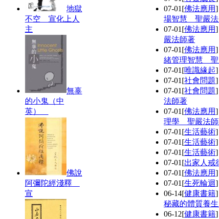
地獄
07-01
[
佛法應用
不空 宣化上人
場智慧 聖嚴法
主
07-01
[
佛法應用
嚴法師著
07-01
[
佛法應用
緒管理智慧 聖
07-01
[
唯識緣起
07-01
[
社會問題
無辜
07-01
[
社會問題
的小鬼（中
法師著
英）
07-01
[
佛法應用
理學 聖嚴法師
07-01
[
生活藝術
07-01
[
生活藝術
07-01
[
生活藝術
07-01
[
出家人戒
佛說
07-01
[
佛法應用
阿彌陀經淺釋
07-01
[
生死輪迴
宣
06-14
[
健康書籍
秘藏的體質養生
06-12
[
健康書籍