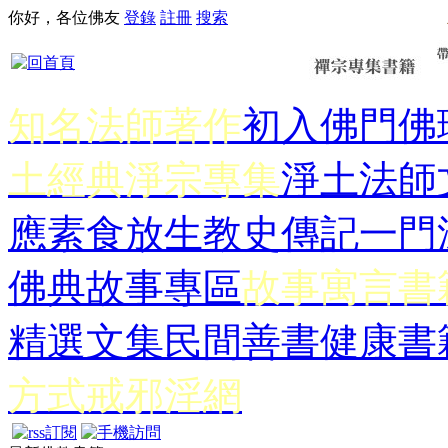
你好，各位佛友
登錄
註冊
搜索
知名法師著作
初入佛門
佛
土經典
淨宗專集
淨土法師
應
素食放生
教史傳記
一門
佛典故事專區
故事寓言書
精選文集
民間善書
健康書
方式
戒邪淫網