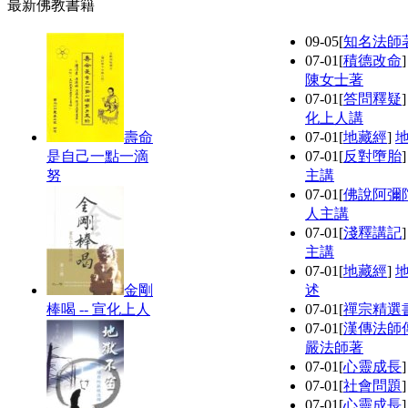
最新佛教書籍
09-05
[
知名法師
07-01
[
積德改命
陳女士著
07-01
[
答問釋疑
化上人講
壽命
07-01
[
地藏經
]
是自己一點一滴
07-01
[
反對墮胎
努
主講
07-01
[
佛說阿彌
人主講
07-01
[
淺釋講記
主講
07-01
[
地藏經
]
金剛
述
棒喝 -- 宣化上人
07-01
[
禪宗精選
07-01
[
漢傳法師
嚴法師著
07-01
[
心靈成長
07-01
[
社會問題
07-01
[
心靈成長