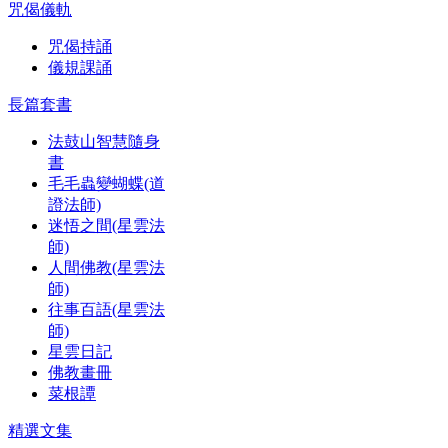
咒偈儀軌
咒偈持誦
儀規課誦
長篇套書
法鼓山智慧隨身
書
毛毛蟲變蝴蝶(道
證法師)
迷悟之間(星雲法
師)
人間佛教(星雲法
師)
往事百語(星雲法
師)
星雲日記
佛教畫冊
菜根譚
精選文集