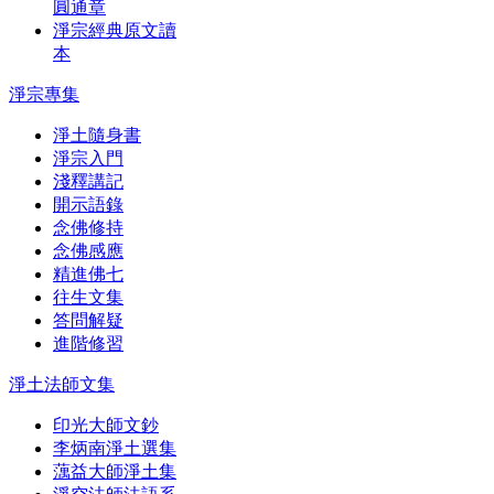
圓通章
淨宗經典原文讀
本
淨宗專集
淨土隨身書
淨宗入門
淺釋講記
開示語錄
念佛修持
念佛感應
精進佛七
往生文集
答問解疑
進階修習
淨土法師文集
印光大師文鈔
李炳南淨土選集
蕅益大師淨土集