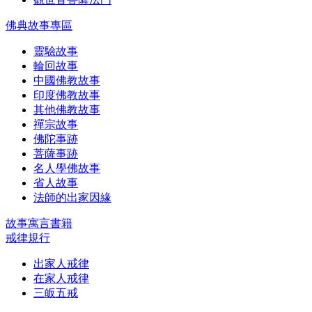
佛典故事專區
靈驗故事
輪回故事
中國佛教故事
印度佛教故事
其他佛教故事
禪宗故事
佛陀事跡
菩薩事跡
名人學佛故事
省人故事
法師的出家因緣
故事寓言書籍
戒律規行
出家人戒律
在家人戒律
三皈五戒