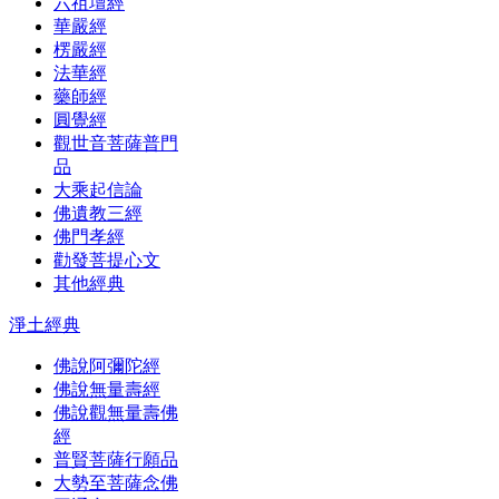
六祖壇經
華嚴經
楞嚴經
法華經
藥師經
圓覺經
觀世音菩薩普門
品
大乘起信論
佛遺教三經
佛門孝經
勸發菩提心文
其他經典
淨土經典
佛說阿彌陀經
佛說無量壽經
佛說觀無量壽佛
經
普賢菩薩行願品
大勢至菩薩念佛