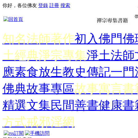
你好，各位佛友
登錄
註冊
搜索
知名法師著作
初入佛門
佛
土經典
淨宗專集
淨土法師
應
素食放生
教史傳記
一門
佛典故事專區
故事寓言書
精選文集
民間善書
健康書
方式
戒邪淫網