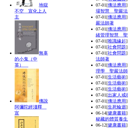
地獄
07-01
[
佛法應用
不空 宣化上人
場智慧 聖嚴法
主
07-01
[
佛法應用
嚴法師著
07-01
[
佛法應用
緒管理智慧 聖
07-01
[
唯識緣起
07-01
[
社會問題
無辜
07-01
[
社會問題
的小鬼（中
法師著
英）
07-01
[
佛法應用
理學 聖嚴法師
07-01
[
生活藝術
07-01
[
生活藝術
07-01
[
生活藝術
07-01
[
出家人戒
佛說
07-01
[
佛法應用
阿彌陀經淺釋
07-01
[
生死輪迴
宣
06-14
[
健康書籍
秘藏的體質養生
06-12
[
健康書籍