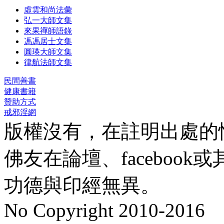
虛雲和尚法彙
弘一大師文集
來果禪師語錄
馮馮居士文集
圓瑛大師文集
律航法師文集
民間善書
健康書籍
贊助方式
戒邪淫網
版權沒有，在註明出處的
佛友在論壇、faceboo
功德與印經無異。
No Copyright 2010-2016