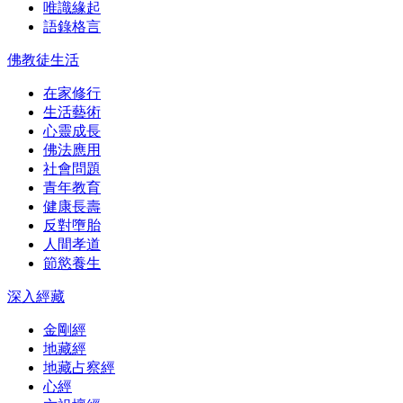
唯識緣起
語錄格言
佛教徒生活
在家修行
生活藝術
心靈成長
佛法應用
社會問題
青年教育
健康長壽
反對墮胎
人間孝道
節慾養生
深入經藏
金剛經
地藏經
地藏占察經
心經