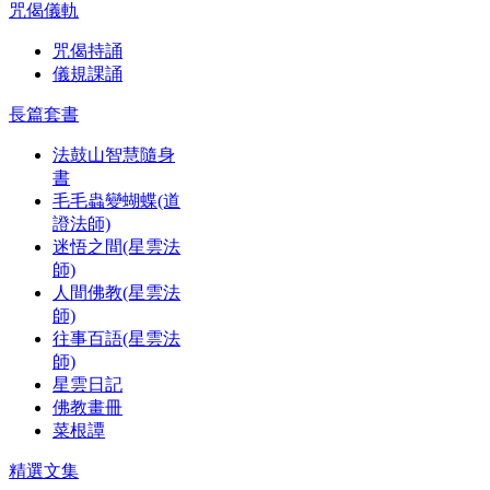
咒偈儀軌
咒偈持誦
儀規課誦
長篇套書
法鼓山智慧隨身
書
毛毛蟲變蝴蝶(道
證法師)
迷悟之間(星雲法
師)
人間佛教(星雲法
師)
往事百語(星雲法
師)
星雲日記
佛教畫冊
菜根譚
精選文集