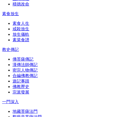
積德改命
素食放生
素食人生
戒殺放生
放生儀軌
素菜食譜
教史傳記
佛菩薩傳記
漢傳法師傳記
密宗人物傳記
合編佛教傳記
遊記事蹟
佛教歷史
宗派發展
一門深入
地藏菩薩法門
觀世音菩薩法門