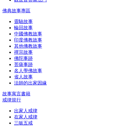
佛典故事專區
靈驗故事
輪回故事
中國佛教故事
印度佛教故事
其他佛教故事
禪宗故事
佛陀事跡
菩薩事跡
名人學佛故事
省人故事
法師的出家因緣
故事寓言書籍
戒律規行
出家人戒律
在家人戒律
三皈五戒