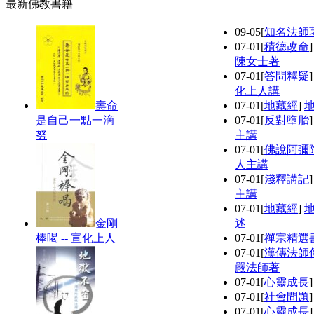
最新佛教書籍
09-05
[
知名法師
07-01
[
積德改命
陳女士著
07-01
[
答問釋疑
化上人講
壽命
07-01
[
地藏經
]
是自己一點一滴
07-01
[
反對墮胎
努
主講
07-01
[
佛說阿彌
人主講
07-01
[
淺釋講記
主講
07-01
[
地藏經
]
金剛
述
棒喝 -- 宣化上人
07-01
[
禪宗精選
07-01
[
漢傳法師
嚴法師著
07-01
[
心靈成長
07-01
[
社會問題
07-01
[
心靈成長