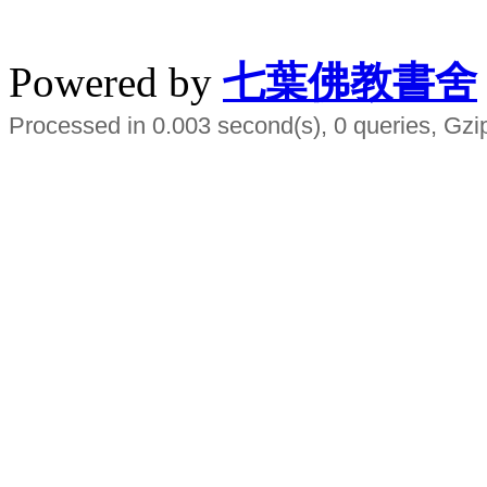
水晶
順正府大王公求道
Powered by
七葉佛教書舍
Processed in 0.003 second(s), 0 queries, Gzi
Smart EMS Slimming Muscle Trainer