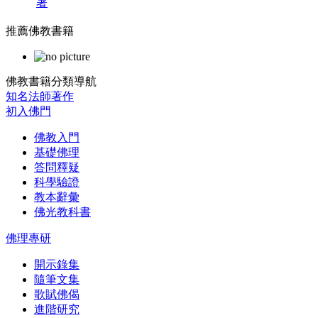
著
推薦佛教書籍
佛教書籍分類導航
知名法師著作
初入佛門
佛教入門
基礎佛理
答問釋疑
科學驗證
教本辭彙
佛光教科書
佛理專研
開示錄集
隨筆文集
歌賦佛偈
進階研究