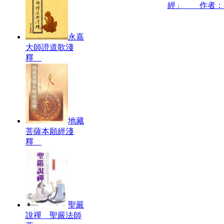
經」 作者：
永嘉
大師證道歌淺
釋
地藏
菩薩本願經淺
釋
聖嚴
說禪 聖嚴法師