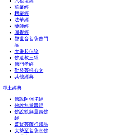
六祖壇經
華嚴經
楞嚴經
法華經
藥師經
圓覺經
觀世音菩薩普門
品
大乘起信論
佛遺教三經
佛門孝經
勸發菩提心文
其他經典
淨土經典
佛說阿彌陀經
佛說無量壽經
佛說觀無量壽佛
經
普賢菩薩行願品
大勢至菩薩念佛