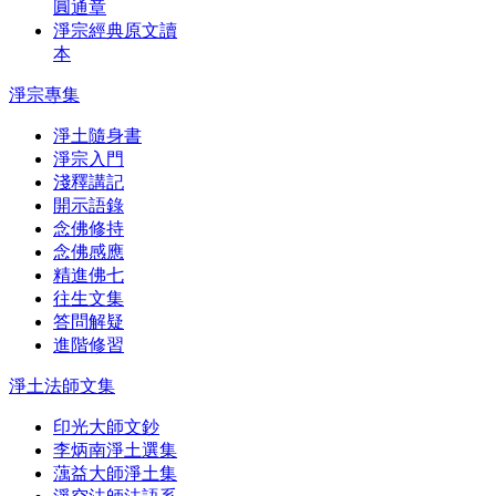
圓通章
淨宗經典原文讀
本
淨宗專集
淨土隨身書
淨宗入門
淺釋講記
開示語錄
念佛修持
念佛感應
精進佛七
往生文集
答問解疑
進階修習
淨土法師文集
印光大師文鈔
李炳南淨土選集
蕅益大師淨土集