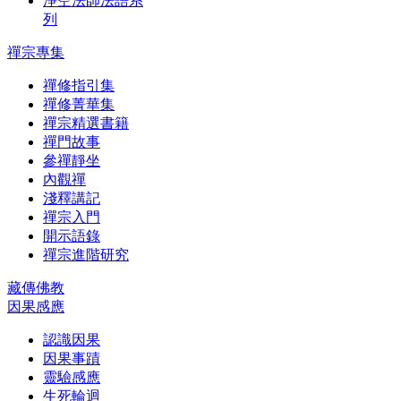
淨空法師法語系
列
禪宗專集
禪修指引集
禪修菁華集
禪宗精選書籍
禪門故事
參禪靜坐
內觀禪
淺釋講記
禪宗入門
開示語錄
禪宗進階研究
藏傳佛教
因果感應
認識因果
因果事蹟
靈驗感應
生死輪迴