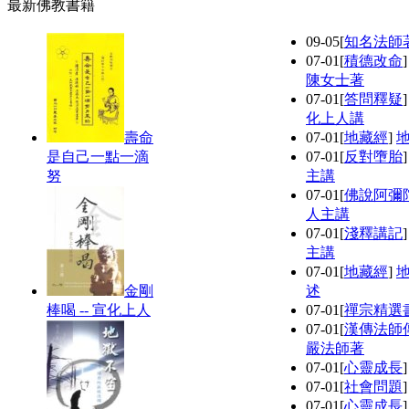
最新佛教書籍
09-05
[
知名法師
07-01
[
積德改命
陳女士著
07-01
[
答問釋疑
化上人講
壽命
07-01
[
地藏經
]
是自己一點一滴
07-01
[
反對墮胎
努
主講
07-01
[
佛說阿彌
人主講
07-01
[
淺釋講記
主講
07-01
[
地藏經
]
金剛
述
棒喝 -- 宣化上人
07-01
[
禪宗精選
07-01
[
漢傳法師
嚴法師著
07-01
[
心靈成長
07-01
[
社會問題
07-01
[
心靈成長