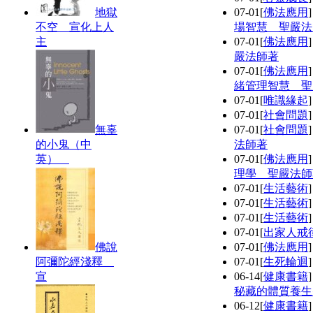
地獄
07-01
[
佛法應用
不空 宣化上人
場智慧 聖嚴法
主
07-01
[
佛法應用
嚴法師著
07-01
[
佛法應用
緒管理智慧 聖
07-01
[
唯識緣起
07-01
[
社會問題
無辜
07-01
[
社會問題
的小鬼（中
法師著
英）
07-01
[
佛法應用
理學 聖嚴法師
07-01
[
生活藝術
07-01
[
生活藝術
07-01
[
生活藝術
07-01
[
出家人戒
佛說
07-01
[
佛法應用
阿彌陀經淺釋
07-01
[
生死輪迴
宣
06-14
[
健康書籍
秘藏的體質養生
06-12
[
健康書籍