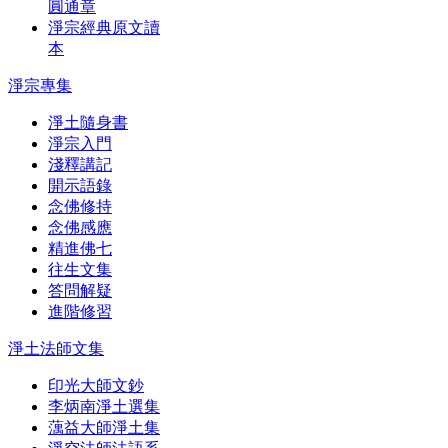
圓通章
淨宗經典原文讀
本
淨宗專集
淨土隨身書
淨宗入門
淺釋講記
開示語錄
念佛修持
念佛感應
精進佛七
往生文集
答問解疑
進階修習
淨土法師文集
印光大師文鈔
李炳南淨土選集
蕅益大師淨土集