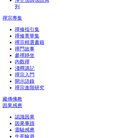
淨空法師法語系
列
禪宗專集
禪修指引集
禪修菁華集
禪宗精選書籍
禪門故事
參禪靜坐
內觀禪
淺釋講記
禪宗入門
開示語錄
禪宗進階研究
藏傳佛教
因果感應
認識因果
因果事蹟
靈驗感應
生死輪迴