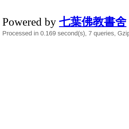
水晶
順正府大王公求道
Powered by
七葉佛教書舍
Processed in 0.169 second(s), 7 queries, Gzi
Smart EMS Slimming Muscle Trainer