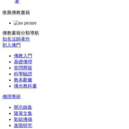
著
推薦佛教書籍
佛教書籍分類導航
知名法師著作
初入佛門
佛教入門
基礎佛理
答問釋疑
科學驗證
教本辭彙
佛光教科書
佛理專研
開示錄集
隨筆文集
歌賦佛偈
進階研究