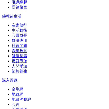
唯識緣起
語錄格言
佛教徒生活
在家修行
生活藝術
心靈成長
佛法應用
社會問題
青年教育
健康長壽
反對墮胎
人間孝道
節慾養生
深入經藏
金剛經
地藏經
地藏占察經
心經