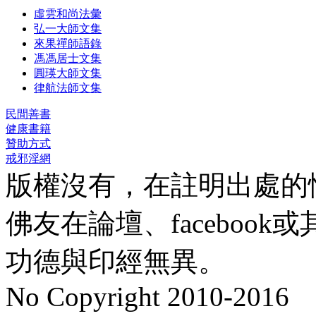
虛雲和尚法彙
弘一大師文集
來果禪師語錄
馮馮居士文集
圓瑛大師文集
律航法師文集
民間善書
健康書籍
贊助方式
戒邪淫網
版權沒有，在註明出處的
佛友在論壇、faceboo
功德與印經無異。
No Copyright 2010-2016