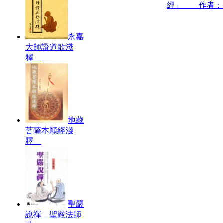
經」 作者：
永嘉
大師證道歌淺
釋
地藏
菩薩本願經淺
釋
聖嚴
說禪 聖嚴法師