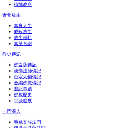
積德改命
素食放生
素食人生
戒殺放生
放生儀軌
素菜食譜
教史傳記
佛菩薩傳記
漢傳法師傳記
密宗人物傳記
合編佛教傳記
遊記事蹟
佛教歷史
宗派發展
一門深入
地藏菩薩法門
觀世音菩薩法門