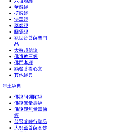
六祖壇經
華嚴經
楞嚴經
法華經
藥師經
圓覺經
觀世音菩薩普門
品
大乘起信論
佛遺教三經
佛門孝經
勸發菩提心文
其他經典
淨土經典
佛說阿彌陀經
佛說無量壽經
佛說觀無量壽佛
經
普賢菩薩行願品
大勢至菩薩念佛