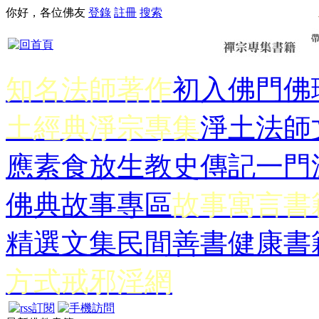
你好，各位佛友
登錄
註冊
搜索
知名法師著作
初入佛門
佛
土經典
淨宗專集
淨土法師
應
素食放生
教史傳記
一門
佛典故事專區
故事寓言書
精選文集
民間善書
健康書
方式
戒邪淫網