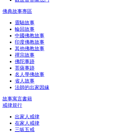
佛典故事專區
靈驗故事
輪回故事
中國佛教故事
印度佛教故事
其他佛教故事
禪宗故事
佛陀事跡
菩薩事跡
名人學佛故事
省人故事
法師的出家因緣
故事寓言書籍
戒律規行
出家人戒律
在家人戒律
三皈五戒