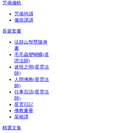
咒偈儀軌
咒偈持誦
儀規課誦
長篇套書
法鼓山智慧隨身
書
毛毛蟲變蝴蝶(道
證法師)
迷悟之間(星雲法
師)
人間佛教(星雲法
師)
往事百語(星雲法
師)
星雲日記
佛教畫冊
菜根譚
精選文集