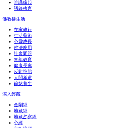
唯識緣起
語錄格言
佛教徒生活
在家修行
生活藝術
心靈成長
佛法應用
社會問題
青年教育
健康長壽
反對墮胎
人間孝道
節慾養生
深入經藏
金剛經
地藏經
地藏占察經
心經