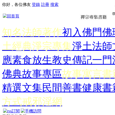
你好，各位佛友
登錄
註冊
搜索
知名法師著作
初入佛門
佛
土經典
淨宗專集
淨土法師
應
素食放生
教史傳記
一門
佛典故事專區
故事寓言書
精選文集
民間善書
健康書
方式
戒邪淫網