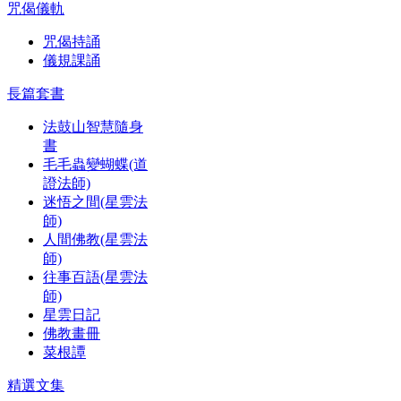
咒偈儀軌
咒偈持誦
儀規課誦
長篇套書
法鼓山智慧隨身
書
毛毛蟲變蝴蝶(道
證法師)
迷悟之間(星雲法
師)
人間佛教(星雲法
師)
往事百語(星雲法
師)
星雲日記
佛教畫冊
菜根譚
精選文集