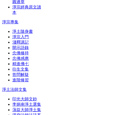
圓通章
淨宗經典原文讀
本
淨宗專集
淨土隨身書
淨宗入門
淺釋講記
開示語錄
念佛修持
念佛感應
精進佛七
往生文集
答問解疑
進階修習
淨土法師文集
印光大師文鈔
李炳南淨土選集
蕅益大師淨土集