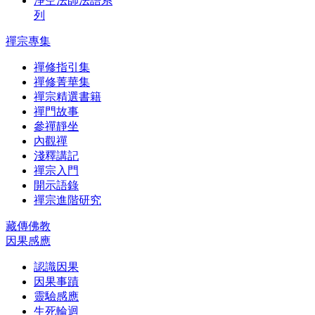
淨空法師法語系
列
禪宗專集
禪修指引集
禪修菁華集
禪宗精選書籍
禪門故事
參禪靜坐
內觀禪
淺釋講記
禪宗入門
開示語錄
禪宗進階研究
藏傳佛教
因果感應
認識因果
因果事蹟
靈驗感應
生死輪迴