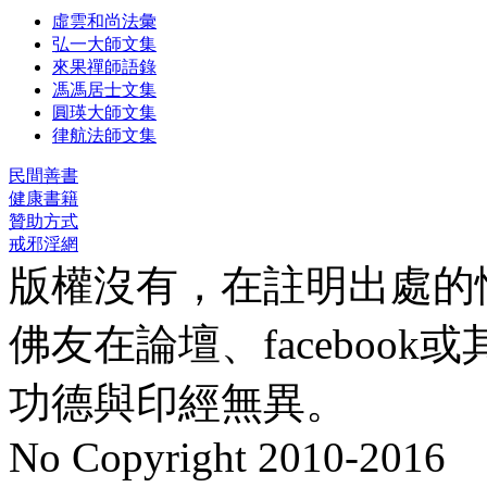
虛雲和尚法彙
弘一大師文集
來果禪師語錄
馮馮居士文集
圓瑛大師文集
律航法師文集
民間善書
健康書籍
贊助方式
戒邪淫網
版權沒有，在註明出處的
佛友在論壇、faceboo
功德與印經無異。
No Copyright 2010-2016