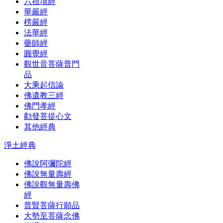
六祖壇經
華嚴經
楞嚴經
法華經
藥師經
圓覺經
觀世音菩薩普門
品
大乘起信論
佛遺教三經
佛門孝經
勸發菩提心文
其他經典
淨土經典
佛說阿彌陀經
佛說無量壽經
佛說觀無量壽佛
經
普賢菩薩行願品
大勢至菩薩念佛