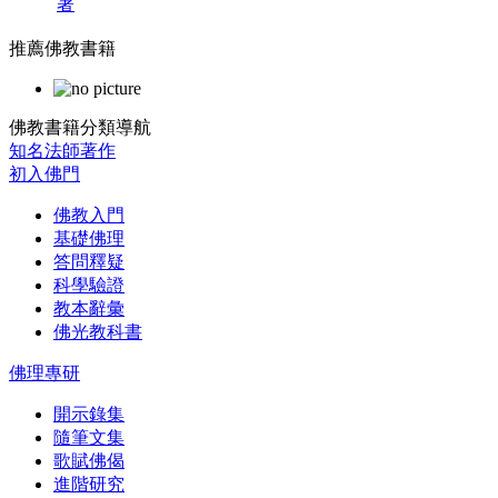
著
推薦佛教書籍
佛教書籍分類導航
知名法師著作
初入佛門
佛教入門
基礎佛理
答問釋疑
科學驗證
教本辭彙
佛光教科書
佛理專研
開示錄集
隨筆文集
歌賦佛偈
進階研究