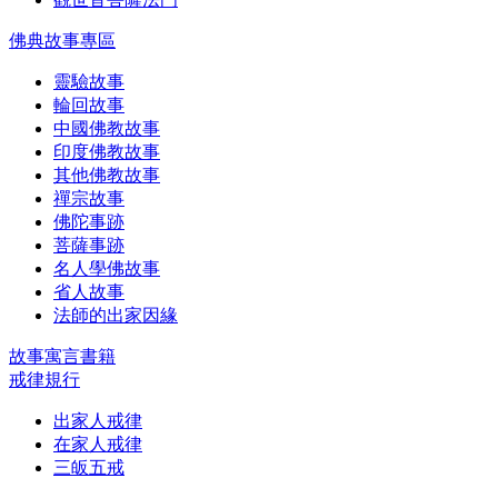
佛典故事專區
靈驗故事
輪回故事
中國佛教故事
印度佛教故事
其他佛教故事
禪宗故事
佛陀事跡
菩薩事跡
名人學佛故事
省人故事
法師的出家因緣
故事寓言書籍
戒律規行
出家人戒律
在家人戒律
三皈五戒