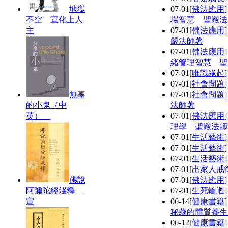
地獄
07-01
[
佛法應用
不空 宣化上人
場智慧 聖嚴法
主
07-01
[
佛法應用
嚴法師著
07-01
[
佛法應用
緒管理智慧 聖
07-01
[
唯識緣起
07-01
[
社會問題
無辜
07-01
[
社會問題
的小鬼（中
法師著
英）
07-01
[
佛法應用
理學 聖嚴法師
07-01
[
生活藝術
07-01
[
生活藝術
07-01
[
生活藝術
07-01
[
出家人戒
佛說
07-01
[
佛法應用
阿彌陀經淺釋
07-01
[
生死輪迴
宣
06-14
[
健康書籍
秘藏的體質養生
06-12
[
健康書籍