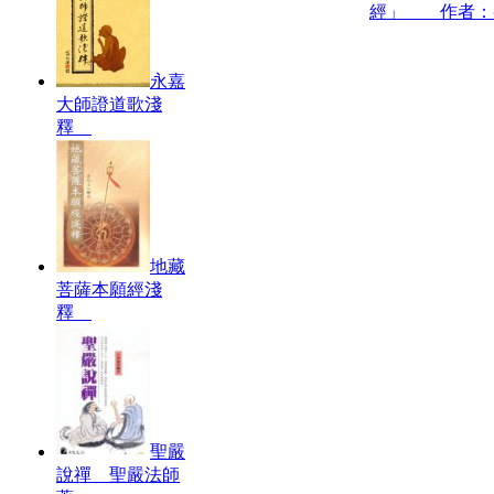
經」 作者：
永嘉
大師證道歌淺
釋
地藏
菩薩本願經淺
釋
聖嚴
說禪 聖嚴法師