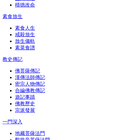
積德改命
素食放生
素食人生
戒殺放生
放生儀軌
素菜食譜
教史傳記
佛菩薩傳記
漢傳法師傳記
密宗人物傳記
合編佛教傳記
遊記事蹟
佛教歷史
宗派發展
一門深入
地藏菩薩法門
觀世音菩薩法門