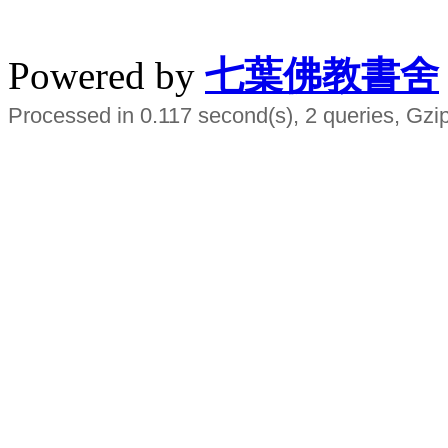
水晶
順正府大王公求道
Powered by
七葉佛教書舍
Processed in 0.117 second(s), 2 queries, Gzi
Smart EMS Slimming Muscle Trainer