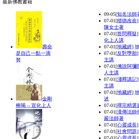
最新佛教書籍
09-05
[
知名法師
07-01
[
積德改命
陳女士著
07-01
[
答問釋疑
化上人講
壽命
07-01
[
地藏經
]
是自己一點一滴
07-01
[
反對墮胎
努
主講
07-01
[
佛說阿彌
人主講
07-01
[
淺釋講記
主講
07-01
[
地藏經
]
金剛
述
棒喝 -- 宣化上人
07-01
[
禪宗精選
07-01
[
漢傳法師
嚴法師著
07-01
[
心靈成長
07-01
[
社會問題
07-01
[
心靈成長