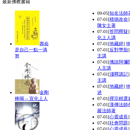
最新佛教書籍
09-05
[
知名法師
07-01
[
積德改命
陳女士著
07-01
[
答問釋疑
化上人講
壽命
07-01
[
地藏經
]
是自己一點一滴
07-01
[
反對墮胎
努
主講
07-01
[
佛說阿彌
人主講
07-01
[
淺釋講記
主講
07-01
[
地藏經
]
金剛
述
棒喝 -- 宣化上人
07-01
[
禪宗精選
07-01
[
漢傳法師
嚴法師著
07-01
[
心靈成長
07-01
[
社會問題
07-01
[
心靈成長