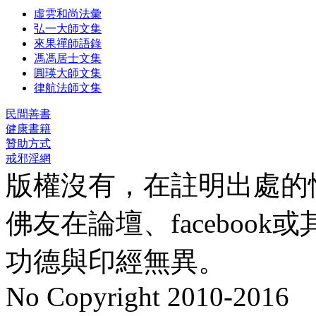
虛雲和尚法彙
弘一大師文集
來果禪師語錄
馮馮居士文集
圓瑛大師文集
律航法師文集
民間善書
健康書籍
贊助方式
戒邪淫網
版權沒有，在註明出處的
佛友在論壇、faceboo
功德與印經無異。
No Copyright 2010-2016