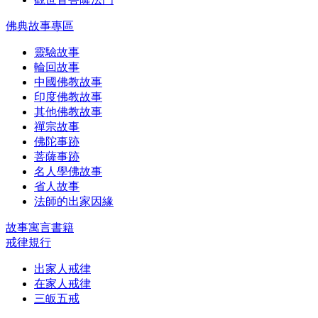
佛典故事專區
靈驗故事
輪回故事
中國佛教故事
印度佛教故事
其他佛教故事
禪宗故事
佛陀事跡
菩薩事跡
名人學佛故事
省人故事
法師的出家因緣
故事寓言書籍
戒律規行
出家人戒律
在家人戒律
三皈五戒