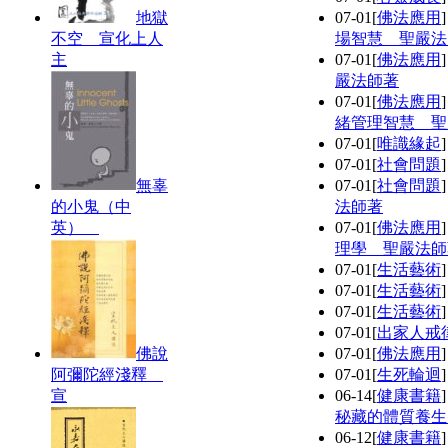
地獄
07-01
[
佛法應用
不空 宣化上人
場智慧 聖嚴法
主
07-01
[
佛法應用
嚴法師著
07-01
[
佛法應用
緒管理智慧 聖
07-01
[
唯識緣起
07-01
[
社會問題
無辜
07-01
[
社會問題
的小鬼（中
法師著
英）
07-01
[
佛法應用
理學 聖嚴法師
07-01
[
生活藝術
07-01
[
生活藝術
07-01
[
生活藝術
07-01
[
出家人戒
佛說
07-01
[
佛法應用
阿彌陀經淺釋
07-01
[
生死輪迴
宣
06-14
[
健康書籍
秘藏的體質養生
06-12
[
健康書籍