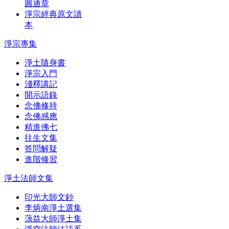
圓通章
淨宗經典原文讀
本
淨宗專集
淨土隨身書
淨宗入門
淺釋講記
開示語錄
念佛修持
念佛感應
精進佛七
往生文集
答問解疑
進階修習
淨土法師文集
印光大師文鈔
李炳南淨土選集
蕅益大師淨土集