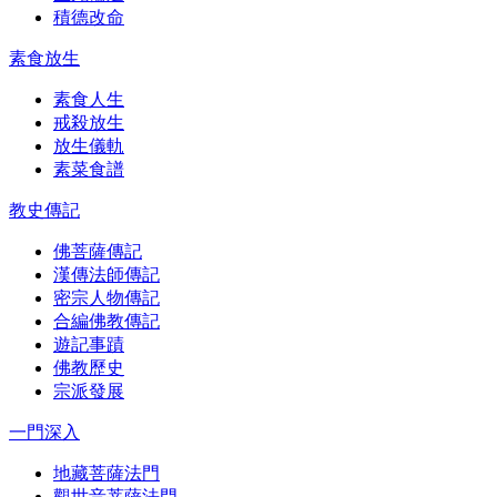
積德改命
素食放生
素食人生
戒殺放生
放生儀軌
素菜食譜
教史傳記
佛菩薩傳記
漢傳法師傳記
密宗人物傳記
合編佛教傳記
遊記事蹟
佛教歷史
宗派發展
一門深入
地藏菩薩法門
觀世音菩薩法門