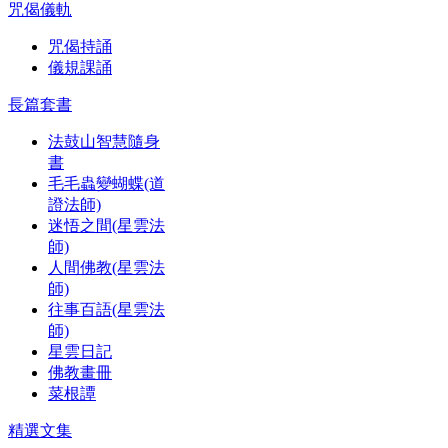
咒偈儀軌
咒偈持誦
儀規課誦
長篇套書
法鼓山智慧隨身
書
毛毛蟲變蝴蝶(道
證法師)
迷悟之間(星雲法
師)
人間佛教(星雲法
師)
往事百語(星雲法
師)
星雲日記
佛教畫冊
菜根譚
精選文集