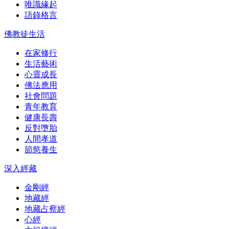
唯識緣起
語錄格言
佛教徒生活
在家修行
生活藝術
心靈成長
佛法應用
社會問題
青年教育
健康長壽
反對墮胎
人間孝道
節慾養生
深入經藏
金剛經
地藏經
地藏占察經
心經