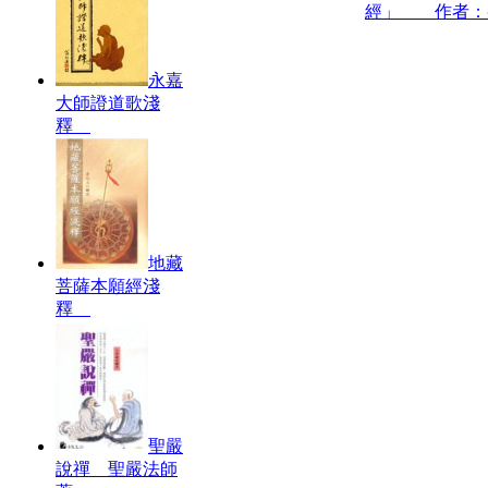
經」 作者：
永嘉
大師證道歌淺
釋
地藏
菩薩本願經淺
釋
聖嚴
說禪 聖嚴法師