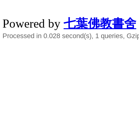
水晶
順正府大王公求道
Powered by
七葉佛教書舍
Processed in 0.028 second(s), 1 queries, Gzi
Smart EMS Slimming Muscle Trainer