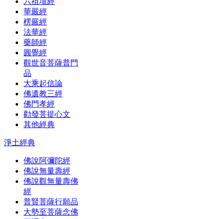
六祖壇經
華嚴經
楞嚴經
法華經
藥師經
圓覺經
觀世音菩薩普門
品
大乘起信論
佛遺教三經
佛門孝經
勸發菩提心文
其他經典
淨土經典
佛說阿彌陀經
佛說無量壽經
佛說觀無量壽佛
經
普賢菩薩行願品
大勢至菩薩念佛