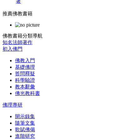
著
推薦佛教書籍
佛教書籍分類導航
知名法師著作
初入佛門
佛教入門
基礎佛理
答問釋疑
科學驗證
教本辭彙
佛光教科書
佛理專研
開示錄集
隨筆文集
歌賦佛偈
進階研究