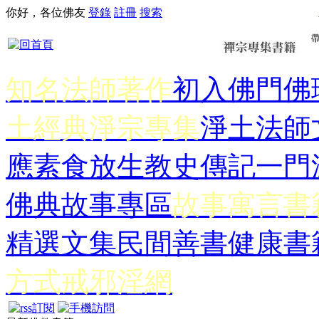
你好，各位佛友
登錄
註冊
搜索
知名法師著作
初入佛門
佛
土經典
淨宗專集
淨土法師
應
素食放生
教史傳記
一門
佛典故事專區
故事寓言書
精選文集
民間善書
健康書
方式
戒邪淫網