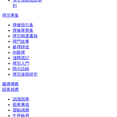
淨空法師法語系
列
禪宗專集
禪修指引集
禪修菁華集
禪宗精選書籍
禪門故事
參禪靜坐
內觀禪
淺釋講記
禪宗入門
開示語錄
禪宗進階研究
藏傳佛教
因果感應
認識因果
因果事蹟
靈驗感應
生死輪迴