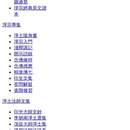
圓通章
淨宗經典原文讀
本
淨宗專集
淨土隨身書
淨宗入門
淺釋講記
開示語錄
念佛修持
念佛感應
精進佛七
往生文集
答問解疑
進階修習
淨土法師文集
印光大師文鈔
李炳南淨土選集
蕅益大師淨土集