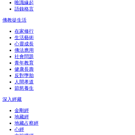
唯識緣起
語錄格言
佛教徒生活
在家修行
生活藝術
心靈成長
佛法應用
社會問題
青年教育
健康長壽
反對墮胎
人間孝道
節慾養生
深入經藏
金剛經
地藏經
地藏占察經
心經