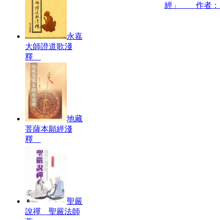
經」 作者：
永嘉
大師證道歌淺
釋
地藏
菩薩本願經淺
釋
聖嚴
說禪 聖嚴法師