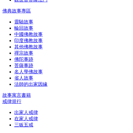
佛典故事專區
靈驗故事
輪回故事
中國佛教故事
印度佛教故事
其他佛教故事
禪宗故事
佛陀事跡
菩薩事跡
名人學佛故事
省人故事
法師的出家因緣
故事寓言書籍
戒律規行
出家人戒律
在家人戒律
三皈五戒