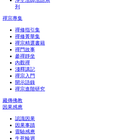
淨空法師法語系
列
禪宗專集
禪修指引集
禪修菁華集
禪宗精選書籍
禪門故事
參禪靜坐
內觀禪
淺釋講記
禪宗入門
開示語錄
禪宗進階研究
藏傳佛教
因果感應
認識因果
因果事蹟
靈驗感應
生死輪迴