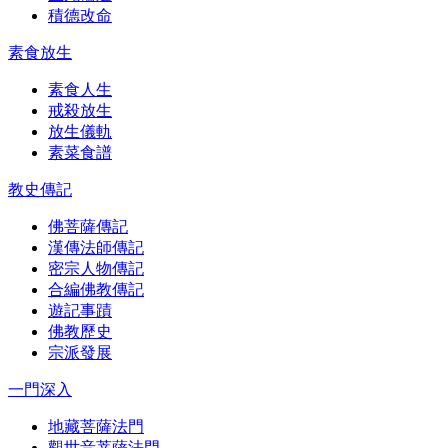
積德改命
素食放生
素食人生
戒殺放生
放生儀軌
素菜食譜
教史傳記
佛菩薩傳記
漢傳法師傳記
密宗人物傳記
合編佛教傳記
遊記事蹟
佛教歷史
宗派發展
一門深入
地藏菩薩法門
觀世音菩薩法門