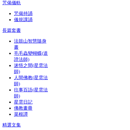
咒偈儀軌
咒偈持誦
儀規課誦
長篇套書
法鼓山智慧隨身
書
毛毛蟲變蝴蝶(道
證法師)
迷悟之間(星雲法
師)
人間佛教(星雲法
師)
往事百語(星雲法
師)
星雲日記
佛教畫冊
菜根譚
精選文集