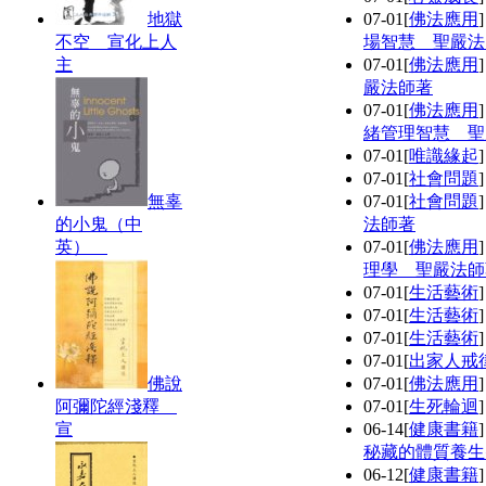
地獄
07-01
[
佛法應用
不空 宣化上人
場智慧 聖嚴法
主
07-01
[
佛法應用
嚴法師著
07-01
[
佛法應用
緒管理智慧 聖
07-01
[
唯識緣起
07-01
[
社會問題
無辜
07-01
[
社會問題
的小鬼（中
法師著
英）
07-01
[
佛法應用
理學 聖嚴法師
07-01
[
生活藝術
07-01
[
生活藝術
07-01
[
生活藝術
07-01
[
出家人戒
佛說
07-01
[
佛法應用
阿彌陀經淺釋
07-01
[
生死輪迴
宣
06-14
[
健康書籍
秘藏的體質養生
06-12
[
健康書籍