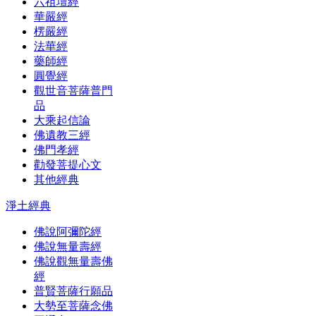
六祖壇經
華嚴經
楞嚴經
法華經
藥師經
圓覺經
觀世音菩薩普門
品
大乘起信論
佛遺教三經
佛門孝經
勸發菩提心文
其他經典
淨土經典
佛說阿彌陀經
佛說無量壽經
佛說觀無量壽佛
經
普賢菩薩行願品
大勢至菩薩念佛