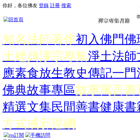
你好，各位佛友
登錄
註冊
搜索
知名法師著作
初入佛門
佛
土經典
淨宗專集
淨土法師
應
素食放生
教史傳記
一門
佛典故事專區
故事寓言書
精選文集
民間善書
健康書
方式
戒邪淫網