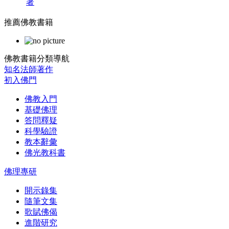
著
推薦佛教書籍
佛教書籍分類導航
知名法師著作
初入佛門
佛教入門
基礎佛理
答問釋疑
科學驗證
教本辭彙
佛光教科書
佛理專研
開示錄集
隨筆文集
歌賦佛偈
進階研究