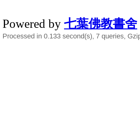
水晶
順正府大王公求道
Powered by
七葉佛教書舍
Processed in 0.133 second(s), 7 queries, Gzi
Smart EMS Slimming Muscle Trainer