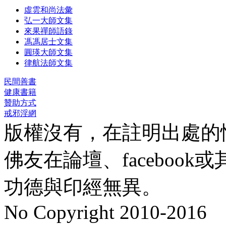
虛雲和尚法彙
弘一大師文集
來果禪師語錄
馮馮居士文集
圓瑛大師文集
律航法師文集
民間善書
健康書籍
贊助方式
戒邪淫網
版權沒有，在註明出處的
佛友在論壇、faceboo
功德與印經無異。
No Copyright 2010-2016