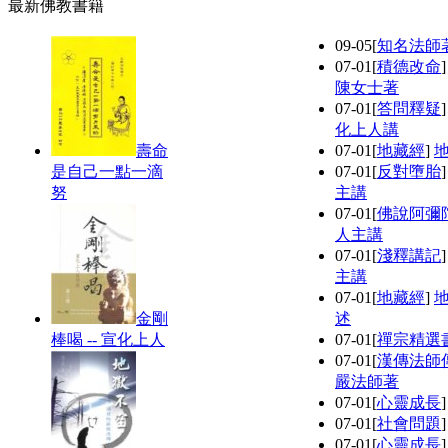
最新佛教書籍
09-05
[
知名法師
07-01
[
積德改命
陳女士著
07-01
[
答問釋疑
化上人講
壽命
07-01
[
地藏經
]
是自己一點一滴
07-01
[
反對墮胎
努
主講
07-01
[
佛說阿彌
人主講
07-01
[
淺釋講記
主講
07-01
[
地藏經
]
金剛
述
棒喝 -- 宣化上人
07-01
[
禪宗精選
07-01
[
漢傳法師
嚴法師著
07-01
[
心靈成長
07-01
[
社會問題
07-01
[
心靈成長